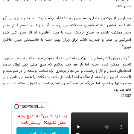
تدبیر کنند.
بسیارانی از مرددین داخلی، غمِ میهن و دغدغۀ مردم دارند، اما به راستی، بی آن
که قصد قیاس داشته باشیم، صادقانه می پرسیم: آیا میرزا ابوالقاسم قائم مقام
مدیر مملکت باشد، به صلاح نزدیک است یا میرزا آقاسی؟ آیا اگر میرزا تقی خان
امیرکبیر بر صدر و صدارت باشد برای ایران بهتر است یا جانشینش میرزا آقاخان
نوری؟
اگر در دوران قائم مقام و امیرکبیر، امکان انتخاب مردم نبود، حالا به سعی جمهور
تاحدی ممکن شده است. اما باز هم باید بدانیم که هیچ ملتی نمی تواند بدون
انتخابهای دشوار و کار و زحمت، و سرانجام بردباری، راه سخت توسعه را در سیاست و
اقتصاد، قانون و جامعه، فرهنگ و اخلاقیات، طی کند. مشکلات را همه می دانیم و بر
محدودیتها واقفیم، اما می‌گوییم هیچگاه روزنه‌های امید و تحول بسته نیست و
نخواهد بود.
21302
زانو درد دارین؟ به هیچ وجه
عمل نکنید❌ "پرسش‌نامه"
◀ پرسش‌نامه