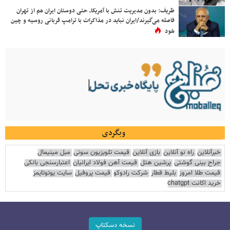
ظریف: بدون مدیریت تنش با آمریکا، حتی دوستان ایران هم از تهران
فاصله می‌گیرند/ایران نباید در مذاکرات با ترامپ قربانی روسیه و چین
شود
وبگردی
خبرآنلاین
راه نو آنلاین
بازی آنلاین
قیمت تلویزیون سونی
مبل مینیمال
جراح بینی گوشتی
پرشین هتل
قیمت آهن فولاد ایرانیان
اعتبارسنجی بانکی
قیمت طلا امروز
بلیط قطار
شرکت رادوکو
قیمت پروفیل
سایت یوتوتایمز
خرید اکانت chatgpt
نسخه دسکتاپ