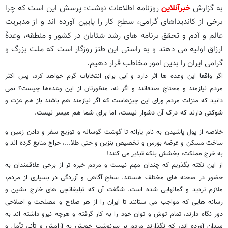
به گزارش
خبرآنلاین
روزنامه اطلاعات نوشت: پرسش این است که چرا
برخی از کاندیداهای گرامی، سطح کار را پایین آورده اند و از مدیریت
عالم و آدم و تحقق برنامه های رشد شتابان در کشور و منطقه، وعدۀ
ارزاق اولیه می دهند و به راستی این طنز روزگار است که ملت بزرگ و
گرامی ایران را بدین امور مخاطب قرار دهیم.
اگر واقعا این وعده ها اثر دارد و آبی برای انتخابات گرم خواهد کرد، پس اکثر
مردم نیازمند و محتاج صدقاتند و اگر نه، منظورتان از این وعده‌ها چیست؟ نمی
دانید که منزلت مردم ورای این چیزهاست که اگر نیازمند هم باشند باز هم عزت و
شوکتی دارند که درک آن دشوار نیست، اما برای شما هم میسر نیست.
خلاصه از پول پاشیدن به نام یارانه تا گوشت گوساله و توزیع سفر و دادن زمین و
ساخت مسکن و عرضه بورس و تخصیص بنزین و حتی طلا...، حراج منابع کرده اند و
به خرج مملکت، بخشش بلکه تبذیر می کنند!
از این نکته بگذریم که چندان مهم نیست و مردم خبره تر از برخی علاقمندان به
حضور در صحنه های مختلف هستند. سطح آگاهی و آزردگی در بسیاری از مردم،
ملازم تردید و گمانهایی شده است. شگفت آن که تبلیغاتچی های خارج نشین و
رسانه هایی که مواجب می ستانند تا ایران را از هر صلاح و مصلحت و اصلاحی
دور نگاه دارند، تمام توش و توان خود را به کار گرفته و هرچه نیرو داشته اند به
میدان آورده اند، که نگذارند مردم بر سرنوشت خویش به آرامش و تأنی تأمل و