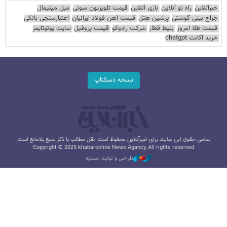
خبرآنلاین
راه نو آنلاین
بازی آنلاین
قیمت تلویزیون سونی
مبل مینیمال
جراح بینی گوشتی
پرشین هتل
قیمت آهن فولاد ایرانیان
اعتبارسنجی بانکی
قیمت طلا امروز
بلیط قطار
شرکت رادوکو
قیمت پروفیل
سایت یوتوتایمز
خرید اکانت chatgpt
نسخه دسکتاپ
تمامی حقوق این سایت برای خبرآنلاین محفوظ است. نقل مطالب با ذکر منبع بلامانع است.
Copyright © 2025 khabaronline News Agancy, All rights reserved
طراحی و تولید: نستوه