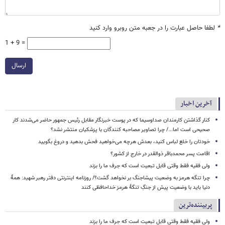
*
لطفا حاصل عبارت را در جعبه متن روبرو وارد کنید
1 + 9 =
ارسال
آخرین اخبار
کنار گذاشتن کارمندان صداوسیما که در پوست خبرنگار مقابل رئیس جمهور حاضر می‌شدند کار
صحیحی است اما.../ چرا تصاویر مصاحبه کنندگان با پزشکیان منتشر نشد؟
خودتان را خلع لباس کنید، بعدش هرچه می‌خواهید فحش بدهید و دروغ بگویید
اقامت پسر محمدباقر ذوالقدر در خارج از کشور؟
ولی فقیه فقط وقتی قابل تبعیت است که جرف ما را بزند
چرا تنگه هرمز به وضعیت پیشاجنگ بر نخواهد گشت؟/ روزنامه اینترنتی دفتر رهبر شهید: همۀ
دنیا باید با وضعیت پیش از جنگِ تنگۀ هرمز خداحافظی کنند
پربیننده‌ترین
ولی فقیه فقط وقتی قابل تبعیت است که جرف ما را بزند