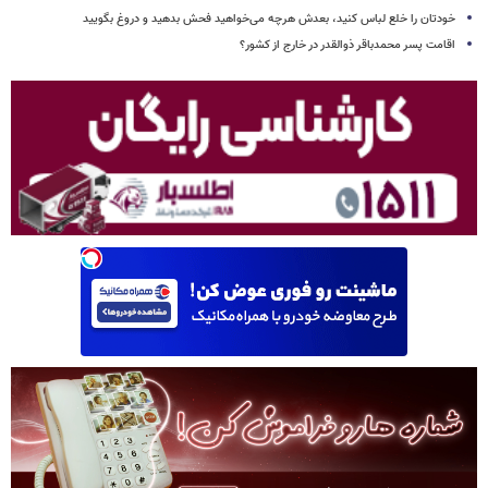
خودتان را خلع لباس کنید، بعدش هرچه می‌خواهید فحش بدهید و دروغ بگویید
اقامت پسر محمدباقر ذوالقدر در خارج از کشور؟