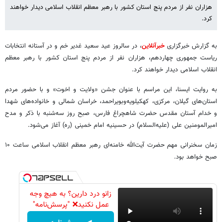
هزاران نفر از مردم پنج استان کشور با رهبر معظم انقلاب اسلامی دیدار خواهند
کرد. ️
به گزارش خبرگزاری
خبرآنلاین
، در سالروز عید سعید غدیر خم و در آستانه‌ انتخابات
ریاست جمهوری چهاردهم، هزاران نفر از مردم پنج استان کشور با رهبر معظم
انقلاب اسلامی دیدار خواهند کرد. ️
به روایت ایسنا، این‌ مراسم با عنوان جشن «ولایت و اخوت» و با حضور مردم
استان‌های گیلان، مرکزی، کهکیلویه‌وبویراحمد، خراسان شمالی و خانواده‌های شهدا
و خدام آستان مقدس حضرت شاهچراغ فارس، صبح روز سه‌شنبه با ذکر و مدح
امیرالمومنین علی (علیه‌السلام) در حسینیه امام خمینی (ره) آغاز می‌شود.
زمان سخنرانی مهم حضرت آیت‌الله خامنه‌ای رهبر معظم انقلاب اسلامی ساعت ۱۰
صبح خواهد بود. ️
زانو درد دارین؟ به هیچ وجه
عمل نکنید❌ "پرسش‌نامه"