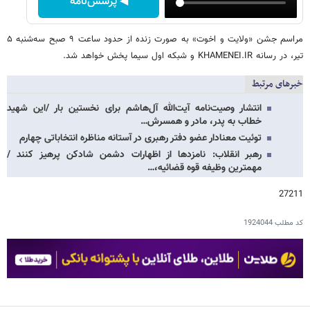
◀ پرسش‌نامه
مراسم جشن «ولایت و اخوت» به صورت زنده از حدود ساعت ۹ صبح سه‌شنبه ۵
تیر، در رسانه KHAMENEI.IR و شبکه اول سیما پخش خواهد شد.
خبرهای مرتبط
انتشار وصیت‌نامه آیت‌الله آل‌هاشم برای نخستین بار /این شهید
خطاب به پدر، مادر و همسرش…
توئیت معنادار عضو دفتر رهبری در آستانه مناظره انتخاباتی چهارم
رهبر انقلاب: نامزدها از اظهارات دشمن شادکن پرهیز کنند /
مهمترین وظیفه قوه قضائیه،…
27211
کد مطلب
1924044