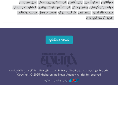
خبرآنلاین
راه نو آنلاین
بازی آنلاین
قیمت تلویزیون سونی
مبل مینیمال
جراح بینی گوشتی
پرشین هتل
قیمت آهن فولاد ایرانیان
اعتبارسنجی بانکی
قیمت طلا امروز
بلیط قطار
شرکت رادوکو
قیمت پروفیل
سایت یوتوتایمز
خرید اکانت chatgpt
نسخه دسکتاپ
تمامی حقوق این سایت برای خبرآنلاین محفوظ است. نقل مطالب با ذکر منبع بلامانع است.
Copyright © 2025 khabaronline News Agancy, All rights reserved
طراحی و تولید: نستوه