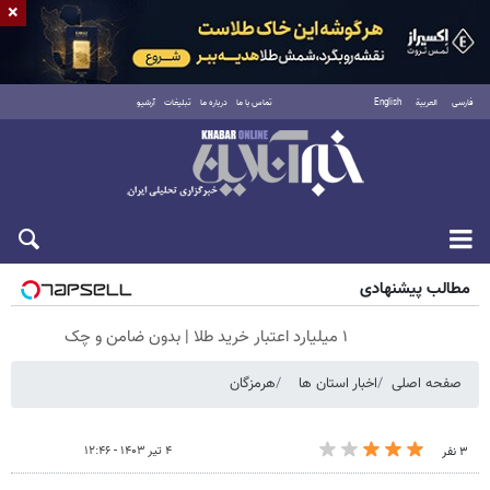
×
فارسی
العربية
English
تماس با ما
درباره ما
تبلیغات
آرشیو
جمعه ۱۶ مرداد ۱۴۰۵
مطالب پیشنهادی
۱ میلیارد اعتبار خرید طلا | بدون ضامن و چک
صفحه اصلی
اخبار استان ها
هرمزگان
۴ تیر ۱۴۰۳ - ۱۲:۴۶
۳ نفر