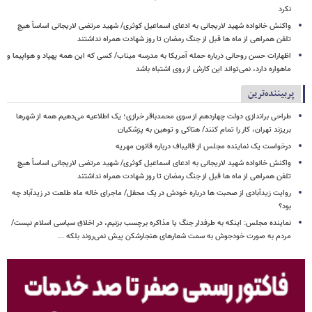
نکرد
واکنش خانواده شهید لاریجانی به ادعای اسماعیل کوثری/ شهید مرتضی لاریجانی اساساً هیچ
تلفن همراهی از ماه ها قبل از جنگ رمضان تا روز شهادت همراه نداشتند
اظهارات حسن روحانی درباره حمله آمریکا به مدرسه میناب/ کسی که این همه پهپاد و هواپیما و
ماهواره دارد، نمی‌تواند این کارش از روی اشتباه باشد
پربیننده‌ترین
طراحی براندازی دولت چهاردهم از سوی محمدباقر خرازی؛ یک اطلاعیه می‌دهیم همه از شهرها
بریزند تهران، کار را تمام کنند/ هتاکی و توهین به پزشکیان
درخواست یک نماینده مجلس از قالیباف درباره قانون مهریه
واکنش خانواده شهید لاریجانی به ادعای اسماعیل کوثری/ شهید مرتضی لاریجانی اساساً هیچ
تلفن همراهی از ماه ها قبل از جنگ رمضان تا روز شهادت همراه نداشتند
روایت زیدآبادی از صحبت ها درباره خودش در یک محفل/ ماجرای خاله ماه طلعت در زیدآباد چه
بود؟
نماینده مجلس: اینکه به طرفدار جنگ یا مذاکره برچسب بزنیم، در اخلاق سیاسی اسلام نیست/
مردم به صورت خودجوش به سمت شعارهای هنجارشکن پیش نمی‌روند بلکه ...