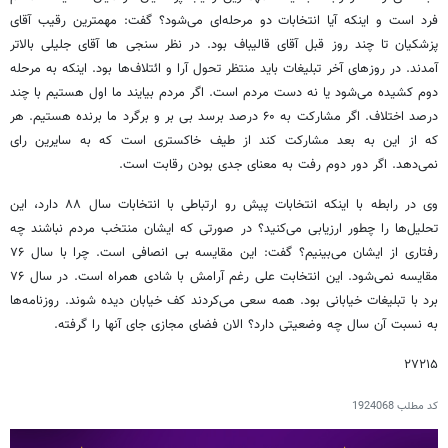
فرد است و اینکه آیا انتخابات دو مرحله‌ای می‌شود؟ گفت: مهمترین رقیب آقای
پزشکیان تا چند روز قبل آقای قالیباف بود. در نظر سنجی ها آقای جلیلی بالاتر
آمدند. در روزهای آخر تبلیغات باید منتظر تحول آرا و ائتلاف‌ها بود. اینکه به مرحله
دوم کشیده می‌شود یا نه دست مردم است. اگر مردم بیایند ما اول هستیم با چند
درصد اختلاف. اگر مشارکت به ۶۰ درصد برسد بی بر و برگرد ما برنده هستیم. هر
که از این به بعد مشارکت کند از طیف خاکستری است که به سایرین رای
نمی‌دهد. اگر دور دوم رفت به معنای جدی بودن رقابت است.
وی در رابطه با اینکه انتخابات پیش رو ارتباطی با انتخابات سال ۸۸ دارد، این
تحلیل‌ها را چطور ارزیابی می‌کنید؟ در صورتی که ایشان منتخب مردم نباشند چه
رفتاری از ایشان می‌بینیم؟ گفت: این مقایسه بی انصافی است. چرا با سال ۷۶
مقایسه نمی‌شود. این انتخابت علی رغم آرامش با شادی همراه است. در سال ۷۶
برد با تبلیغات خیابانی بود. همه سعی می‌کردند کف خیابان دیده شوند. روزنامه‌ها
به نسبت آن سال چه وضعیتی دارد؟ الان فضای مجازی جای آنها را گرفته.
۲۷۲۱۵
کد مطلب
1924068