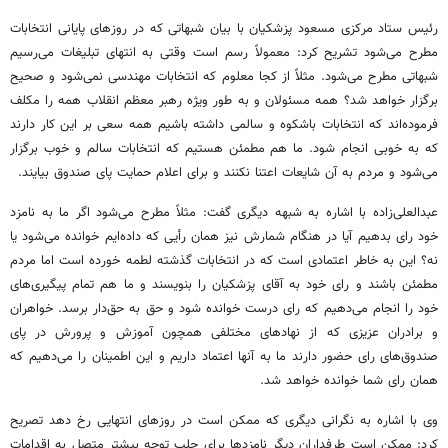
رئیس ستاد مرکزی مسعود پزشکیان با بیان شبهاتی که در روزهای پایانی انتخابات
مطرح می‌شود تشریح کرد: معمولاً رسم است وقتی به انتهای تبلیغات می‌رسیم
شبهاتی مطرح می‌شود. مثلاً از کجا معلوم که انتخابات مهندسی نمی‌شود و صحیح
برگزار خواهد شد؟ همه مسئولان و به طور ویژه رهبر معظم انقلاب همه را مکلف
فرموده‌اند که انتخابات باشکوه و سالمی داشته باشیم همه سعی بر این کار دارند
که به خوبی انجام شود. ما هم مطمئن هستیم که انتخابات سالم و خوب برگزار
می‌شود و مردم به آن شایعات اعتنا نکنند و برای اعلام حمایت پای صندوق بیایند.
عبدالعلی‌زاده با اشاره به شبهه دیگری گفت: مثلاً مطرح می‌شود اگر ما به نامزد
خود رای بدهیم آیا در هنگام شمارش نیز همان رأیی که داده‌ایم خوانده می‌شود یا
نه؟ این به خاطر اعتمادی است که در انتخابات گذشته لطمه خورده است اما مردم
مطمئن باشند و رای خود به آقای پزشکیان را بنویسند و ما هم تمام پیگیری‌های
خود را انجام می‌دهیم که رای درست خوانده شود و حق به حق‌دار برسد. خواهران
و برادران عزیزی که از نهادهای مختلفی همچون آموزش و پرورش در پای
صندوق‌های رای حضور دارند ما به آنها اعتماد داریم و این اطمینان را می‌دهیم که
همان رای شما خوانده خواهد شد.
وی با اشاره به نگرانی دیگری که ممکن است در روزهای انتهایی رخ دهد تصریح
کرد: ممکن است طرفداران دیگر نامزدها برای جلب توجه بیشتر متصل به اقدامات