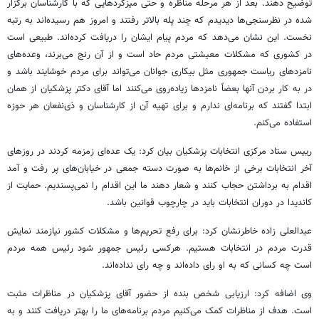
توضیح دهند. بعد از هر مرحله مناظره و حتی میزگردهایی که با کارشناسان برگزار
شده در نظرسنجی‌ها دیدیدم که چند پله بالاتر رفتند و امروز هم رسیده‌اند به رتبه
نخست. این نشان می‌دهد که مردم پیام ایشان را دریافت کرده‌اند. طبیعی است
در کشوری که مشکلات معیشتی مردم حاد است و از آن رنج می‌برند، وعده‌های
نامزدهای ریاست جمهوری مثل بیکاری جوانان می‌تواند برای مردم خوشایند باشد و
در به کار بردن آنها بعضاً نامزدها زیاده‌روی می‌کنند اما آقای دکتر پزشکیان از همان
ابتدا گفتند که برنامه‌ای ندارم و برای تهیه آن از کارشناسان و ذی‌نفعان هر حوزه
استفاده می‌کنم.
رییس ستاد مرکزی انتخابات پزشکیان بیان کرد: یک عده‌ای زمزمه کردند در روزهای
آخر انتخابات برخی از خانم‌ها به صورت دسته جمعی در خیابان‌های پر رفت و آمد
اقدام به برداشتن حجاب کنند و شعار دهند ما این اقدام را نمی‌پسندیم. حمایت از
کاندیدا در دوران انتخابات باید در چارچوب قوانین باشد.
عبدالعلی زاده خاطرنشان کرد: برای رفع تحریم‌ها و مشکلات کشور نیازمند نمایش
قدرت مردم در انتخابات هستیم. هرکسی رئیس جمهور شود رئیس همه مردم
است چه کسانی که به او رای داده‌اند و چه رای نداده‌اند.
وی اضافه کرد: ارزیابی شخص بنده از حضور آقای پزشکیان در مناظرات مثبت
است. هدف از مناظرات کمک می‌کنیم مردم برنامه‌های ما را بهتر دریافت کنند و به