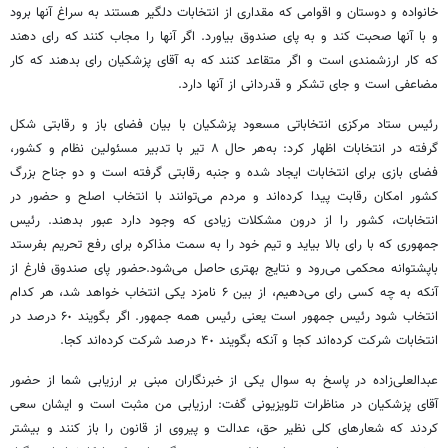
خانواده و دوستان و اقوامی که مقداری از انتخابات دلگیر هستند به سراغ آنها برود
و با آنها صحبت کند و به پای صندوق بیاورد. اگر آنها را مجاب کنند که رای دهند
که کار ارزشمندی است و اگر متقاعد کنند که به آقای پزشکیان رای بدهند که کار
مضاعفی است و جای تشکر و قدردانی از آنها دارد.
رئیس ستاد مرکزی انتخاباتی مسعود پزشکیان با بیان فضای باز و رقابتی شکل
گرفته در انتخابات اظهار کرد: به‌هر حال ٨ تیر با تدبیر مسئولین نظام و کشور،
فضای بازی برای انتخابات ایجاد شده و جنبه رقابتی گرفته است و دو جناح بزرگ
کشور امکان رقابت پیدا کرده‌اند و مردم می‌توانند با انتخاب اصلح و حضور در
انتخابات، کشور را از درون مشکلات زیادی که وجود دارد عبور بدهند. رئیس
جمهوری که با رای بالا بیاید و تیم خود را به سمت مذاکره برای رفع تحریم بفرستد
باپشتوانه محکمی می‌رود و نتایج بهتری حاصل می‌شود.حضور پای صندوق فارغ از
آنکه به چه کسی رای می‌دهیم، از بین ۶ نامزد یکی انتخاب خواهد شد، هر کدام
انتخاب شود رئیس جمهور است یعنی رئیس همه جمهور. اگر بگویند ۶٠ درصد در
انتخابات شرکت کرده‌اند کجا و آنکه بگویند ۴٠ درصد شرکت کرده‌اند کجا.
عبدالعلی‌زاده در پاسخ به سوال یکی از خبرنگاران مبنی بر ارزیابی شما از حضور
آقای پزشکیان در مناظرات تلویزیونی گفت: ارزیابی من مثبت است و ایشان سعی
کردند که شعارهای کلی نظیر حق، عدالت و پیروی از قانون را باز کنند و بیشتر