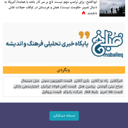
ابوالفتح: برای ترامپ مهم نیست تاج بر سر کار باشد یا عمامه/ آمریکا به
دنبال تغییر حکومت نیست/ عمان و عربستان در توقف حملات نقش
داشتند
وبگردی
خبرآنلاین
راه نو آنلاین
بازی آنلاین
قیمت تلویزیون سونی
مبل مینیمال
جراح بینی گوشتی
پرشین هتل
قیمت آهن فولاد ایرانیان
اعتبارسنجی بانکی
قیمت طلا امروز
بلیط قطار
شرکت رادوکو
قیمت پروفیل
نسخه دسکتاپ