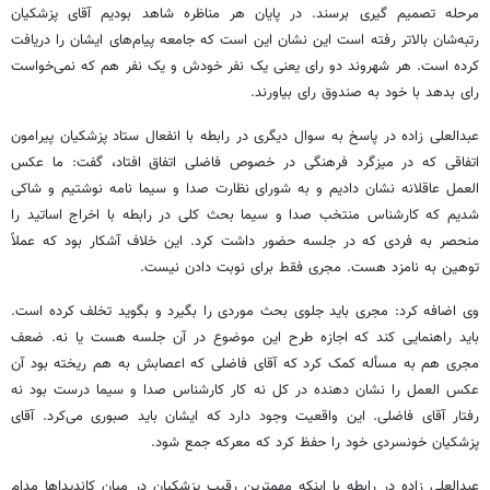
مرحله تصمیم گیری برسند. در پایان هر مناظره شاهد بودیم آقای پزشکیان
رتبه‌شان بالاتر رفته است این نشان این است که جامعه پیام‌های ایشان را دریافت
کرده است. هر شهروند دو رای یعنی یک نفر خودش و یک نفر هم که نمی‌خواست
رای بدهد با خود به صندوق رای بیاورند.
عبدالعلی زاده در پاسخ به سوال دیگری در رابطه با انفعال ستاد پزشکیان پیرامون
اتفاقی که در میزگرد فرهنگی در خصوص فاضلی اتفاق افتاد، گفت: ما عکس
العمل عاقلانه نشان دادیم و به شورای نظارت صدا و سیما نامه نوشتیم و شاکی
شدیم که کارشناس منتخب صدا و سیما بحث کلی در رابطه با اخراج اساتید را
منحصر به فردی که در جلسه حضور داشت کرد. این خلاف آشکار بود که عملاً
توهین به نامزد هست. مجری فقط برای نوبت دادن نیست.
وی اضافه کرد: مجری باید جلوی بحث موردی را بگیرد و بگوید تخلف کرده است.
باید راهنمایی کند که اجازه طرح این موضوع در آن جلسه هست یا نه. ضعف
مجری هم به مسأله کمک کرد که آقای فاضلی که اعصابش به هم ریخته بود آن
عکس العمل را نشان دهنده در کل نه کار کارشناس صدا و سیما درست بود نه
رفتار آقای فاضلی. این واقعیت وجود دارد که ایشان باید صبوری می‌کرد. آقای
پزشکیان خونسردی خود را حفظ کرد که معرکه جمع شود.
عبدالعلی زاده در رابطه با اینکه مهمترین رقیب پزشکیان در میان کاندیداها مدام