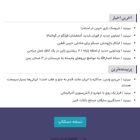
آخرین اخبار
ببینید | عروسک بازی خرس در استخر!
ببینید | تصاویر جدید از فوران شدید آتشفشان فوئگو در گواتمالا
ببینید | ابتکار باغ‌وحش مسکو برای شادابی خرس قطبی
ببینید | ویدئویی جدید از لحظه زلزله ۷.۱ ریشتری ژاپن در یک اتاق عمل جراحی
ببینید | حمله انصارالله به مواضع نیروهای وابسته به عربستان در ۳ استان یمن
پربیننده‌ترین
ببینید | جی‌دی ونس: مذاکره با ایران مانند قدم به جلو و عقب است؛ ایرانی‌ها بسیار سرسخت
هستند
بینید | فرار یک زوج با خودرو از آتش‌سوزی آخرالزمانی
ببینید | دستگیری سارقان مسلح باغات البرز
نسخه دسکتاپ