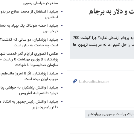
مخدر در خراسان رضوی
و دلار به برجام
ببینید | استقبال از محمد صلاح در بدو 
استانبول
ببینید | حمله هولناک یک پهپاد به دس
در خرسون
پزشکیان کاندیدای ریاست جمهوری گفت: مگر نمی گفتند مرغ و گوشت و دلار به برجام ارتباطی ندارد؟ چرا گوشت 700
ببینید | پزشکیان: دو سالی که گذشت؟
 را حل کنیم اما نه در پشت تریبون ها
است چه حاجت به بیان است
عکس | تصویری از ایام گذر خدمت شهید
پزشکیان؛ از وزیری بهداشت تا ریاست ج
سازمان صداوسیما تا شهادت
ببینید | پزشکیان: اگر تا امروز مانده‌ایم،
نجیب ایران بوده است
ببینید | واکنش پزشکیان به حواشی پیام
درباره تفاهم‌نامه آتش‌بس
ببینید | واکنش رئیس‌جمهور به انتقاد م
دفتر رئیس‌جمهور
ابات ریاست جمهوری چهاردهم