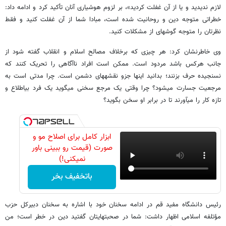
لازم ندیدید و یا از آن غفلت کردید»، بر لزوم هوشیاری آنان تأکید کرد و ادامه داد:
خطراتی متوجه دین و روحانیت شده است، مبادا شما از آن غفلت کنید و فقط
نظرتان را متوجه گوشه‎ای از مشکلات کنید.
وی خاطرنشان کرد: هر چیزی که بر‌خلاف مصالح اسلام و انقلاب گفته شود از
جانب هرکس باشد مردود است. ممکن است افراد ناآگاهی را تحریک کنند که
نسنجیده حرف بزنند؛ بدانید اینها جزو نقشه‎های دشمن است. چرا مدتی است به
مرجعیت جسارت می‎شود؟ چرا وقتی یک مرجع سخنی می‎گوید یک فرد بی‎اطلاع و
تازه کار را می‎آورند تا در برابر او سخن بگوید؟
ابزار کامل برای اصلاح مو و
صورت (قیمت رو ببینی باور
نمیکنی!)
باتخفیف بخر
رئیس دانشگاه مفید قم در ادامه سخنان خود با اشاره به سخنان دبیر‌کل حزب
مؤتلفه اسلامی اظهار داشت: شما در صحبت‎هایتان گفتید دین در خطر است؛ من