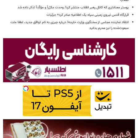
انقلاب
پوستر معناداری که کانال رهبر انقلاب منتشر کرد/ وحدت مکرّراً و مؤکّداً تذکر داده شد
قرارگاه قدس نیروی زمینی سپاه یک اطلاعیه صادر کرد+ جزئیات
انتقاد نماینده مجلس از سخنگوی وزارت خارجه/ درباره چیزی به نام توافق جدید، لطفا ملت
مبعوث‌شده را نیز محرم بدانید