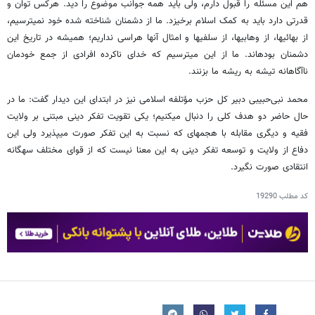
هم این مسئله را قبول دارم، ولی باید همه جوانب موضوع را دید. هرکس توان و
قدرتی دارد باید به کمک اسلام برخیزد. ما از دشمنان شناخته شده خود نمی‎ترسیم،
از بهائی‎ها، از وهابی‎ها، از سلفی‎ها و امثال آنها هراسی نداریم؛ همیشه در تاریخ این
دشمنان بوده‎اند. ما از این می‎ترسیم که خدای ناکرده افرادی از جمع خودمان
ناآگاهانه تیشه به ریشه ما بزنند.
محمد نبی‌حبیبی دبیر کل حزب مؤتلفه اسلامی ‎نیز در ابتدای این دیدار گفت: ما در
حال حاضر دو هدف کلی را دنبال می‎کنیم؛ یکی تقویت تفکر دینی مبتنی بر ولایت
فقیه و دیگری مقابله با هجمه‎ای که نسبت به این تفکر صورت می‎پذیرد ولی این
دفاع از ولایت و توسعه تفکر دینی به این معنا نیست که از قوای مختلف سه‎گانه
انتقادی صورت نگیرد.
کد مطلب
19290