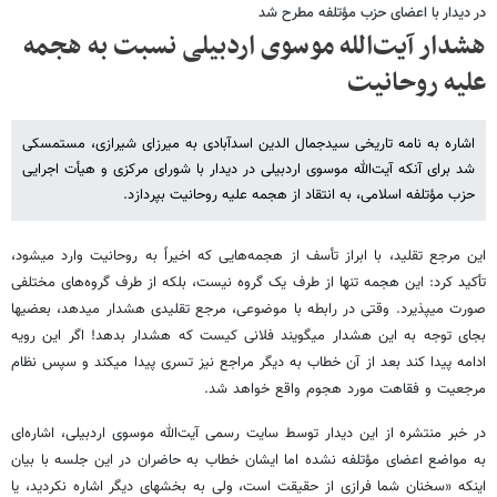
در دیدار با اعضای حزب مؤتلفه مطرح شد
هشدار آیت‌الله موسوی اردبیلی نسبت به هجمه
علیه روحانیت
اشاره به نامه تاریخی سیدجمال الدین اسدآبادی به میرزای شیرازی، مستمسکی
شد برای آنکه آیت‌الله موسوی اردبیلی در دیدار با شورای مرکزی و هیأت اجرایی
حزب مؤتلفه اسلامی، به انتقاد از هجمه علیه روحانیت بپردازد.
این مرجع تقلید، با ابراز تأسف از هجمه‌هایی که اخیراً به روحانیت وارد می‎شود،
تأکید کرد: این هجمه تنها از طرف یک گروه نیست، بلکه از طرف گروه‌های مختلفی
صورت می‎پذیرد. وقتی در رابطه با موضوعی، مرجع تقلیدی هشدار می‎دهد، بعضی‎ها
بجای توجه به این هشدار می‎گویند فلانی کیست که هشدار بدهد! اگر این رویه
ادامه پیدا کند بعد از آن خطاب به دیگر مراجع نیز تسری پیدا می‎کند و سپس نظام
مرجعیت و فقاهت مورد هجوم واقع خواهد شد.
در خبر منتشره از این دیدار توسط سایت رسمی آیت‌الله موسوی اردبیلی، اشاره‌ای
به مواضع اعضای مؤتلفه نشده اما ایشان خطاب به حاضران در این جلسه با بیان
اینکه «سخنان شما فرازی از حقیقت است، ولی به بخش‎های دیگر اشاره نکردید، یا