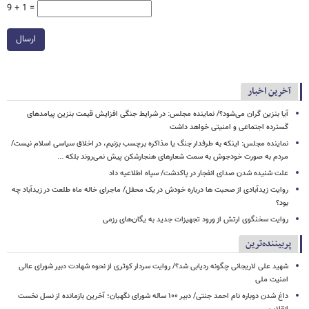
9 + 1 =
ارسال
آخرین اخبار
آیا بنزین گران می‌شود؟/ نماینده مجلس: در شرایط جنگی افزایش قیمت بنزین پیامدهای
گسترده اجتماعی و امنیتی خواهد داشت
نماینده مجلس: اینکه به طرفدار جنگ یا مذاکره برچسب بزنیم، در اخلاق سیاسی اسلام نیست/
مردم به صورت خودجوش به سمت شعارهای هنجارشکن پیش نمی‌روند بلکه ...
علت شنیده شدن صدای انفجار در پاکدشت/ سپاه اطلاعیه داد
روایت زیدآبادی از صحبت ها درباره خودش در یک محفل/ ماجرای خاله ماه طلعت در زیدآباد چه
بود؟
روایت سخنگوی ارتش از ورود تجهیزات جدید به یگان‌های رزمی
پربیننده‌ترین
شهید علی لاریجانی چگونه ردیابی شد؟/ روایت سردار کوثری از نحوه شهادت دبیر شورای عالی
امنیت ملی
داغ شدن دوباره نام احمد جنتی/ دبیر ۱۰۰ ساله شورای نگهبان؛ آخرین بازمانده از نسل نخست