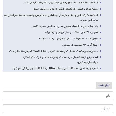
انتخابات خانه مطبوعات چهارمحال وبختیاری در۲مرداد برگزارمی گردد
ریشه کربلا و عاشورا در فاصله گرفتن از غدیر و ولایت است
اطلاعیه شرکت توزیع برق چهارمحال وبختیاری در خصوص وضیعت مصرف برق طی روز
های گرم جاری…
بام ایران میزبان المپیاد ورزشی پسران مدارس سمپاد کشور
تخریب ۳۵ مورد ساخت و ساز غیرمجاز در شهرکرد
جوان ۳۴ ساله جونقانی ناجی بیماران نیازمند عضو شد
جمع آوری ۲۳ متکدی در شهرکرد
حضور پرشورمردم در انتخابات پشتوانه کشور و نشانه اعتماد عمومی به نظام است
ثبت بیش از ۵۸۵ هزار نفرساعت کار بدون حادثه در شرکت گاز استان
چهارمحال‌وبختیاری
نصب و راه اندازی دستگاه تعیین توالی DNA در دانشگاه علوم پزشکی شهرکرد
نظر شما