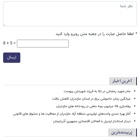
*
لطفا حاصل عبارت را در جعبه متن روبرو وارد کنید
8 + 5 =
ارسال
آخرین اخبار
مادر شهید رمضانی در نکا به فرزند شهیدش پیوست
میانگین زمان خاموشی برق در استان مازندران کاهش یافت
رهاسازی ۷۵ میلیون بچه ماهی در رودخانه های مازندران
آغاز بهره مندی واحدهای تولییدی منطقه آزاد مازندران از معافیت ها و مشوق های قانونی
دیدار استاندار اردبیل با فعالان اقتصادی جمهوری آذربایجان
پربیننده‌ترین