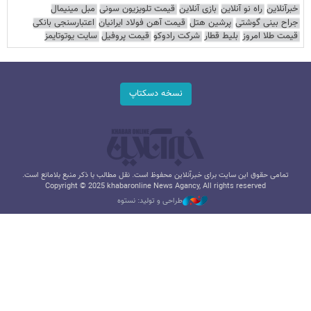
خبرآنلاین
راه نو آنلاین
بازی آنلاین
قیمت تلویزیون سونی
مبل مینیمال
جراح بینی گوشتی
پرشین هتل
قیمت آهن فولاد ایرانیان
اعتبارسنجی بانکی
قیمت طلا امروز
بلیط قطار
شرکت رادوکو
قیمت پروفیل
سایت یوتوتایمز
نسخه دسکتاپ
تمامی حقوق این سایت برای خبرآنلاین محفوظ است. نقل مطالب با ذکر منبع بلامانع است.
Copyright © 2025 khabaronline News Agancy, All rights reserved
طراحی و تولید: نستوه