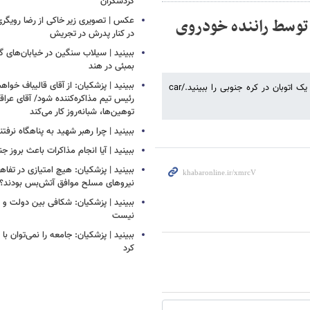
گردشگران
 توسط راننده خودروی
عکس | تصویری زیر خاکی از رضا رویگری 
در کنار پدرش در تجریش
ببینید | سیلاب‌ سنگین در خیابان‌های گ
بمبئی در هند
ببینید | پزشکیان: از آقای قالیباف خوا
ویدیویی از لحظه زیر گرفتن یک دختر جوان توسط راننده خودروی سواری در یک اتوبان در کره جنوبی را ببینید./car
رئیس تیم مذاکره‌کننده شود/ آقای عرا
توهین‌ها، شبانه‌روز کار می‌کند
ببینید | چرا رهبر شهید به پناهگاه نرفتن
ببینید | آیا انجام مذاکرات باعث بروز 
ببینید | پزشکیان: هیچ امتیازی در تفاهم‌
نیروهای مسلح موافق آتش‌بس بودند؟
ببینید | پزشکیان: شکافی بین دولت و
نیست
ببینید | پزشکیان: جامعه را نمی‌توان با ا
کرد