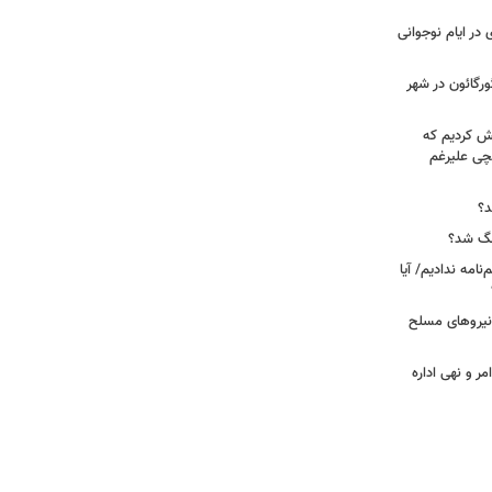
در ایام نوجوانی
ورگائون در شهر
هش کردیم که
قچی علیرغم
د؟
جنگ شد؟
نامه ندادیم/ آیا
 نیروهای مسلح
مر و نهی اداره