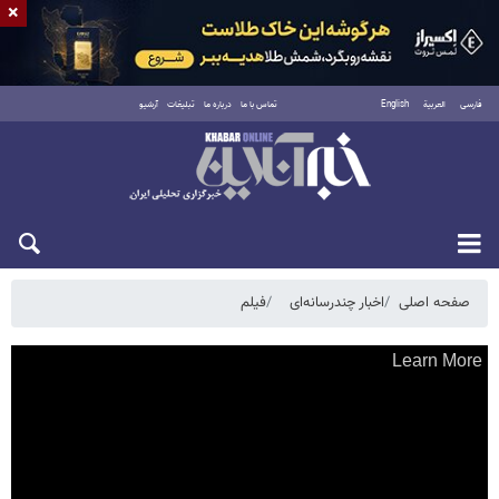
×
فارسی
العربية
English
تماس با ما
درباره ما
تبلیغات
آرشیو
یکشنبه ۱۸ مرداد ۱۴۰۵
صفحه اصلی
اخبار چندرسانه‌ای
فیلم