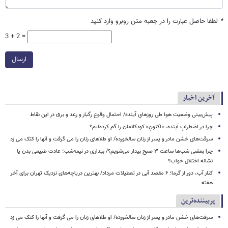
*
لطفا حاصل عبارت را در جعبه متن روبرو وارد کنید
3 + 2 =
ارسال
آخرین اخبار
پیش‌بینی وضعیت هوا طی روزهای آینده/ احتمال وقوع رگبار و رعد و برق در این نقاط
چرا در اضطرابِ آینده، «اکنونِ» کودکانمان را گم کرده‌ایم؟
سرقت‌های خشن مادر و پسر از زنان سالخورده/ او طلاهای زنان را می گرفت و آنها را کتک می زد
چرا بعضی شب‌ها ساعت ۳ صبح بیدار می‌شویم؟/ بیداری در نیمه‌شب؛ عادت طبیعی بدن یا
نشانه اختلال خواب؟
کنار آب، دور از گرما؛ ۶ مقصد آبی در تعطیلات مرداد/ بهترین دریاچه‌های نزدیک تهران برای آخر
هفته
پربیننده‌ترین
سرقت‌های خشن مادر و پسر از زنان سالخورده/ او طلاهای زنان را می گرفت و آنها را کتک می زد