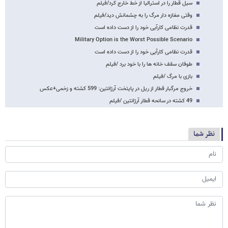
سیل قطار را در استرالیا از خط خارج کرد/فیلم
وقتی مغازه دار مرگ را به چشمانش دید/فیلم
قدرت نظامی کارآیی خود را از دست داده است
Military Option is the Worst Possible Scenario
قدرت نظامی کارآیی خود را از دست داده است
طوفان سقف خانه ها را با خود برد /فیلم
بازی با مرگ /فیلم
خروج مرگبار قطار از ریل در پایتخت آرژانتین: 599 کشته و زخمی+عکس
49 کشته در سانحه قطار آرژانتین /فیلم
نظر شما