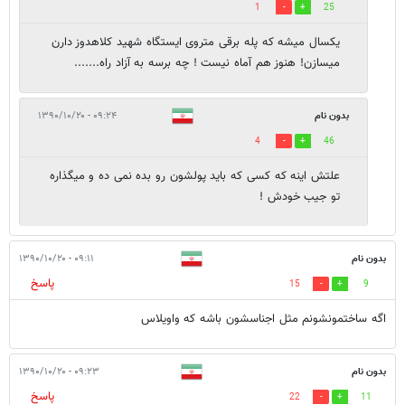
1
25
یکسال میشه که پله برقی متروی ایستگاه شهید کلاهدوز دارن
میسازن! هنوز هم آماه نیست ! چه برسه به آزاد راه.......
بدون نام
۰۹:۲۴ - ۱۳۹۰/۱۰/۲۰
4
46
علتش اینه که کسی که باید پولشون رو بده نمی ده و میگذاره
تو جیب خودش !
بدون نام
۰۹:۱۱ - ۱۳۹۰/۱۰/۲۰
پاسخ
15
9
اگه ساختمونشونم مثل اجناسشون باشه که واویلاس
بدون نام
۰۹:۲۳ - ۱۳۹۰/۱۰/۲۰
پاسخ
22
11