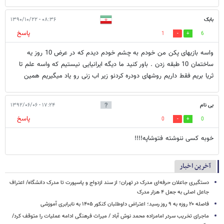
بابک
۰۸:۳۶ - ۱۳۹۰/۱۰/۲۲
پاسخ
1
6
واسه بازیهای پکن من خودم به چشم خودم دیدم که در عرض 10 روز یه
ساختمان 10 طبقه زدن . باور کنید ما دیگه ایرانیایی نیستیم که واسه علم تا
ثریا بریم فقط داریم روشهای دودره کردنو زیر اب زنی رو یاد میگیریم همین
بی نام
۱۷:۲۴ - ۱۳۹۲/۰۶/۰۶
پاسخ
0
0
خوبه کسی ننوشته فتوشاپه!!!!
آخرین اخبار
دستگیری جاعلان حرفه‌ای مدرک در تهران؛ از سند ازدواج و پاسپورت تا مدرک دانشگاه/ اعتراف
جاعل اصلی به جعل ۴ هزار مدرک
فاصله ۲۰ روزه به ۹ روز رسید؛ اعتراض داوطلبان کنکور ۱۴۰۵ به نابرابری آموزشی
ماجرای تخریب سردر امامزاده محمد نوش ‌آباد / میراث فرهنگی ادامه عملیات را متوقف کرد/