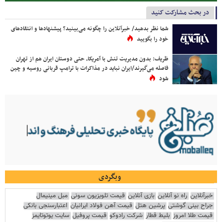
در بحث مشارکت کنید
شما نظر بدهید/ خبرآنلاین را چگونه می‌بینید؟ پیشنهادها و انتقادهای
خود را بگویید
ظریف: بدون مدیریت تنش با آمریکا، حتی دوستان ایران هم از تهران
فاصله می‌گیرند/ایران نباید در مذاکرات با ترامپ قربانی روسیه و چین
شود
وبگردی
خبرآنلاین
راه نو آنلاین
بازی آنلاین
قیمت تلویزیون سونی
مبل مینیمال
جراح بینی گوشتی
پرشین هتل
قیمت آهن فولاد ایرانیان
اعتبارسنجی بانکی
قیمت طلا امروز
بلیط قطار
شرکت رادوکو
قیمت پروفیل
سایت یوتوتایمز