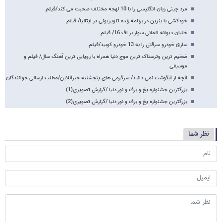
مرد چینی زبان انگلیسی را با 10 لهجه مختلف صحبت می کند/فیلم
خودکشی با بنزین در برنامه زنده تلویزیونی در ایتالیا/ فیلم
خلبان دیوانه آلمانی سوار بر اف 16/ فیلم
سارق خودرو سرقتی را به 13 خودرو کوبید/فیلم
ضخیم ترین وترسناک ترین موج دنیا همراه با رویایی ترین آهنگ سال/ فیلم و
موسیقی
آنچه از آبگوشت نمی دانید/ سرگرمی های پنجشنبه خبرآنلاین/مطلب ارسالی خوانندگان
بزرگترین جشنواره یخ و برف و نور دنیا /گزارش تصویری(1)
بزرگترین جشنواره یخ و برف و نور دنیا /گزارش تصویری(2)
نظر شما