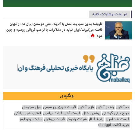
در بحث مشارکت کنید
ظریف: بدون مدیریت تنش با آمریکا، حتی دوستان ایران هم از تهران
فاصله می‌گیرند/ایران نباید در مذاکرات با ترامپ قربانی روسیه و چین
شود
وبگردی
خبرآنلاین
راه نو آنلاین
بازی آنلاین
قیمت تلویزیون سونی
مبل مینیمال
جراح بینی گوشتی
پرشین هتل
قیمت آهن فولاد ایرانیان
اعتبارسنجی بانکی
قیمت طلا امروز
بلیط قطار
شرکت رادوکو
قیمت پروفیل
سایت یوتوتایمز
خرید اکانت chatgpt