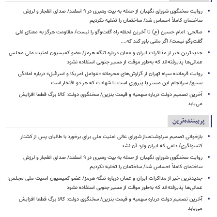
روایت سخنگوی شورای نگهبان از حمله به بیت رهبری در ۹ اسفند/ صدای انفجار و لرزش
ساختمان کاملاً احساس شد/ ساختمان را تخلیه نکردیم
صالحی: امام حسین (ع) تا آخرین لحظه راه گفت‌وگو را نبست/ مقاومت هرگز به معنای نفی
گفت‌وگو نیست/ اگر ملتی باور کند که....
جدیدترین خبر از مذاکرات ایران و عمان درباره تنگه هرمز/ عضو کمیسیون امنیت ملی مجلس:
عمانی‌ها پذیرفته‌اند که به‌طور موقت از مسیر جنوبی استفاده نشود
روایت فرمانده سپاه تهران از گزارش‌های محرمانه «عوامل آمریکا و اسرائیل» درباره آمادگی
بسیج/ سرانجام این مسیر یا پیروزی است یا شهادت که هر دو افتخار است
آخرین تصمیم دولت درباره سهمیه و قیمت بنزین/ سخنگوی دولت: کالا برگ قطعا افزایش
می‌یابد
پربیننده‌ترین
بازخوانی تصمیم سرنوشت‌ساز شورای عالی امنیت ملی برای برخورد با طالبان پس از کشتار
کنسولگری/ دامی که ایران وارد آن نشد
روایت سخنگوی شورای نگهبان از حمله به بیت رهبری در ۹ اسفند/ صدای انفجار و لرزش
ساختمان کاملاً احساس شد/ ساختمان را تخلیه نکردیم
جدیدترین خبر از مذاکرات ایران و عمان درباره تنگه هرمز/ عضو کمیسیون امنیت ملی مجلس:
عمانی‌ها پذیرفته‌اند که به‌طور موقت از مسیر جنوبی استفاده نشود
آخرین تصمیم دولت درباره سهمیه و قیمت بنزین/ سخنگوی دولت: کالا برگ قطعا افزایش
می‌یابد