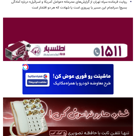
روایت فرمانده سپاه تهران از گزارش‌های محرمانه «عوامل آمریکا و اسرائیل» درباره آمادگی
بسیج/ سرانجام این مسیر یا پیروزی است یا شهادت که هر دو افتخار است