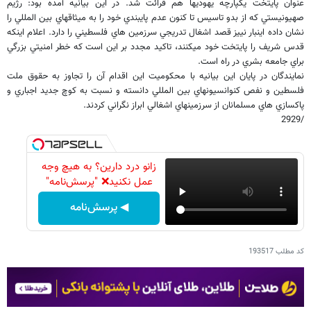
عنوان پايتخت يکپارچه يهودي​ها هم قرائت شد. در اين بيانيه آمده بود: رژيم
صهيونيستي که از بدو تاسيس تا کنون عدم پايبندي خود را به ميثاق​هاي بين المللي را
نشان داده اينبار نييز قصد اشغال تدريجي سرزمين هاي فلسطيني را دارد. اعلام اينکه
قدس شريف را پايتخت خود مي​کنند، تاکيد مجدد بر اين است که خطر امنيتي بزرگي
براي جامعه بشري در راه است.
نمايندگان در پايان اين بيانيه با محکوميت اين اقدام آن را تجاوز به حقوق ملت
فلسطين و نفص کنوانسيون​هاي بين المللي دانسته و نسبت به کوچ جديد اجباري و
پاکسازي هاي مسلمانان از سرزمين​هاي اشغالي ابراز نگراني کردند.
/2929
زانو درد دارین؟ به هیچ وجه
عمل نکنید❌ "پرسش‌نامه"
◀ پرسش‌نامه
کد مطلب
193517