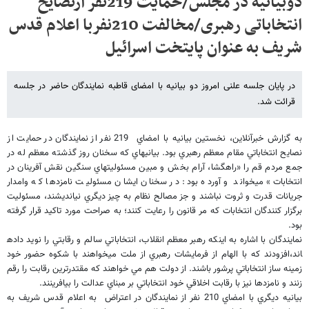
دوبیانیه در مجلس/حمایت 219نفر ازنصایح
انتخاباتی رهبری/مخالفت 210نفربا اعلام قدس
شریف به عنوان پایتخت اسرائیل
در پایان جلسه علنی امروز دو بیانیه با امضای قاطبه نمایندگان حاضر در جلسه
قرائت شد.
به گزارش خبرآنلاين، نخستين بيانيه با امضاي 219 نفر از نمايندگان در حمايت از
نصايح انتخاباتي مقام معظم رهبري بود. بيانيه​اي که سخنان روز گذشته معظم له در
جمع مردم قم را «راهگشا، ‌آرام بخش و مبين مسئوليت​هاي سنگين نقش آفرينان در
انتخابات» مي​خواند و آورده بود: در سخنان ايشان مسئوليت نامزدها که وامدار
جريانات قدرت و ثروت نباشند و جز مصالح نظام به چيز ديگري نيانديشند، مسئوليت
برگزار کنندگان انتخابات که مر قانون را رعايت کنند؛ به صراحت مورد تاکيد قرار گرفته
بود.
نمايندگان با اشاره به اينکه رهبر معظم انقلاب، انتخاباتي سالم و رقابتي را نويد داده​
اند،افزودند که با الهام از فرمايشات رهبري از ملت مي​خواهند با شکوه حضور خود
زمينه ساز انتخاباتي پرشور باشند. از دولت هم مي خواهند که مقتدرترين رقابت را رقم
زنند و نامزدها نيز با رقابت اخلاقي خود انتخاباتي بر مبناي عدالت را بيافرينند.
بيانيه ديگري با امضاي 210 نفر از نمايندگان در اعتراض به اعلام قدس شريف به