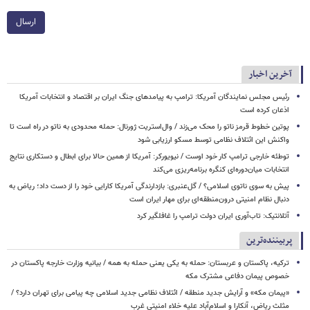
ارسال
آخرین اخبار
رئیس مجلس نمایندگان آمریکا: ترامپ به پیامدهای جنگ ایران بر اقتصاد و انتخابات آمریکا
اذعان کرده است
پوتین خطوط قرمز ناتو را محک می‌زند / وال‌استریت ژورنال: حمله محدودی به ناتو در راه است تا
واکنش این ائتلاف نظامی توسط مسکو ارزیابی شود
توطئه خارجی ترامپ کار خود اوست / نیویورکر: آمریکا از همین حالا برای ابطال و دستکاری نتایج
انتخابات میان‌دوره‌ای کنگره برنامه‌ریزی می‌کند
پیش به سوی ناتوی اسلامی؟ / گل‌عنبری: بازدارندگی آمریکا کارایی خود را از دست داد؛ ریاض به
دنبال نظام امنیتی درون‌منطقه‌ای برای مهار ایران است
آتلانتیک: تاب‌آوری ایران دولت ترامپ را غافلگیر کرد
پربیننده‌ترین
ترکیه، پاکستان و عربستان: حمله به یکی یعنی حمله به همه / بیانیه وزارت خارجه پاکستان در
خصوص پیمان دفاعی مشترک مکه
«پیمان مکه» و آرایش جدید منطقه / ائتلاف نظامی جدید اسلامی چه پیامی برای تهران دارد؟ /
مثلث ریاض، آنکارا و اسلام‌آباد علیه خلاء امنیتی غرب