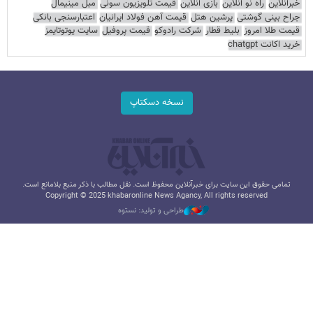
خبرآنلاین
راه نو آنلاین
بازی آنلاین
قیمت تلویزیون سونی
مبل مینیمال
جراح بینی گوشتی
پرشین هتل
قیمت آهن فولاد ایرانیان
اعتبارسنجی بانکی
قیمت طلا امروز
بلیط قطار
شرکت رادوکو
قیمت پروفیل
سایت یوتوتایمز
خرید اکانت chatgpt
نسخه دسکتاپ
تمامی حقوق این سایت برای خبرآنلاین محفوظ است. نقل مطالب با ذکر منبع بلامانع است.
Copyright © 2025 khabaronline News Agancy, All rights reserved
طراحی و تولید: نستوه