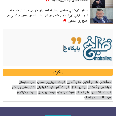
نشست خبری فردا می‌پرسیدید؟
سناتور آمریکایی خواهان ارسال اسلحه برای شورش در ایران شد / تد
کروز: فرقی نمی‌کند پسر شاه روی کار بیاید یا مریم رجوی، هر کسی جز
جمهوری اسلامی
وبگردی
خبرآنلاین
راه نو آنلاین
بازی آنلاین
قیمت تلویزیون سونی
مبل مینیمال
جراح بینی گوشتی
پرشین هتل
قیمت آهن فولاد ایرانیان
اعتبارسنجی بانکی
قیمت طلا امروز
بلیط قطار
شرکت رادوکو
قیمت پروفیل
سایت یوتوتایمز
خرید اکانت chatgpt