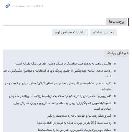
برچسب‌ها
مجلس هشتم
انتخابات مجلس نهم
خبرهای مرتبط
واکنش باهنر به ردصلاحیت نمایندگان منتقد دولت: اقدامی تنگ نظرانه است
روایت داماد آیت​الله مهدوی​کنی از حضور پررنگ وی در انتخابات و مواضع مشترکش با آیت​
الله…
تایید صلاحیت 65درصدی نامزدهای مجلس در استان گیلان/ سفیر ایران در کویت و دو
نماینده…
قاضی‌پور رد صلاحیتش را تایید کرد/رد صلاحیت نورا،جعفرزاده، مطورزاده و دلخوش
عضو فراکسیون اصولگرایان: برخی رد صلاحیت‌ها سناریوی جریان انحرافی برای
انتخابات است
قنبری:زنگ زدند بیا و خودت نامه رد صلاحیت را بگیر
رد صلاحیت 319 نفر در تهران/ هرکه با دولت در افتاد رد شد؟
مهلت چهار روزه وزارت کشور برای اعتراض به رد صلاحیت‌ها