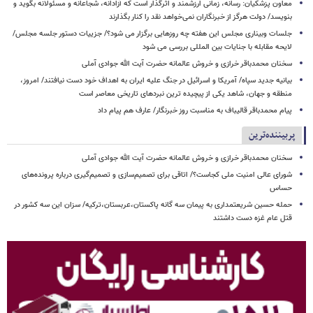
معاون پزشکیان: رسانه، زمانی ارزشمند و اثرگذار است که آزادانه، شجاعانه و مسئولانه بگوید و
بنویسد/ دولت هرگز از خبرنگاران نمی‌خواهد نقد را کنار بگذارند
جلسات وبیناری مجلس این هفته چه روزهایی برگزار می شود؟/ جزییات دستور جلسه مجلس/
لایحه مقابله با جنایات بین المللی بررسی می شود
سخنان محمدباقر خرازی و خروش عالمانه حضرت آیت الله جوادی آملی
بیانیه جدید سپاه/ آمریکا و اسرائیل در جنگ علیه ایران به اهداف خود دست نیافتند/ امروز،
منطقه و جهان، شاهد یکی از پیچیده ترین نبردهای تاریخی معاصر است
پیام محمدباقر قالیباف به مناسبت روز خبرنگار/ عارف هم پیام داد
پربیننده‌ترین
سخنان محمدباقر خرازی و خروش عالمانه حضرت آیت الله جوادی آملی
شورای عالی امنیت ملی کجاست؟/ اتاقی برای تصمیم‌سازی و تصمیم‌گیری درباره پرونده‌های
حساس
حمله حسین شریعتمداری به پیمان سه گانه پاکستان،عربستان،ترکیه/ سزان این سه کشور در
قتل عام غزه دست داشتند