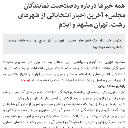
همه خبرها درباره ردصلاحیت نمایندگان
مجلس+ آخرین اخبار انتخاباتی از شهرهای
رشت، تهران،مشهد و ایلام
بدترین خبر برای یک نامزدهای مجلس نهم در آغاز صبح روز سه شنبه رسیدن
نامه رد صلاحیت بود.
محمود عزیزی:
به گزارش خبرآنلاین، این اتفاقی بود که برای علی مطهری نماینده
اصولگرای منتقد دولت رخ داد و به حکم هیات اجرایی انتخابات او به حکم دو بند
«اعتقاد و التزام عملی به اسلام و نظام جمهوری اسلامی ایران» و «ابراز وفاداری به
قانون اساسی و اصل ولایت مطلقه فقیه» رد صلاحیت شده است.
اینــجــا
رازهای منتقد بودن
علی مطهری یکی از متقدان برنامه های فرهنگی دولت است و در سال آخر مجلس هم
موضوع سوال از رئیس جمهور را بعد از کش و قوس های فراوان اجرایی کرد.
شاید به همین دلیل بود که حاشیه صحن علنی مجلس، امروز از متن آن شلوغ تر
بود. گعده گروهی از نمایندگان که در صدر آنها علی مطهری میاندار بود، نمایندگان را
دور وی جمع کرده بود تا او از دریافت نامه رد صلاحیتش در صبح امروز خبر دهد و در
ادامه هم گپ زدن و شوخی ها نمایندگان فضای آن را صمیمی کند تا عکاسان تصاویر