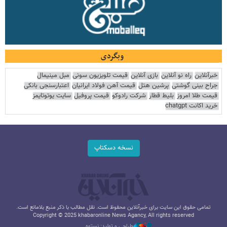
وبگردی
خبرآنلاین
راه نو آنلاین
بازی آنلاین
قیمت تلویزیون سونی
مبل مینیمال
جراح بینی گوشتی
پرشین هتل
قیمت آهن فولاد ایرانیان
اعتبارسنجی بانکی
قیمت طلا امروز
بلیط قطار
شرکت رادوکو
قیمت پروفیل
سایت یوتوتایمز
خرید اکانت chatgpt
نسخه دسکتاپ
تمامی حقوق این سایت برای خبرآنلاین محفوظ است. نقل مطالب با ذکر منبع بلامانع است.
Copyright © 2025 khabaronline News Agancy, All rights reserved
طراحی و تولید: نستوه