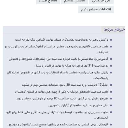
علی لاریجانی
مجلس هشتم
اصلاح طلبان
انتخابات مجلس نهم
خبرهای مرتبط
واکنش باهنر به ردصلاحیت نمایندگان منتقد دولت: اقدامی تنگ نظرانه است
تایید صلاحیت 65درصدی نامزدهای مجلس در استان گیلان/ سفیر ایران در کویت و دو
نماینده…
قاضی‌پور رد صلاحیتش را تایید کرد/رد صلاحیت نورا،جعفرزاده، مطورزاده و دلخوش
رد صلاحیت 319 نفر در تهران/ هرکه با دولت در افتاد رد شد؟
رایزنی عضو هیات رئیسه مجلس با ستاد انتخابات وزارت کشور در خصوص نمایندگان
ردصلاحیت…
حذف17 داوطلب و رد صلاحیت 30 نامزد انتخابات مجلس نهم در مشهد
تایید صلاحیت نامزدهای نزدیک به یکی از چهره های دولت در استان کردستان
خبرهای خوش وزیر کشور: تایید صلاحیت 83 درصد از داوطلبین مجلس نهم
علی مطهری بعد از رد صلاحیتش/گزارش تصویری
سایت عصرایران: رد صلاحیت توسط دولت، ترفندی برای سنگین سازی فضا برای تایید
کاندیداها…
لاریجانی: برخی اسامی رد صلاحیت شده در رسانه​ها صحیح نیست/دلخوش و موسوی