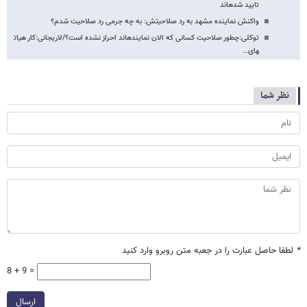
تایید شده​اند
واکنش نماینده مشهد به رد صلاحیتش: به چه جرمی رد صلاحیت شدم؟
توکلی:چطور صلاحیت کسانی که الان نماینده​اند احراز نشده است؟/لاریجانی:کار هیات​
های…
نظر شما
*
لطفا حاصل عبارت را در جعبه متن روبرو وارد کنید
8 + 9 =
ارسال