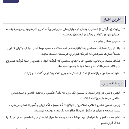
آخرین اخبار
روایت زیدآبادی از اضطراب پنهان در خیابان‌های سن‌پترزبورگ/ تغییر نام شهرهای روسیه به نام
رهبران شوروی گواه از ریاکاری ایدئولوژی‌هاست
حسن روحانی پیام داد
واکنش یک نماینده مجلس به توافق سه جانبه «مکه» / سعودی‌ها امنیت را از دیگران گدایی
نکنند/ سال‌ها شیردهی به آمریکا هم برای عربستان امنیت نیاورد
مشاور شهید لاریجانی: بعضی جریان‌های سیاسی که قرائت خود از رهبری را تنها قرائت مشروع
می‌دانند «عقب‌افتاده» و «مشکوک‌الوضعیت» هستند
نماینده مجلس دوازدهم از احتمال استیضاح وزیر نفت پزشکیان گفت + جزئیات
پربیننده‌ترین
خوش و بش دو وزیر ارشاد در تشییع یک روزنامه نگار/ عکسی از محمد خاتمی و سیدعباس
صالحی در مقابل روزنامه اطلاعات
رئیس انجمن علمی انقلاب اسلامی: با توافق تنگه هرمز جنگ ایران و آمریکا تمام نمی‌شود/
لیبی، سوریه و عراق در مقابل آمریکا مقاومت نکردند و توسعه نرسیدند
امام‌ جمعه اهواز: با افزایش برد موشک هایمان به ۱۵ هزار کیلومتر می خواهیم عمق آمریکا را
هدف قرار دهیم