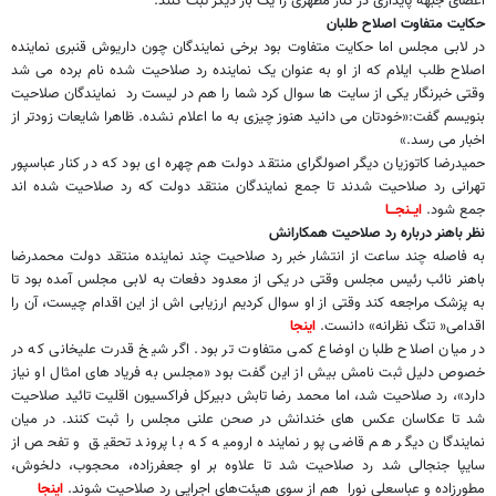
اعضای جبهه پایداری در کنار مطهری را یک بار دیگر ثبت کنند.
حکایت متفاوت اصلاح طلبان
در لابی مجلس اما حکایت متفاوت بود برخی نمایندگان چون داریوش قنبری نماینده
اصلاح طلب ایلام که از او به عنوان یک نماینده رد صلاحیت شده نام برده می شد
وقتی خبرنگار یکی از سایت ها سوال کرد شما را هم در لیست رد نمایندگان صلاحیت
بنویسم گفت:«خودتان می دانید هنوز چیزی به ما اعلام نشده. ظاهرا شایعات زودتر از
اخبار می رسد.»
حمیدرضا کاتوزیان دیگر اصولگرای منتقد دولت هم چهره ای بود که در کنار عباسپور
تهرانی رد صلاحیت شدند تا جمع نمایندگان منتقد دولت که رد صلاحیت شده اند
جمع شود.
ایــنجـــا
نظر باهنر درباره رد صلاحیت همکارانش
به فاصله چند ساعت از انتشار خبر رد صلاحیت چند نماینده منتقد دولت محمدرضا
باهنر نائب رئیس مجلس وقتی در یکی از معدود دفعات به لابی مجلس آمده بود تا
به پزشک مراجعه کند وقتی از او سوال کردیم ارزیابی اش از این اقدام چیست، آن را
اقدامی« تنگ نظرانه» دانست.
اینجا
در میان اصلاح طلبان اوضاع کمی متفاوت تر بود. اگر شیخ قدرت علیخانی که در
خصوص دلیل ثبت نامش بیش از این گفت بود «مجلس به فریاد های امثال او نیاز
دارد»، رد صلاحیت شد، اما محمد رضا تابش دبیرکل فراکسیون اقلیت تائید صلاحیت
شد تا عکاسان عکس های خندانش در صحن علنی مجلس را ثبت کنند. در میان
نمایندگان دیگر هم قاضی پور نماینده ارومیه که با پروند تحقیق و تفحص از
سایپا جنجالی شد رد صلاحیت شد تا علاوه بر او جعفرزاده، محجوب، دلخوش،
مطورزاده و عباسعلی نورا‌ هم از سوی هیئت‌های اجرایی رد صلاحیت شوند.
اینجا