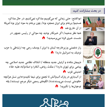
در بحث مشارکت کنید
ابوالفتح: حتی زمانی که می‌گوییم مذاکره نمی‌کنیم، در حال مذاکره
هستیم/ برجام برای ایران معجزه بود/ چون برجام به سود ایران بود آمریکا
از آن خارج شد
شما نظر بدهید/ اگر خبرنگار بودید چه سوالی از رئیس جمهور در
نشست خبری فردا می‌پرسیدید؟
راز دشمنی وزیرخارجه لبنان با ایران / یوسف رجی چه ارتباطی با حزب
نزدیک به اسرائیل دارد؟
«پیمان مکه» و آرایش جدید منطقه / ائتلاف نظامی جدید اسلامی چه
پیامی برای تهران دارد؟ / مثلث ریاض، آنکارا و اسلام‌آباد علیه خلاء
امنیتی غرب
از آب‌بازی در پارک آب‌وآتش تا تجمع برای نیما تکیدو؛«این نسل هرآنچه
حکومتی نیست می‌پسندند»/ الگوهای رسمی دیگر مرجع نیستند/ یقه
نوجوان‌ها را نگیرید!