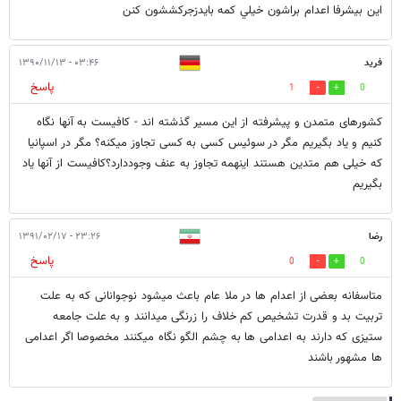
اين بيشرفا اعدام براشون خيلي كمه بايدزجركششون كنن
فرید
۰۳:۴۶ - ۱۳۹۰/۱۱/۱۳
پاسخ
1
0
کشورهای متمدن و پیشرفته از این مسیر گذشته اند - کافیست به آنها نگاه
کنیم و یاد بگیریم مگر در سوئیس کسی به کسی تجاوز میکنه؟ مگر در اسپانیا
که خیلی هم متدین هستند اینهمه تجاوز به عنف وجوددارد؟کافیست از آنها یاد
بگیریم
رضا
۲۳:۲۶ - ۱۳۹۱/۰۲/۱۷
پاسخ
0
0
متاسفانه بعضی از اعدام ها در ملا عام باعث میشود نوجوانانی که به علت
تربیت بد و قدرت تشخیص کم خلاف را زرنگی میدانند و به علت جامعه
ستیزی که دارند به اعدامی ها به چشم الگو نگاه میکنند مخصوصا اگر اعدامی
ها مشهور باشند