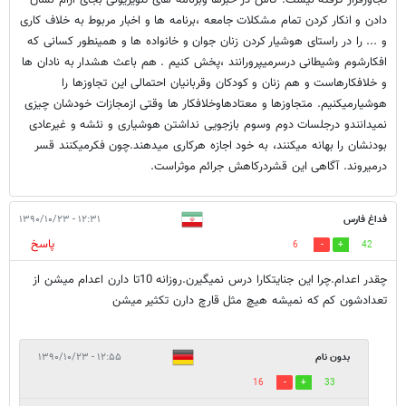
دادن و انکار کردن تمام مشکلات جامعه ،برنامه ها و اخبار مربوط به خلاف کاری
و ... را در راستای هوشیار کردن زنان جوان و خانواده ها و همینطور کسانی که
افکارشوم وشیطانی درسرمیپرورانند ،پخش کنیم . هم باعث هشدار به نادان ها
و خلافکارهاست و هم زنان و کودکان وقربانیان احتمالی این تجاوزها را
هوشیارمیکنیم. متجاوزها و معتادهاوخلافکار ها وقتی ازمجازات خودشان چیزی
نمیدانندو درجلسات دوم وسوم بازجویی نداشتن هوشیاری و نئشه و غیرعادی
بودنشان را بهانه میکنند، به خود اجازه هرکاری میدهند.چون فکرمیکنند قسر
درمیروند. آگاهی این قشردرکاهش جرائم موثراست.
فداغ فارس
۱۲:۳۱ - ۱۳۹۰/۱۰/۲۳
پاسخ
6
42
چقدر اعدام.چرا این جنایتکارا درس نمیگیرن.روزانه 10تا دارن اعدام میشن از
تعدادشون کم که نمیشه هیچ مثل قارچ دارن تکثیر میشن
بدون نام
۱۲:۵۵ - ۱۳۹۰/۱۰/۲۳
16
33