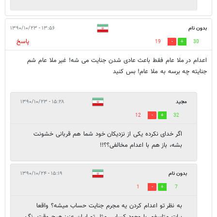
بدون نام
۱۳:۵۶ - ۱۳۹۰/۱۰/۲۳
پاسخ
19
30
اعدام در ملا عام فقط باعث عادی شدن جنایت می شه! غیر ملا عام شم
جنایته چه برسه به ملا عام! بس کنید
مجید
۱۵:۲۸ - ۱۳۹۰/۱۰/۲۳
12
32
اگر خدای نکرده یکی از نزدیکان خود شما هم قربانی خشونت
بشه، باز هم با اعدام مخالفی؟؟!!
بدون نام
۱۵:۱۹ - ۱۳۹۰/۱۰/۲۴
1
7
به نظر تو اعدام کردن یه مجرم جنایت حساب میشه؟ واقعا
برات متاسفم, با وجود کسایی مثل تو ایران عزیز هیچ وقت رنگ