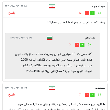
دوست جون
۱۱:۴۵ - ۱۳۹۰/۱۰/۲۳
پاسخ
12
33
واقعا که اعدام برا اینجور آدما کمترین مجازاته!
بدون نام
۰۷:۳۱ - ۱۳۹۰/۱۰/۲۴
3
29
اگه کسی که 10 میلیون تومن بصورت مسلحانه از بانک دزدی
کرده باید اعدام بشه پس تکلیف اون آقازاده ای که 2000
میلیارد تومن از بانک و به اندازه بودجه سالانه یک کشور
کوچک دزدی کرده چیه؟ مجازاتش ویلا تو کاناداست؟!
همشهری
۱۲:۲۲ - ۱۳۹۰/۱۰/۲۳
پاسخ
7
35
با تایید این همه حکم اعدام آرامشی درانتظار زنان و خانواده های مورد
تجاوزقرار گرفته نیست. کاش در خبرها وبرنامه های تلویزیونی بجای آرام نشان