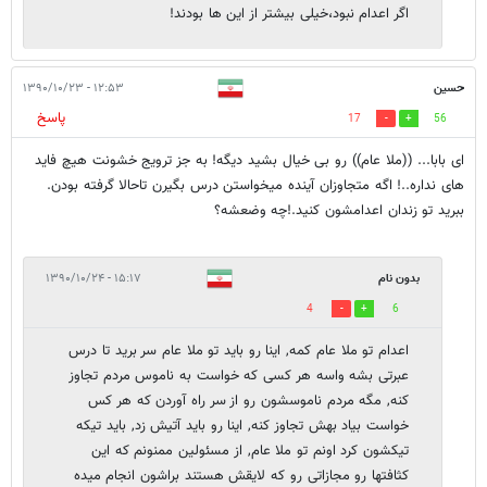
اگر اعدام نبود،خیلی بیشتر از این ها بودند!
حسین
۱۲:۵۳ - ۱۳۹۰/۱۰/۲۳
پاسخ
17
56
ای بابا... ((ملا عام)) رو بی خیال بشید دیگه! به جز ترویج خشونت هیچ فاید
های نداره..! اگه متجاوزان آینده میخواستن درس بگیرن تاحالا گرفته بودن.
ببرید تو زندان اعدامشون کنید.!چه وضعشه؟
بدون نام
۱۵:۱۷ - ۱۳۹۰/۱۰/۲۴
4
6
اعدام تو ملا عام کمه, اینا رو باید تو ملا عام سر برید تا درس
عبرتی بشه واسه هر کسی که خواست به ناموس مردم تجاوز
کنه, مگه مردم ناموسشون رو از سر راه آوردن که هر کس
خواست بیاد بهش تجاوز کنه, اینا رو باید آتیش زد, باید تیکه
تیکشون کرد اونم تو ملا عام, از مسئولین ممنونم که این
کثافتها رو مجازاتی رو که لایقش هستند براشون انجام میده