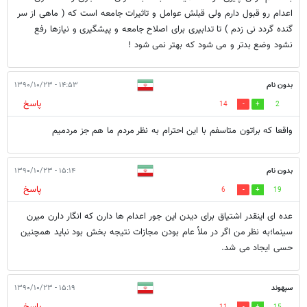
اعدام رو قبول دارم ولی قبلش عوامل و تاثیرات جامعه است که ( ماهی از سر
گنده گردد نی زدم ) تا تدابیری برای اصلاح جامعه و پیشگیری و نیازها رفع
نشود وضع بدتر و می شود که بهتر نمی شود !
بدون نام
۱۴:۵۳ - ۱۳۹۰/۱۰/۲۳
پاسخ
14
2
واقعا که براتون متاسفم با این احترام به نظر مردم ما هم جز مردمیم
بدون نام
۱۵:۱۴ - ۱۳۹۰/۱۰/۲۳
پاسخ
6
19
عده ای اینقدر اشتیاق برای دیدن این جور اعدام ها دارن که انگار دارن میرن
سینما؛به نظر من اگر در ملأ عام بودن مجازات نتیجه بخش بود نباید همچنین
حسی ایجاد می شد.
سپهوند
۱۵:۱۹ - ۱۳۹۰/۱۰/۲۳
پاسخ