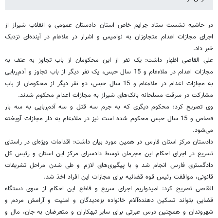
در حاشیه نشست ستاد جرایم خاص استان دادستان عمومی و انقلاب شیراز از
اجرای مجازات اعدام متجاوزان به نوامیس و اشرار در ملاعام در آینده‌ای نزدیک
خبر داد.
علی القاصی اظهار داشت: یک نفر از این محکومان از باب تجاوز به عنف به
مجازات اعدام در ملاءعام و 15 سال حبس، یک نفر دیگر از باب تجاوز و آدم‌ربایی
به مجازات اعدام در ملاءعام و 15 سال حبس، دو نفر دیگر از محکومان از باب
مشارکت در سرقت مسلحانه بانک‌های شیراز به مجازات اعدام محکوم شدند.
وی تصریح کرد: محکوم دیگری که به جرم سه قتل و سه آدم‌ربایی به سه بار
قصاص و 15 سال حبس محکوم شده است نیز در ملاءعام به دار مجازات آویخته
می‌شود.
دادستان مرکز استان فارس در همین مورد بیان داشت: اقدامات ویژه‌ای در راستای
تسریع در اجرای احکام این مجرمان توسط دادسرای مرکز این استان و رئیس کل
دادگستری فارس انجام شد و با پیگیری‌های لازم و طی شدن مراحل تشریفات
قانونی، موافقت رئیس قوه قضائیه برای مجازات این افراد اخذ شد.
القاصی تصریح کرد: امیدواریم اجرای سریع و قاطع این احکام از سوی دستگاه
قضایی بتواند تسکین دهنده‌آلام خانواده بزه‌دیدگان و امنیت و آرامش مردم و
شهروندان و همچنین درس عبرتی برای سایر تبهکاران و متعرضان به جان، مال و