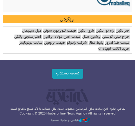
وبگردی
خبرآنلاین
راه نو آنلاین
بازی آنلاین
قیمت تلویزیون سونی
مبل مینیمال
جراح بینی گوشتی
پرشین هتل
قیمت آهن فولاد ایرانیان
اعتبارسنجی بانکی
قیمت طلا امروز
بلیط قطار
شرکت رادوکو
قیمت پروفیل
سایت یوتوتایمز
خرید اکانت chatgpt
نسخه دسکتاپ
تمامی حقوق این سایت برای خبرآنلاین محفوظ است. نقل مطالب با ذکر منبع بلامانع است.
Copyright © 2025 khabaronline News Agancy, All rights reserved
طراحی و تولید: نستوه