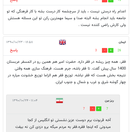
11
15
اعدام راه درستی نیست ، باید از سرچشمه کار درست بشه با کار فرهنگی که تو
جامعه باید انجام بشه البته صدا و سیما مهمترین رکن تو این مسئله هستش
ولی کارش راضی کننده نیست .
ایمان
۱۶:۵۸ - ۱۳۹۰/۱۰/۲۳
پاسخ
3
26
فقر، همه چیز ریشه در فقر داره. حضرت امیر هم همین رو در اتمسفر عربستان
1400 سال پیش گفت. تا فقر باشه، جرم هست. فرهنگ سازی همه وقتی
نتیجه بخش هست که فقر نباشه. توزیع فقر هم الزاما توزیع خشونت میاره در
چهار گوشه شرق و غرب و شمال و جنوب ایران.
ریز بین
۱۱:۰۴ - ۱۳۹۰/۱۰/۲۴
7
7
آخه قربونت برم دوست عزیز.نشستی تو انگلیس از کجا
میدونی که اینجا فقره.فقر به مردم میگه برو دزدی کن نه بیفت