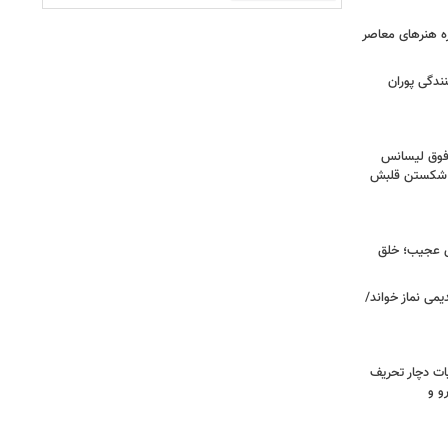
زه هنرهای معاصر
ندگی پوران
فوق‌ لیسانس
ای شکستن قلبش
ای عجیب؛ خلق
یمی نماز خواند/
ت دچار تحریف
و و