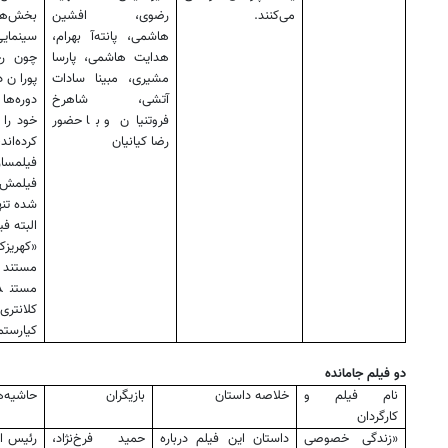
می‌کنند.
رضوی، افشین
بخش‌های
هاشمی، پانته‌آ بهرام،
سینمایی
هدایت هاشمی، پارسا
چون رخش
مشیری، مبینا سادات
پوران 
آتشی، شاهرخ
دوره‌ها
فروتنیان و با حضور
خود را 
رضا کیانیان
کرده‌ا
فیلمسا
فیلمش 
شده تنه
البته فی
«کهریز
مستند 
مستند 
کلانتر
کیارستم
دو فیلم جامانده
نام فیلم و
خلاصه داستان
بازیگران
حاشیه‌ه
کارگردان
«زندگی خصوصی
داستان این فیلم درباره
حمید فرخ‌نژاد،
رئیس اد