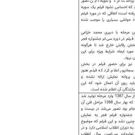
برداشت کرد و تلویحا این تصور
 که احساس نشود فیلم یک سویه
فته است؛ اتفاقی که در مورد فیلم
امه» حواشی بسیاری را موجب شده
ین مرحله با دبیری محمد خزاعی
ه فیلم در دوره سی‌ام جشنواره فجر
بخش رقابتی خارج شد تا هرگونه
مورد ایجاد شرایط ویژه برای این
ن برود.
 نیز برای حضور فیلم در بخش
 سجادپور اعلام کرد که فیلم هنوز
 پروانه نمایش ارائه نشده و
 باید روی آن اعمال شود که این
سازندگان آن اعلام شده است.
این فیلم از سال 1387 وارد مرحله تولید شد
و در حالی که بهار سال 1388 مراحل فنی آن
نجام بود تصور می‌شد در بیست و
جشنواره فیلم فجر به نمایش
ا چنین نشد و این فیلم که موضوع
به دوران انقلاب اسلامی دارد و در
ولیدات سی‌امین سال انقلاب