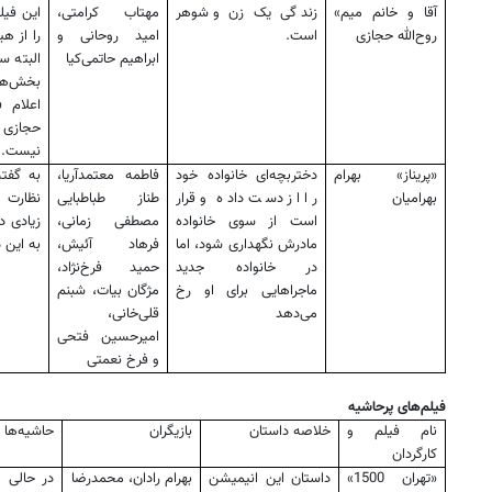
آقا و خانم میم»
زندگی یک زن و شوهر
مهتاب کرامتی،
این فیل
روح‌الله حجازی
است.
امید روحانی و
را از ه
ابراهیم حاتمی‌کیا
البته س
بخش‌های
اعلام 
حجازی 
نیست.
«پریناز» بهرام
دختربچه‌ای خانواده خود
فاطمه معتمدآریا،
به گفته
بهرامیان
را از دست داده و قرار
طناز طباطبایی
نظارت و
است از سوی خانواده
مصطفی زمانی،
زیادی د
مادرش نگهداری شود، اما
فرهاد آئیش،
به این 
در خانواده جدید
حمید فرخ‌نژاد،
ماجراهایی برای او رخ
مژگان بیات، شبنم
می‌دهد
قلی‌خانی،
امیرحسین فتحی
و فرخ نعمتی
فیلم‌های پرحاشیه
نام فیلم و
خلاصه داستان
بازیگران
حاشیه‌ها
کارگردان
«تهران 1500»
داستان این انیمیشن
بهرام رادان، محمدرضا
در حالی 