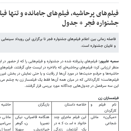
فیلم‌های پرحاشیه، فیلم‌های جامانده و تنها ف
جشنواره فجر + جدول
فاصله زمانی بین اعلام فیلم‌های جشنواره فجر تا برگزاری این رویداد سینمایی 
و غایبان جشنواره است.
سمیه علیپور:
فیلم‌های پذیرفته شده در جشنواره و فیلم‌هایی را که از حضور در ای
منظر ارزیابی کرد؛ فیلم‌های پرحاشیه‌ای که بالاخره در لیست جای گرفتند، فیلم‌های 
حاشیه‌ها و حرف‌و حدیث‌ها در مورد آن‌ها از رقابت و یا حتی نمایش در بخش غیررقا
فیلم‌هاست؛ کارگردانانی که در میان همه آن‌ها فقط یک فیلمساز زن به چشم می‌خ
این سه سرفصل در جدول‌هایی جداگانه مورد بررسی قرار گرفتند.
فیلمسازان زن
نام فیلم و
خلاصه داستان
بازیگران
حاشیه
کارگردان
«میگرن» مانلی
این فیلم ماجرای چند
هنگامه قاضیانی، نیکی
مانلی ش
شجاعی
خانواده است که در
نصیریان، گوهر
سی‌امین
یک آپارتمان زندگی
خیراندیش، سهیلا
امسال 