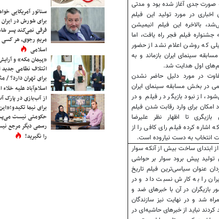
» به صورت جدی آغاز شده بود و مدتی
سناتور آمریکایی خواه
 اخباری در مورد تولید این فیلم
برای شورش در ایران 
‌شد، بالاخره این فیلم انیمیشن
فرقی نمی‌کند پسر شاه 
ه جشنواره فیلم فجر راه یافت، اما
مریم رجوی، هر کسی 
ایلی که روشن اعلام نشد از حضور
اسلامی
ابقه سینمای ایران بازماند و به
«پیمان مکه» و آرایش
‌های اول هدایت شد.
ائتلاف نظامی جدید 
فاوت در مورد دلیل حاضر نشدن
برای تهران دارد؟ / مث
می در بخش مسابقه سینمای ایران
اسلام‌آباد علیه خلاء
شود، از نبود بازیگر در فیلم و در
از آب‌بازی در پارک آ
د امکان برای وارد رقابت شدن فیلم
برای نیما تکیدو؛«این
حکومتی نیست می‌پسن
ازیگری تا اظهار نظر علیرضا
رسمی دیگر مرجع نیست
ه اشاره کرده فیلم رای کافی را از
را نگیرید!
 انتخاب به دست نیاروده است.
از ابتدای ساخت بیش از آنکه سوار
 تولید پیش برود سوار بر حواشی
دان عنوان سیاسی‌ترین فیلم تاریخ
یران را به کارش نسبت داد و در
ر بازیگران در آن با خبرهای ضد و
اه شد و در نهایت نیز سازندگان
 کردند نباید از خبرهای حاشیه‌ای در