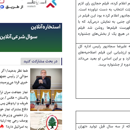
م اعلام کرده، فیلم حجازی رای لازم
یئت انتخاب به دست نیاورده است.
جادپور اعلام کرده بود این فیلم در
 جنبی به نمایش درمی‌آید که با
فهرست فیلم‌‌ها روشن شد فیلم
در هیچ یک از بخش‌های جشنواره
 علیرضا سجادپور رئیس اداره کل
 ارزشیابی این فیلم اصلاحیه‌های
ارد و بر این اساس او بعید می‌داند
در بحث مشارکت کنید
دوره از جشنواره برسد.
شما نظر بدهید/ اگر خ
سوالی از رئیس جمه
خبری فردا می‌پرسیدی
نماز جماعت سران ترک
پاکستان + عکس / بن‌س
شریف و اردوغان پس ا
دفاع مشترک نماز خوا
راز دشمنی وزیرخارجه 
یوسف رجی چه ارتباط
که از سه سال قبل تولید «تهران
به اسرائیل دارد؟