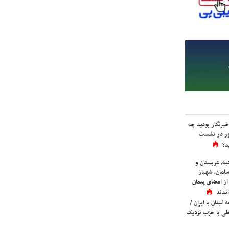
برنگار بودید چه
ور در نشست
د؟
یه، عربستان و
لمان، شهباز
ز امضای پیمان
ندند
لبنان با ایران /
ی با حزب نزدیک