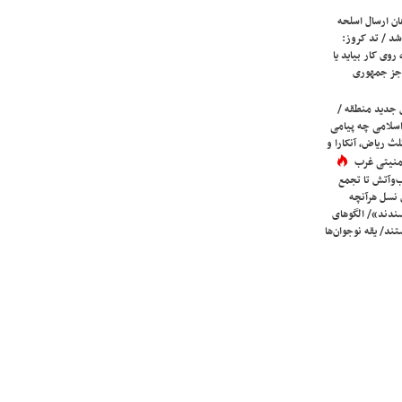
ان ارسال اسلحه
شد / تد کروز:
روی کار بیاید یا
جز جمهوری
 جدید منطقه /
اسلامی چه پیامی
لث ریاض، آنکارا و
 امنیتی غرب
ب‌وآتش تا تجمع
 نسل هرآنچه
دند»/ الگوهای
ند/ یقه نوجوان‌ها