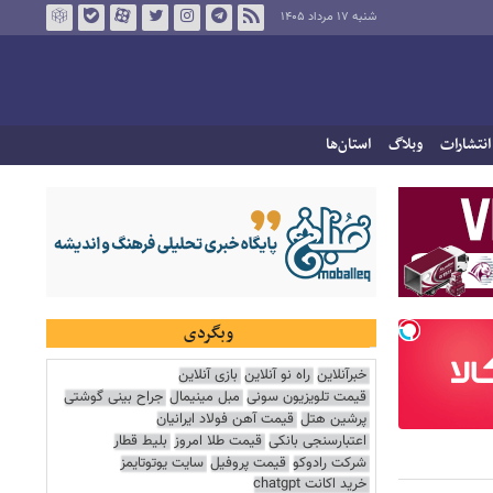
شنبه ۱۷ مرداد ۱۴۰۵
انتشارات
وبلاگ
استان‌ها
وبگردی
خبرآنلاین
راه نو آنلاین
بازی آنلاین
قیمت تلویزیون سونی
مبل مینیمال
جراح بینی گوشتی
پرشین هتل
قیمت آهن فولاد ایرانیان
اعتبارسنجی بانکی
قیمت طلا امروز
بلیط قطار
شرکت رادوکو
قیمت پروفیل
سایت یوتوتایمز
خرید اکانت chatgpt