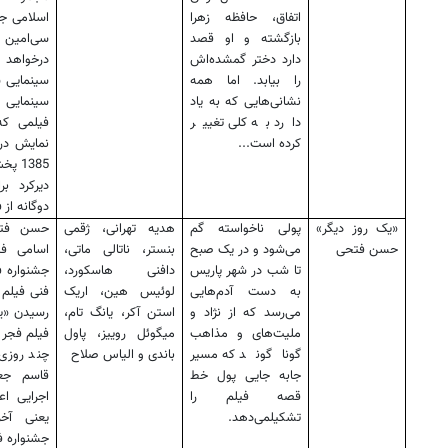
اتفاق، حافظه زهرا
اسلامی جا
بازگشته و او قصد
سی‌امین 
دارد دختر گمشده‌اش
درخواهد 
را بیابد. اما همه
سینمایی س
نشانی‌هایی که به یاد
سینمایی 
دارد به کلی تغییر
فیلمی که
کرده است...
نمایش در
1385 پخش شد.
دیرکرد بر
دوگانه از
«یک روز دیگر»
پولی ناخواسته گم
هدیه تهرانی، ژقمی
حسن فتحی
حسن فتحی
می‌شود و در یک صبح
بنستر، ‌ناتالی ماتی،
اسامی فی
تا شب در شهر پاریس
دافنی هاسکورد‌،
جشنواره ف
به دست آدم‌هایی
لوئیس هین، اریک
فنی فیلم 
می‌رسد که از نژاد و
استن آکر، یانگ تام،‌
رسیدن «یک
ملیت‌های و مذاهب
میگوئل روییز، ‌پاول
فیلم فجر و
گوناگوند که مسیر
باندی و الیاس صلاح
چند روزی 
جابه جایی پول خط
قاسم جعف
قصه فیلم را
اجرایی اع
تشکیلمی‌دهد.
یعنی آخ
جشنواره ف