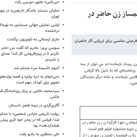
«بی‌نامی» جلوی دوربین رفت
نمایش مستند ماندگار «اربعین» در مو
یلمساز زن حاضر در
تهران
اولین نمایش جهانی مستندی به تهیه‌کن
درخشنده
مازیار لرستانی به تلویزیون برگشت
فرصتی مناسبی برای ارزیابی آثار حاضران
سوسن پرور: مادرم که گفت من دختر 
نکردم تا در پیتزافروشی کار کند! صد
را شنیدم
ن رویداد بازمانده اند می توان از سه
آلبوم «آسیمه سر» منتشر شد
پرحاشیه‌ای که به دلیل بالا گرفتن
«می‌خوام به دنیا بیام» و قصه تولده
بتی بازماندند و نکته دیگر سازندگان
تصویر برای کودک مهم است
ورد.
سیدمحمد خاتمی بر پیکر روزنامه‌نگار قد
عکس
گالری‌گردی در نیمه فصل تابستان
روایت تاریخی «لباس شخصی» با حذفیا
شد/ فیلمی که در زمان خود اثری پیش‌ر
جاعی تنها کارگردان زن حاضر در
هشداردهنده بود
 دوره جشنواره فیلم فجر است.
علی منتظری به رادیو رفت
زنان فیلمساز کمترین سهم را از