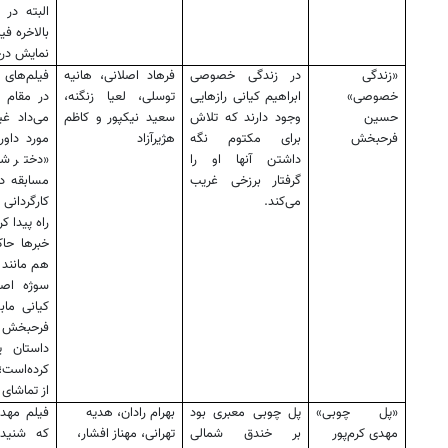
البته در
بالاخره فی
نمایش درخ
«زندگی
در زندگی خصوصی
فرهاد اصلانی، هانیه
فیلم‌های 
خصوصی»
ابراهیم کیانی رازهایی
توسلی، لعیا زنگنه،
در مقام ت
حسین
وجود دارند که تلاش
سعید نیکپور و کاظم
می‌داد غ
فرحبخش
برای مکتوم نگه
هژیرآزاد
مورد داور
داشتن آنها او را
«دختر شا
گرفتار برزخی غریب
مسابقه دا
می‌کند.
کارگردانی
راه پیدا کر
خبرها حا
هم مانند 
سوژه اصل
کیانی ما‌ب
فرحبخش 
داستان 
کرده‌است؛
از تماشای 
«پل چوبی»
پل چوبی معبری بود
بهرام رادان، هدیه
فیلم مهدی
مهدی کرم‌پور
بر خندق شمالی
تهرانی، مهناز افشار،
که شنیده