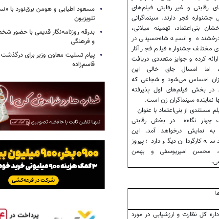
 رقابتی و غیر رقابتی فیلم‌های
مسعود اطیابی و هومن برق‌نورد با «ن
 جشنواره فجر دارند. سینماگرانی
تلویزیون
ان بنی‌اعتماد، تهمینه میلانی،
بدرقه روزنامه‌نگار قدیمی با حضور ش
درخشنده و انسیه شاه‌حسینی در
و فرهنگی
ی مختلف جشنواره فیلم فجر آثار
پیام تسلیت معاون وزیر برای درگذشت ا
ارائه کرده و جوایز متعددی دریافت
قاسم‌زاده
ند، اما امسال جای خالی این
زان احساس می‌شود و شجاعی که
در بخش فیلم‌های اول پذیرفته
ا نماینده سینماگران زن است.
لم مستندی از بنی‌اعتماد با عنوان
ک چهار نگاه» در بخش رقابتی
به نمایش درخواهد آمد. این
سه کارگردان دیگر دارد؛ پیروز
ی، محسن امیریوسفی و بهمن
ی.
ا
اره کل نظارت و ارزشیابی در مورد