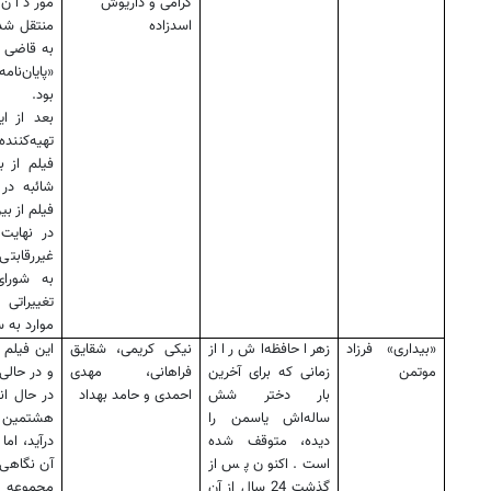
گرامی و داریوش
مورد آن 
اسدزاده
منتقل شد
به قاضی ر
«پایان‌ن
بود.
بعد از ا
تهیه‌کنند
فیلم از 
شائبه در 
فیلم از بی
در نهایت
غیررقابتی
به شورای
تغییراتی
موارد به 
«بیداری» فرزاد
زهرا حافظه‌اش را از
نیکی کریمی، شقایق
موتمن
زمانی که برای آخرین
فراهانی، مهدی
بار دختر شش
احمدی و حامد بهداد
در حال ا
ساله‌اش یاسمن را
هشتمین 
دیده، متوقف شده
درآید، ام
است. اکنون پس از
آن نگاهی 
گذشت 24 سال از آن
مجموعه ت