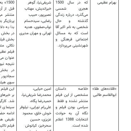
بهرام عظیمی
که در سال 1500
شریفی‌نیا، گوهر
1500
هجری شمسی
خیراندیش، مهتاب
قبل از آن
می‌گذرد، درباره زندگی
نصیرپور، حبیب
منتشر می
گذشته و حال
رضایی، سیدحسام
پربازیگر ب
شخصی به نام اکبر آقا
نواب‌صفوی، هدیه
بنا به دل
است که به مسائل
تهرانی و مهران مدیری
در بخش مس
اجتماعی فرهنگی و
بخش فیلم
شهرنشینی می‌پردازد.
نکاتی مت
فیلم عظی
عنوان می‌
نتیجه نبو
در بخش ب
سجادپور ک
سوی هیئت
«قلاده‌‌های طلا»
خلاصه داستان
امین حیایی،
این فیلم 
ابوالقاسم طالبی
مشخصی از این فیلم
محمدرضا شریفی‌نیا،
بر خبرهای
منتشر نشده و فقط
حمیدرضا پگاه،
شد. کارگر
سیاسی بودن فیلم و
علی‌رام نورایی، نیلوفر
سینمای ا
نگاه آن به حوادث
خوش خلق، محمود
ادامه حضو
انتخابات 1388 اعلام
عزیزی، حسین
نقیض همر
شده است.
سحرخیز، کیانوش
فیلم تاکید