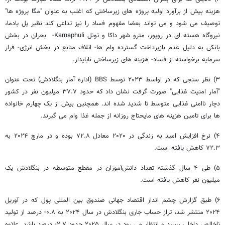
هزینه بیش از برآورد اولیه پروژه های زیرساختی که اغلب به عنوان "مگا پروژه ها"
توصیف می شود و می تواند بعضا مفهوم فساد را نیز تداعی کند نظیر پل پادما،
نیروگاه هسته ای در روپور، مترو شهر داکا و تونل Karnaphuli- بحران در بخش
بانکی به دلیل عدم بازپرداخت گسترده وام ها- اتلاف منابع در بخش انرژی- فرار
سرمایه برخواسته از فساد- هزینه های زیرساختی ناپایدار.
۳) نظر سنجی که در اواسط ۲۰۲۳ توسط BBS (اداره آمار بنگلادش) تحت عنوان
"آمار امنیت غذایی" صورت گرفت نشان داد که حدود ۳۷.۷ میلیون نفر در کشور
دچار ناامنی غذایی متوسط ​​تا شدید شده اند. همچنین بیش از یک چهارم خانواده
ها برای تامین هزینه های مایحتاج روزانه از جمله غذا وام می گیرند.
۴) نرخ افزایش امید به زندگی در ۲۰۲۰ معادل ۷۲.۸ بوده و در مارچ ۲۰۲۴ به
۷۲.۳ کاهش یافته است.
۵) طی ۴ سال گذشته تعداد دانش‌آموزان در مقطع متوسطه در بنگلادش یک
میلیون نفر کاهش یافته است.
۶) طبق گزارش چشم انداز اقتصاد جهانی صندوق بین المللی پول که در آوریل
۲۰۲۴ منتشر شد، تراز حساب جاری بنگلادش در سال ۲۰۲۴ به ۰.۸- درصد از تولید
ناخالص داخلی رسید و انتظار می رود در سال ۲۰۲۵ حدود ۲.۷- درصد باشد. علاوه