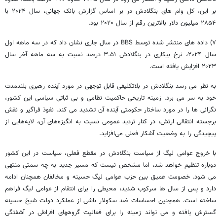
بر این، کل وام های بنگلادش در بر اساس گزارش بانک جهانی، سال ۲۰۲۴ با
۲۸۵۴ میلیون دلار بالاترین رقم از سال ۲۰۲۰ بود.
۷) داده های منتشر شده توسط BBS در سال جاری نشان داد که در سه ماهه اول
سال ۲۰۲۴، نرخ بیکاری در بنگلادش ۳.۵۱ درصد نسبت به سه ماهه آخر سال
۲۰۲۳ افزایش یافته است.
به نظر می رسد بنگلادش در بلاتکلیفی قابل توجهی در مورد آینده رهبری بلندمدت
خود به سر می برد. زمینه تاریخی حاکمیت نظامی و بی ثباتی سیاسی این کشور،
نگرانی ها را در مورد ساختار حکومتی آینده آن تشدید می کند. نفوذ فراگیر و نقش
برجسته انتقالی ارتش، در کنار تردید عمومی نسبت به انگیزه‌های آن، لایه‌هایی از
پیچیدگی را به وضعیت آشکار فعلی می‌افزاید.
با خروج عوامی لیگ از سیاست بنگلادش در مقطع فعلی، سیاست در این کشور
دوباره تنظیم خواهد شد، اما مشخص نیست که مسیر جدید به چه سمتی منتهی
می شود. خصومت عمیق بین حزب عوامی لیگ حسینه و مخالفان همچنان ادامه
دارد و پس از سال ها سرکوب شدید، محیطی را برای انتقام از عوامی لیگ فراهم
ساخته است. همچنین احساسات ضد سکولار ناشی از عملکرد دولت شیخ حسینه
گسترش یافته و می تواند زمینه را برای فعالیت گروههای افراطی در آشفتگی