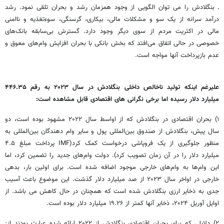
ـ بنگلادش را می توان الگویی از وجود همزمان رشد و بحران تلقی نمود. رشد
درآمد سرانه از یک سو و مشکلات مالی، بیکاری، گرسنگی، سوءتغذیه و ناامنی
مالی در اکثریت مردم از سوی دیگر وجود دارد. گسترش بی‌سابقه بانک‌های
خصوصی در حالی اتفاق می‌افتد که بخش بانکی با بحران افزایش وام‌های معوق و
عدم بازپرداخت آنها مواجه است.
علیرغم اینکه تولید ناخالص داخلی بنگلادش در سال ۲۰۲۳ به رقم ۴۴۶.۳۵
میلیارد دلار رسیده اما برخی نگرانی های اقتصادی قابل مشاهده است:
۱) بحران اقتصادی در بنگلادش که از اواسط سال ۲۰۲۲ مشهود بوده است، دو
سال پیش، بنگلادش از صندوق بین‌المللی پول و سایر وام‌ دهندگان بین‌المللی به
منظور جلوگیری از یک فروپاشی درخواست کمک کرد(IMF پرداخت مبلغ ۴.۵
میلیارد دلار را در آن زمان تصویب کرد). دولت وام‌های جدید را تضمین کرد، اما
این وام‌ها به وام‌های خارجی موجود اضافه شده است. برای اولین بار، بدهی
خارجی در اواخر سال ۲۰۲۳ از صد میلیارد دلار گذشت. این موضوع باعث آسیب
جدی به ذخایر ارزی بنگلادش شده است که همچنان در حال کاهش می باشد. از
اوایل آوریل ۲۰۲۴، ذخایر آنها کمتر از ۱۹.۲۶ میلیارد دلار بوده است.
۲) دلایلی که برای بحران اقتصادی بنگلادش از ۲۰۲۲ ارائه شده عبارت بودند از: