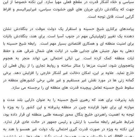
سیاسی و خلاء آشکار قدرت در مقطع فعلی مهیا سازد. این نکته خصوصا از این
جهت که بنگلادش دارای جریان های قوی خشونت سیاسی، غیرلیبرالیسم و ​​افراط
گرایی است، قابل توجه است.
پیامدهای برکناری شیخ حسینه و استقرار یک دولت موقت در بنگلادش نشان
دهنده یک تغییر ژئوپلیتیکی مهم در جنوب آسیا است. برای هند، بنگلادش باثبات
برای امنیت منطقه ای و همکاری اقتصادی بسیار مهم است. رابطه شیخ حسینه با
دهلی به مهار جنبش های جدایی طلب در ایالت های شمال شرقی هند و حفظ
ثبات منطقه کمک کرده است. بی ثباتی احتمالی می تواند منجر به هجوم
پناهجویان شود، امنیت مرزها را متاثر ساخته و روابط تجاری را از روال فعلی آن
خارج نماید. علاوه بر این، امکان دخالت غیر آشکار خارجی را افزایش دهد. برخی
گمانه زنی ها در مورد نقش غیر مستقیم و غیر علنی برخی کشورهای منطقه در
سقوط شیخ حسینه تعامل پیچیده قدرت های منطقه ای را برجسته می سازد.
باید پذیرفت برای هند که رهبری شیخ حسینه را به عنوان دارایی بلند مدت و
موازنه ای برای نفوذ فزاینده چین در منطقه پذیرفته و این کشور را به ویژه با
توجه به اهمیت راهبردی خلیج بنگال محور توسعه طلبی منطقه ای قرار داده بود،
شرایط علیرغم رابطه مناسب با ارتش و رئیس جمهور در حالت عادی قرار ندارد.
این نکته به ویژه در صورت قدرت گیری احتمالی یک دولت غیر همسو با هند به
رهبری BNP، که با پاکستان و چین همسوتر است، نگرانی های دهلی نو را تشدید