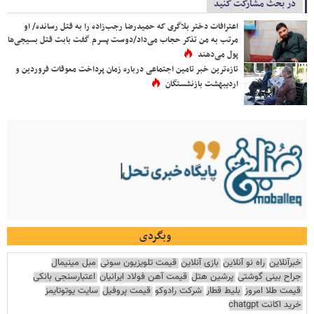
در بحث مشارکت کنید
اعترافات دختر بلاگری که حمیدرضا رجب‌زاده را به قتل رسانده/ او
مرتب به من تذکر حجاب می‌داد/دوست پسرم گفت بابت قتل بسیجی‌ها
پول می‌دهند
تازه‌ترین خبر تامین اجتماعی درباره زمان پرداخت معوقات فروردین و
اردیبهشت بازنشستگان
وبگردی
خبرآنلاین
راه نو آنلاین
بازی آنلاین
قیمت تلویزیون سونی
مبل مینیمال
جراح بینی گوشتی
پرشین هتل
قیمت آهن فولاد ایرانیان
اعتبارسنجی بانکی
قیمت طلا امروز
بلیط قطار
شرکت رادوکو
قیمت پروفیل
سایت یوتوتایمز
خرید اکانت chatgpt