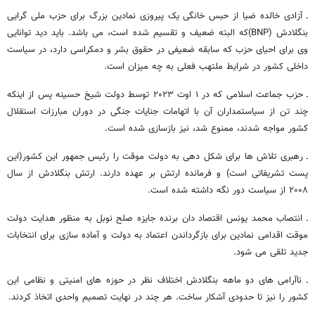
ـ آزادی خالده ضیا از حبس خانگی یک پیروزی نمادین بزرگ برای حزب ملی گرایی
بنگلادش (BNP)که البته ضعیف و تقسیم شده است، می باشد. باید دید توانایی
وی برای احیای حزب که سابقه ضعیفی در حقوق بشر و دمکراسی دارد، در سیاست
داخلی کشور در شرایط ملتهب فعلی به چه میزان است.
ـ حزب جماعت اسلامی که در ۱ اوت ۲۰۲۳ توسط دولت شیخ حسینه پس از اینکه
چند تن از سیاستمداران آن با اتهامات جنایات جنگی در دوران مبارزات استقلال
کشور مواجه شدند، ممنوع شد، نیز بازسازی شده است.
ـ رهبری تلاش ها برای شکل دهی به دولت موقت را رئیس جمهور این کشور(این
پست تشریفاتی است) و فرمانده ارتش بر عهده دارند. ارتش بنگلادش از سال
۲۰۰۸ از سیاست دور نگه داشته شده است.
ـ انتصاب محمد یونس اقتصاد دان برنده جایزه صلح نوبل به منظور هدایت دولت
موقت اقدامی نمادین برای بازگرداندن اعتماد به دولت و آماده سازی برای انتخابات
جدید تلقی می شود.
ـ ناآرامی های دو ماهه بنگلادش اختلاف نظر در حوزه های امنیتی و نظامی این
کشور را نیز تا حدودی آشکار ساخت. هر چند در نهایت تصمیم واحدی اتخاذ کردند.