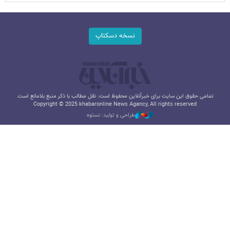
نسخه دسکتاپ
تمامی حقوق این سایت برای خبرآنلاین محفوظ است. نقل مطالب با ذکر منبع بلامانع است.
Copyright © 2025 khabaronline News Agancy, All rights reserved
طراحی و تولید: نستوه