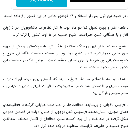
باتخفیف بخر
ـ در حدود نیم قرن پس از استقلال ۲۹ کودتای نظامی در این کشور رخ داده است.
ـ نقطه آغاز و پایان تحول کلا دو ماه بود. با آغاز تظاهرات دانشجویان در ۶ ژوئن
آغاز و با همگانی شدن اعتراضات، شیخ حسینه در ۵ اوت کشور را ترک کرد.
ـ شیخ حسینه دختر قهرمان جنگ استقلال بنگلادش علیه پاکستان و یکی از چهره
های حامی دموکراتیزه شدن کشور بود. وی از صحنه سیاست بنگلادش خارج و
شیوه حکمرانی وی شرایط را برای احیای موقعیت حزب عوامی لیگ در سیاست این
کشور بسیار دشوار ساخته است.
ـ هدف توسعه اقتصادی مد نظر شیخ حسینه که فرصتی برای مردم ایجاد نکرد و
موجب نابرابری اقتصادی شد کسب مشروعیت به قیمت قربانی کردن دمکراسی و
نظام سیاسی فراگیر بود.
ـ افزایش ناگهانی و بی‌سابقه مخالفت‌ها، از اعتراضات خیابانی گرفته تا فعالیت‌های
فضای مجازی، نشان‌دهنده فرسایش قابل توجهی از کنترل دولت بر گفتمان عمومی
شکل گرفته در مخالفت با آن بود. کشته شدن مخالفان از اقشار مختلف، مخالفان
شیخ حسینه را علیرغم گرایشات متفاوت در یک صف قرار داد.