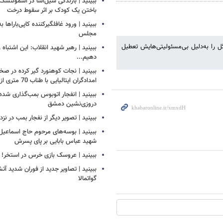
ببینید | بارندگی سیل‌آسا در اسمولنس
باختن یک کودک بر اثر سقوط درخت
ببینید | ورود غافلگیرکننده کاپی‌باراها 
مجلس
را به‌دلیل بی‌مسئولیتی‌هایش تعطیل
ببینید | رهبر شهید انقلاب: این اشتباه را
دهیم...
ببینید | نجات کوهنورد گیر کرده در ص
امدادگران ایتالیایی با طناب 70 متری از بالگرد
ببینید | انفجار اتوبوس بمب‌گذاری شده
دروزی‌نشین دمشق
ببینید | تصویر دیگر از نفجار بمب در ن
ببینید | بوسه‌های مرحوم حاج اسماعیل ب
شهید عباس بابایی بر پای پسرش
ببینید | عروسک بازی خرس در استخر!
ببینید | تصاویر جدید از فوران شدید آ
گواتمالا