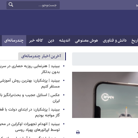
و
ریخ
دانش و فناوری
هوش مصنوعی
اندیشه
دین
کافه خبر
چندرسانه‌ای
آخرین اخبار چندرسانه‌ای
ببینید | هنرنمایی روزبه حصاری در سر
بدون بدلکار
ببینید | پزشکیان: بهترین روش آموزشی د
مستقر کنیم
عکس | استایل عجیب و بحث‌برانگیز باز
ایران
ببینید | پزشکیان: در ابتدای دولت با ق
گاز مواجه بودیم
ببینید | انهدام تجهیزات اوکراین در محو
توسط اپراتورهای پهپاد روسی