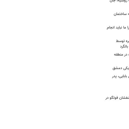
ک روسیه؛ جان
به ساختمان
 ما نباید انجام
خره توسط
 در منطقه
زدیکی دمشق
ابایی، پدر
تشفشان فوئگو در