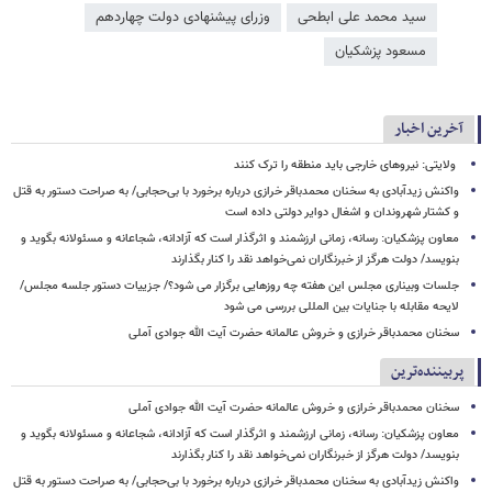
سید محمد علی ابطحی
وزرای پیشنهادی دولت چهاردهم
مسعود پزشکیان
آخرین اخبار
ولایتی: نیروهای خارجی باید منطقه را ترک کنند
واکنش زیدآبادی به سخنان محمدباقر خرازی درباره برخورد با بی‌حجابی/ به صراحت دستور به قتل
و کشتار شهروندان و اشغال دوایر دولتی داده است
معاون پزشکیان: رسانه، زمانی ارزشمند و اثرگذار است که آزادانه، شجاعانه و مسئولانه بگوید و
بنویسد/ دولت هرگز از خبرنگاران نمی‌خواهد نقد را کنار بگذارند
جلسات وبیناری مجلس این هفته چه روزهایی برگزار می شود؟/ جزییات دستور جلسه مجلس/
لایحه مقابله با جنایات بین المللی بررسی می شود
سخنان محمدباقر خرازی و خروش عالمانه حضرت آیت الله جوادی آملی
پربیننده‌ترین
سخنان محمدباقر خرازی و خروش عالمانه حضرت آیت الله جوادی آملی
معاون پزشکیان: رسانه، زمانی ارزشمند و اثرگذار است که آزادانه، شجاعانه و مسئولانه بگوید و
بنویسد/ دولت هرگز از خبرنگاران نمی‌خواهد نقد را کنار بگذارند
واکنش زیدآبادی به سخنان محمدباقر خرازی درباره برخورد با بی‌حجابی/ به صراحت دستور به قتل