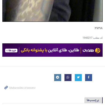
۲۷۲۱۸
کد مطلب
1943217
برچسب‌ها