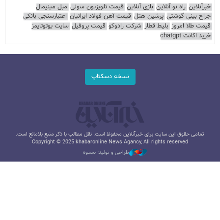
خبرآنلاین
راه نو آنلاین
بازی آنلاین
قیمت تلویزیون سونی
مبل مینیمال
جراح بینی گوشتی
پرشین هتل
قیمت آهن فولاد ایرانیان
اعتبارسنجی بانکی
قیمت طلا امروز
بلیط قطار
شرکت رادوکو
قیمت پروفیل
سایت یوتوتایمز
خرید اکانت chatgpt
نسخه دسکتاپ
تمامی حقوق این سایت برای خبرآنلاین محفوظ است. نقل مطالب با ذکر منبع بلامانع است.
Copyright © 2025 khabaronline News Agancy, All rights reserved
طراحی و تولید: نستوه