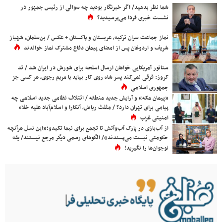
شما نظر بدهید/ اگر خبرنگار بودید چه سوالی از رئیس جمهور در
نشست خبری فردا می‌پرسیدید؟
نماز جماعت سران ترکیه، عربستان و پاکستان + عکس / بن‌سلمان، شهباز
شریف و اردوغان پس از امضای پیمان دفاع مشترک نماز خواندند
سناتور آمریکایی خواهان ارسال اسلحه برای شورش در ایران شد / تد
کروز: فرقی نمی‌کند پسر شاه روی کار بیاید یا مریم رجوی، هر کسی جز
جمهوری اسلامی
«پیمان مکه» و آرایش جدید منطقه / ائتلاف نظامی جدید اسلامی چه
پیامی برای تهران دارد؟ / مثلث ریاض، آنکارا و اسلام‌آباد علیه خلاء
امنیتی غرب
از آب‌بازی در پارک آب‌وآتش تا تجمع برای نیما تکیدو؛«این نسل هرآنچه
حکومتی نیست می‌پسندند»/ الگوهای رسمی دیگر مرجع نیستند/ یقه
نوجوان‌ها را نگیرید!