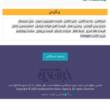
وبگردی
خبرآنلاین
راه نو آنلاین
بازی آنلاین
قیمت تلویزیون سونی
مبل مینیمال
جراح بینی گوشتی
پرشین هتل
قیمت آهن فولاد ایرانیان
اعتبارسنجی بانکی
قیمت طلا امروز
بلیط قطار
شرکت رادوکو
قیمت پروفیل
سایت یوتوتایمز
خرید اکانت chatgpt
نسخه دسکتاپ
تمامی حقوق این سایت برای خبرآنلاین محفوظ است. نقل مطالب با ذکر منبع بلامانع است.
Copyright © 2025 khabaronline News Agancy, All rights reserved
طراحی و تولید: نستوه