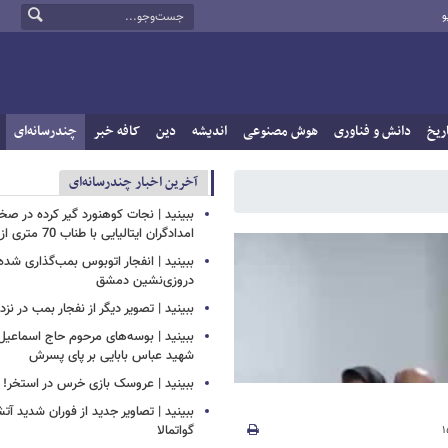
و
ریخ
دانش و فناوری
هوش مصنوعی
اندیشه
دین
کافه خبر
چندرسانه‌ای
آخرین اخبار چندرسانه‌ای
ببینید | نجات کوهنورد گیر کرده در ص
امدادگران ایتالیایی با طناب 70 متری از بالگرد
ببینید | انفجار اتوبوس بمب‌گذاری شده
دروزی‌نشین دمشق
ببینید | تصویر دیگر از نفجار بمب در ن
ببینید | بوسه‌های مرحوم حاج اسماعیل ب
شهید عباس بابایی بر پای پسرش
ببینید | عروسک بازی خرس در استخر!
ببینید | تصاویر جدید از فوران شدید آ
گواتمالا