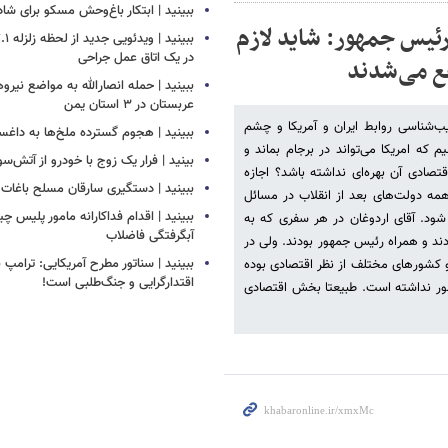
ببینید | ابتکار باغ‌وحش مسکو برای ش
ئیس جمهور: شاید لازم
در یک اتاق عمل جراحی
فع می‌شدند
ببینید | حمله انصارالله به مواضع نیرو
عربستان در ۳ استان یمن
ناسی روابط ایران و آمریکا و چشم
ببینید | هجوم گسترده ملخ‌ها به داغس
 که امریکا می‌تواند در برجام بماند و
بینید | فرار یک زوج با خودرو از آتش‌سو
تصادی آن بهره‌ای نداشته باشد؟ اجازه
ببینید | دستگیری سارقان مسلح باغات ا
همه دولت‌های بعد از انقلاب در مسائل
ببینید | اقدام فداکارانه مامور پلیس 
ود. آقای اردوغان در هر سفری که به
آبگرفتگی فاضلاب
۷-۸۰ نفرشان بخش خصوصی بودند و همراه رئیس جمهور بودند. ولی در
ببینید | سناتور مطرح آمریکایی: ترامپ 
و کشورهای مختلف از نظر اقتصادی بوده
اقتدارگرایی و جنگ‌طلبی است!
ور نداشته است. طبیعتا بخش اقتصادی