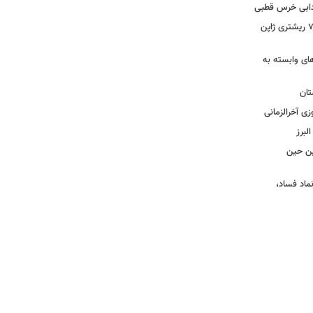
ادابی خرس قطبی
ببینید | ویدئویی جدید از لحظه زلزله ۷.۱ ریشتری ژاپن
های وابسته به
تان
زی آخرالزمانی
لبرز
چین حین
نماد فساد،