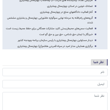
افزایش تعداد ازمایشگاه های شرکت آب وفاضلاب چهارمحال وبختیاری
تصادف خونین در استان چهارمحال وبختیاری
آغاز فعالیت دادگاههای صلح در چهارمحال وبختیاری
گروه‌های راه‌یافته به مرحله نهایی سوگواره عاشورایی چهارمحال و بختیاری مشخص
شدند
فعالیت سمن‌های محیط‌زیستی کلید مشارکت همگانی برای حفظ محیط زیست است
خبرنگار با ایمان حق شناس، حق بین و حق گو است
دیدار مسئولین چهارمحال وبختیاری با رئیس سازمان برنامه وبودجه کشور
برگزاری همایش مدار امید در سپاه قمربنی هاشم(ع) چهارمحال وبختیاری
نظر شما