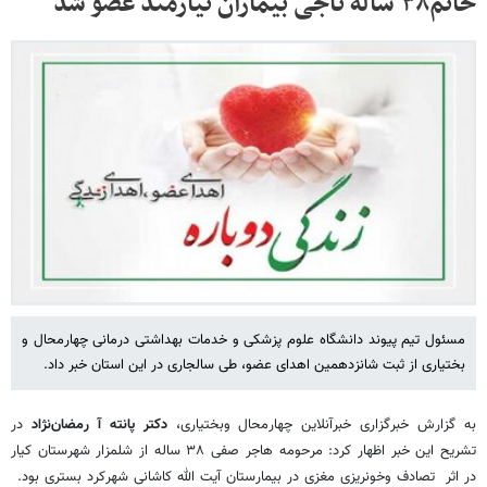
خانم۳۸ ساله ناجی بیماران نیازمند عضو شد
مسئول تیم پیوند دانشگاه علوم پزشکی و خدمات بهداشتی درمانی چهارمحال و
بختیاری از ثبت شانزدهمین اهدای عضو، طی سالجاری در این استان خبر داد.
به گزارش خبرگزاری خبرآنلاین چهارمحال وبختیاری،
دکتر پانته آ رمضان‌نژاد
در
تشریح این خبر اظهار کرد: مرحومه هاجر صفی ۳۸ ساله از شلمزار شهرستان کیار
در اثر تصادف وخونریزی مغزی در بیمارستان آیت الله کاشانی شهرکرد بستری بود.