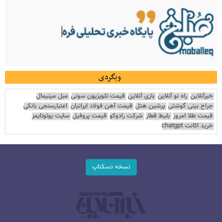
وبگردی
خبرآنلاین
راه نو آنلاین
بازی آنلاین
قیمت تلویزیون سونی
مبل مینیمال
جراح بینی گوشتی
پرشین هتل
قیمت آهن فولاد ایرانیان
اعتبارسنجی بانکی
قیمت طلا امروز
بلیط قطار
شرکت رادوکو
قیمت پروفیل
سایت یوتوتایمز
خرید اکانت chatgpt
نسخه دسکتاپ