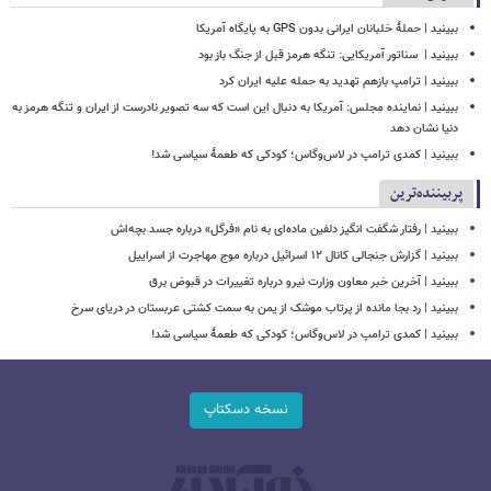
ببینید | حملۀ خلبانان ایرانی بدون GPS به پایگاه آمریکا
ببینید | ‏ سناتور آمریکایی: تنگه هرمز قبل از جنگ باز بود
ببینید | ترامپ بازهم تهدید به حمله علیه ایران کرد
ببینید | نماینده مجلس: آمریکا به دنبال این است که سه تصویر نادرست از ایران و تنگه هرمز به
دنیا نشان دهد
ببینید | کمدی ترامپ در لاس‌وگاس؛ کودکی که طعمۀ سیاسی شد!
پربیننده‌ترین
ببینید | رفتار شگفت انگیز دلفین ماده‌ای به نام «فرگل» درباره جسد بچه‌اش
ببینید | گزارش جنجالی کانال ۱۲ اسرائیل درباره موج مهاجرت از اسراییل
ببینید | آخرین خبر معاون وزارت نیرو درباره تغییرات در قبوض برق
ببینید | رد بجا مانده از پرتاب موشک از یمن به سمت کشتی‌ عربستان در دریای سرخ
ببینید | کمدی ترامپ در لاس‌وگاس؛ کودکی که طعمۀ سیاسی شد!
نسخه دسکتاپ