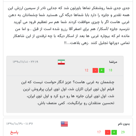
جدی جدی شما روشنفکر نماها باورتون شد که جدایی نادر از سیمین ارزش این
همه تقدیر و جایزه را دارد بابا شماها دیگه کی هستید شما چشمانتان به دهن
غربی هاست اگر با چیزی موافقت کردند شما هم سر تعظیم فرود می آورید
نترسید جایزه /آسکار/ هم برای اصغر آقا رزرو شده است از قبل ..و اما من
مانده ام که بیچاره غربی ها بعد از اسکار دیگه با چه ترفندی از این شاهکار
تمامی دورانها تجلیل کنند .زهی بلاهت...!!
مرتضا
۲۲:۱۹ - ۱۳۹۰/۱۱/۰۱
12
18
چشممان به غربی هاست؟ عزیز انگار حواست نیست که این
فیلم اول توی ایران اکران شد، اول توی ایران پرفروش ترین
شد، اول توی ایران جایزه ها رو درو کرد و اول توی ایران،
تحسین منتقدان رو برانگیخت. کمی منصف باش.
بدون نام
۱۱:۳۶ - ۱۳۹۰/۱۰/۳۰
پاسخ
17
29