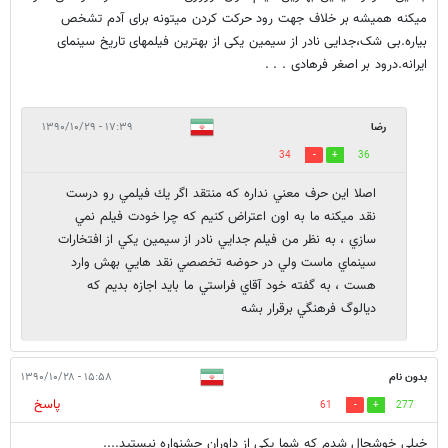
میکنه همیشه بر خلاف جهت رود حرکت کردن میتونه برای آدم تشخص
بیاره.بی شک،جدایی نادر از سیمین یکی از بهترین فیلمهای تاریخ سینمای
ایرانه.درود بر اصغر فرهادی . . .
رضا
۱۷:۳۹ - ۱۳۹۰/۱۰/۲۹
34
36
اصلا اين حرف معني نداره كه منتقد اگر يك فيلمي رو درست
نقد ميكنه ما به اون اعتراض كنيم كه چرا خودت فيلم نمي
سازي ، به نظر من فيلم جدايي نادر از سيمين يكي از افتخارات
سينماي ماست ولي در حوضه تخصصي نقد هايي بهش وارد
هست ، به گفته خود آقاي فراستي ما بايد اجازه بديم كه
ديالوگ فرهنگي برقرار بشه
بدون نام
۱۵:۵۸ - ۱۳۹۰/۱۰/۲۸
پاسخ
61
277
خیلی خوشحال شدم که شما یکی از داوران جشنواره نیستید....