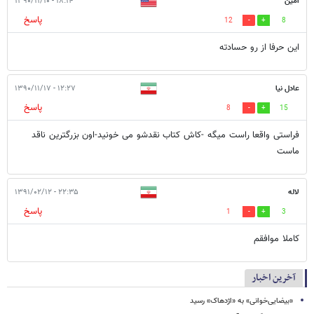
امین
۱۸:۱۴ - ۱۳۹۰/۱۱/۱۰
پاسخ
12
8
این حرفا از رو حسادته
عادل نیا
۱۲:۲۷ - ۱۳۹۰/۱۱/۱۷
پاسخ
8
15
فراستی واقعا راست میگه -کاش کتاب نقدشو می خونید-اون بزرگترین ناقد
ماست
لاله
۲۲:۳۵ - ۱۳۹۱/۰۲/۱۲
پاسخ
1
3
کاملا موافقم
آخرین اخبار
«بیضایی‌خوانی» به «اژدهاک» رسید