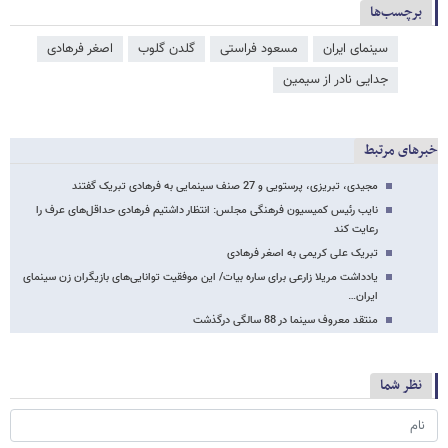
برچسب‌ها
سینمای ایران
مسعود فراستی
گلدن گلوب
اصغر فرهادی
جدایی نادر از سیمین
خبرهای مرتبط
مجیدی، تبریزی، پرستویی و 27 صنف سینمایی به فرهادی تبریک گفتند
نایب رئیس کمیسیون فرهنگی مجلس: انتظار داشتیم فرهادی حداقل‌های عرف را
رعایت کند
تبریک علی کریمی به اصغر فرهادی
یادداشت مریلا زارعی برای ساره بیات/ این موفقیت توانایی‌های بازیگران زن سینمای
ایران…
منتقد معروف سینما در 88 سالگی درگذشت
نظر شما