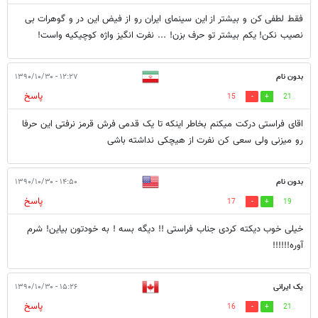
فقط لطفی کن و بیشتر از این سینمای ایران رو از فیض این در و گوهرات بی
نصیب نکن! یکم بیشتر تو حرف بزن! ... نفرت انگیز واژه کوچیکیه واست!
بدون نام
۱۲:۲۷ - ۱۳۹۰/۱۰/۳۰
پاسخ
15
21
اقای فراستی درکت میکنم بخاطر اینکه تا یک قدمی فرش قرمز نرفتی این حرفا
رو میزنی ولی سعی کن نفرت از هیچکی نداشته باشی
بدون نام
۱۴:۵۰ - ۱۳۹۰/۱۰/۳۰
پاسخ
17
19
خیلی خوب دیکته کردی جناب فراستی !! دیگه بسه ! به خودتون بیاین! شرم
آوره!!!!!!
یک ایرانی
۱۵:۲۶ - ۱۳۹۰/۱۰/۳۰
پاسخ
16
21