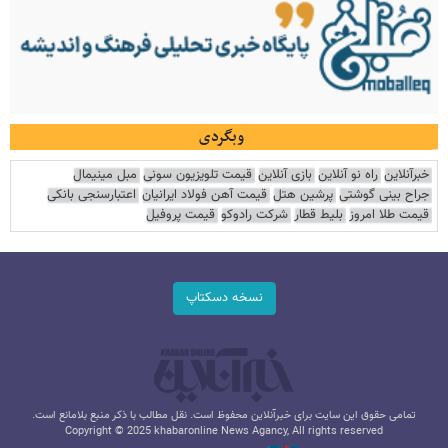
وبگردی
خبرآنلاین
راه نو آنلاین
بازی آنلاین
قیمت تلویزیون سونی
مبل مینیمال
جراح بینی گوشتی
پرشین هتل
قیمت آهن فولاد ایرانیان
اعتبارسنجی بانکی
قیمت طلا امروز
بلیط قطار
شرکت رادوکو
قیمت پروفیل
نسخه دسکتاپ
تمامی حقوق این سایت برای خبرآنلاین محفوظ است. نقل مطالب با ذکر منبع بلامانع است.
Copyright © 2025 khabaronline News Agancy, All rights reserved