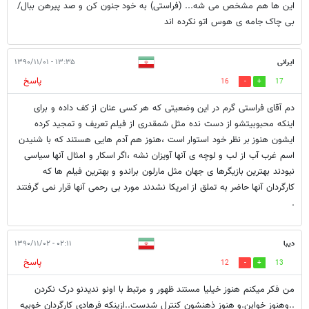
این ها هم مشخص می شه... (فراستی) به خود جنون کن و صد پیرهن ببال/
بی چاک جامه ی هوس اتو نکرده اند
ایرانی
۱۳:۳۵ - ۱۳۹۰/۱۱/۰۱
پاسخ
16
17
دم آقای فراستی گرم در این وضعیتی که هر کسی عنان از کف داده و برای
اینکه محبوبیتشو از دست نده مثل شمقدری از فیلم تعریف و تمجید کرده
ایشون هنوز بر نظر خود استوار است ،هنوز هم آدم هایی هستند که با شنیدن
اسم غرب آب از لب و لوچه ی آنها آویزان نشه ،اگر اسکار و امثال آنها سیاسی
نبودند بهترین بازیگرها ی جهان مثل مارلون براندو و بهترین فیلم ها که
کارگردان آنها حاضر به تملق از امریکا نشدند مورد بی رحمی آنها قرار نمی گرفتند
.
دیبا
۰۲:۱۱ - ۱۳۹۰/۱۱/۰۲
پاسخ
12
13
من فکر میکنم هنوز خیلیا مستند ظهور و مرتبط با اونو ندیدنو درک نکردن
..وهنوز خوابن.و هنوز ذهنشون کنترل شدست..ازینکه فرهادی کارگردان خوبیه