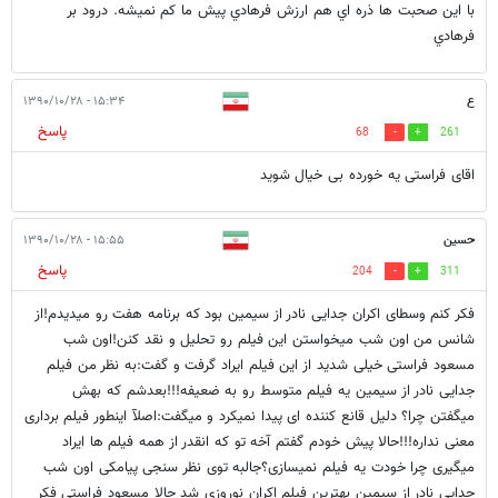
با اين صحبت ها ذره اي هم ارزش فرهادي پيش ما كم نميشه. درود بر
فرهادي
ع
۱۵:۳۴ - ۱۳۹۰/۱۰/۲۸
پاسخ
68
261
اقای فراستی یه خورده بی خیال شوید
حسین
۱۵:۵۵ - ۱۳۹۰/۱۰/۲۸
پاسخ
204
311
فکر کنم وسطای اکران جدایی نادر از سیمین بود که برنامه هفت رو میدیدم!از
شانس من اون شب میخواستن این فیلم رو تحلیل و نقد کنن!اون شب
مسعود فراستی خیلی شدید از این فیلم ایراد گرفت و گفت:به نظر من فیلم
جدایی نادر از سیمین یه فیلم متوسط رو به ضعیفه!!!بعدشم که بهش
میگفتن چرا؟ دلیل قانع کننده ای پیدا نمیکرد و میگفت:اصلآ اینطور فیلم برداری
معنی نداره!!!حالا پیش خودم گفتم آخه تو که انقدر از همه فیلم ها ایراد
میگیری چرا خودت یه فیلم نمیسازی؟جالبه توی نظر سنجی پیامکی اون شب
جدایی نادر از سیمین بهترین فیلم اکران نوروزی شد حالا مسعود فراستی فکر