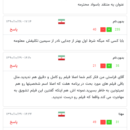
عنوان یه منتقد باسواد محترمه
بدون نام
۱۷:۱۴ - ۱۳۹۰/۱۰/۲۸
پاسخ
40
235
بابا کسی که میگه شرط اول بهتر از جدایی نادر از سیمین تکلیفش معلومه
بدون نام
۱۴:۲۰ - ۱۳۹۰/۱۰/۲۹
پاسخ
21
35
آقای فراستی من فکر کنم شما اصلا فیلم رو کامل و دقیق هم ندیدید.مثل
باقی فیلم های مورد بحث در برنامه هفت که اصلا اسم شخصیتها رو هم
نمیتونین به خاطر بسپرید.نمونه اش هم اینکه گفتین این فیلم تشویق به
مهاجرت می کند.واقعا که فیلم رو درست ندیدید.
مهتا
۱۴:۲۴ - ۱۳۹۰/۱۰/۲۹
پاسخ
49
31