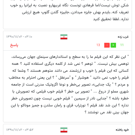
شکی توش نیست/اما فرهادی تونست نگاه غربیهارو نصبت به ایرانیا رو خوب
تعریف کنه..بایدم بهش جایزه میدادن..جاییزه گلدن گلوپ هیچ ارزشی
نداره..لطفا تحقیق کنید
غرب زده
۰۳:۱۰ - ۱۳۹۰/۱۱/۰۲
پاسخ
13
11
" این نظر که این فیلم ما را به سطح و استاندارهای سینمای جهان می‌رساند،
توهمی بیش نیست. " توهم ؟ نمی شد از کلمه دیگری استفاده کنید ؟ همه
کسانی که این فیلم را خوب و ارزشمند می دانند متوهم هستند ؟ وشما که
فیلم را خوب نمی دانید " هوشیار " و "سرعقل " ؟ این یعنی احترام به مخاطب
و مردم ؟ " یک جدایی»، تصویر بی‌خطر و نوعا اگزوتیک مدرنی است از جامعه
شهری مملو از دروغ ... " تصویر بی خطر ؟ فیلم خوب فیلمی که تصویرش با
خطره باشه ؟ "جدایی نادر از سیمین " فیلم خوبی نیست چون تصویرش خطر
نداره ؟ این شد نقد فیلم ؟ نورتراب فرای و رامان سلدن و جمیز موناکو با این
جهان بینی نقد می نوشتند ؟
خود باخته
۰۳:۵۲ - ۱۳۹۰/۱۱/۰۲