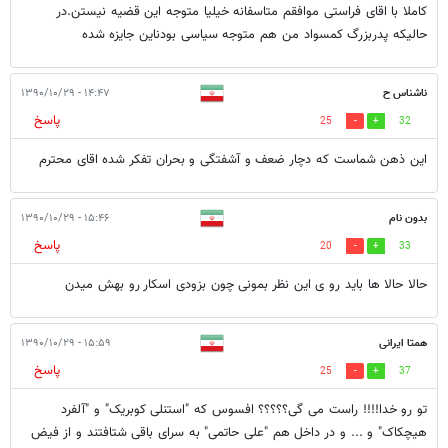
کاملا با اقای فراستی موافقم متاسفانه خیلیا متوجه این قضیه نیستن.در
حالیکه پدربزرگ کمسواد من هم متوجه سیاسی بودناین جایزه شده
ناشناس ح
۱۴:۴۷ - ۱۳۹۰/۱۰/۲۹
پاسخ
25
32
این ذهن شماست که دچار ضعف و آشفتگی و بحران تفکر شده اقای محترم
بدون نام
۱۵:۴۶ - ۱۳۹۰/۱۰/۲۹
پاسخ
20
33
حالا حالا ها باید رو ی این نظر بمونی چون بزودی اسکار رو بهش میدن
همتا ایرانی
۱۵:۵۹ - ۱۳۹۰/۱۰/۲۹
پاسخ
25
37
تو رو خدا!!!! راست می گی؟؟؟؟؟ افسوس که "استنلی کوبریک" و "آلفرد
هیچکاک" و ... و در داخل هم "علی حاتمی" به سرای باقی شتافتند و از فیض