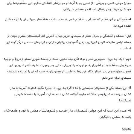
جوایز جهانی علمی و ورزشی - از همین رو به آن‌ها و جوایزشان اعتقادی ندارم. این جشنواره‌ها برای
خودشان خوبند و در راستای اهداف و مصالح ملی‌شان.
4- همچنان بر این نظرم که «جدایی...» فیلم خوبی نیست. علت موفقت‌های جهانی آن را نیز دو دلیل
عمده می‌دانم.
اول - ضعف و آشفتگی و بحران تفکر در سینمای امروز جهان، آخرین آثار فیلمسازان مطرح جهان از
جمله ترنس مالیک، لارس فون‌تریر، پدرو آلمودوار، برادران داردن و فیلم‌های سطحی دیگر گواه این
ادعاست.
دوم- «یک جدایی»، تصویر بی‌خطر و نوعا اگزوتیک مدرنی است از جامعه شهری مملو از دروغ و توجیه
دروغ برای حفظ خود؛ و تشویق به مهاجرت، با دوربینی ادایی و بی‌هویت اما به ظاهر امروزی. این
تصویر جهان سومی در راستای نگاه غربی‌ها به ماست از همین زاویه است که آن را نماینده شایسته
سینمای ایران نمی‌دانم.
5- این جمله یکی از مسئولان سینمایی را که «اگر «جدایی...»، جایزه نگیرد عداوت آمریکا با ما را
نشان می‌دهد»، نمی‌فهمم. حالا که جایزه گرفته، نشان عدم عداوت آمریکا با ماست؟ شوخی
نمی‌کنید؟
6- امیدم این است که این جوایز، فیلمسازان ما را نفریبد و فیلم‌هایشان مماس با خود و جامعه‌شان
باشد نه مماس با دیگران.
58246