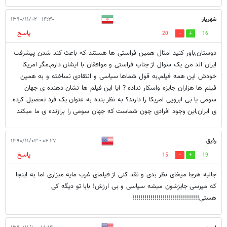
شهریار
۱۴:۳۰ - ۱۳۹۰/۱۱/۰۲
پاسخ
20
16
دوستان,باور کنید امثال همین فراستی ها هستند که باعث کند شدن پیشرفت
ایران اند من یک سوال از جناب فراستی و موافقان با ایشان دارم,مگر امریکا
خودش این همه فیلم,به قول شماها سیاسی و انتقادی نساخته و به همین
فیلم ها هزاران جایزه واسکار نداده ? ایا این فیلم ها نشان دهنده ی جهان
سومی یا بی ابرویی امریکا را دارند؟ به نظر بنده به عنوان یک فرد تحصیل کرده
ی ایران,این وجود افرادی چون شماست که جهان سومی را برازنده ی ما میکند
رفیق
۰۴:۲۷ - ۱۳۹۰/۱۱/۰۳
پاسخ
15
19
جالبه هرجا میخای نظر بدی و نقد کنی از فیلمای غرب مایه میزاری اما به اینجا
که میرسی جایزشون میشه سیاسی و بی ارزش! بابا تو دیگه کی
هستی!!!!!!!!!!!!!!!!!!!!!!!!!!!!!!!!!