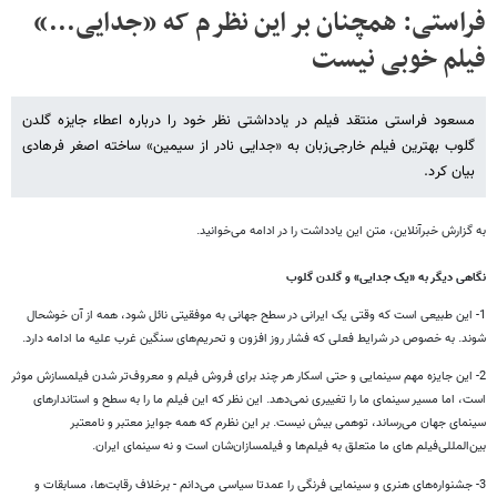
فراستی: همچنان بر این نظرم که «جدایی...»
فیلم خوبی نیست
مسعود فراستی منتقد فیلم در یادداشتی نظر خود را درباره اعطاء جایزه گلدن
گلوب بهترین فیلم خارجی‌زبان به «جدایی نادر از سیمین» ساخته اصغر فرهادی
بیان کرد.
به گزارش خبرآنلاین، متن این یادداشت را در ادامه می‌خوانید.
نگاهی دیگر به «یک جدایی» و گلدن گلوب
1- این طبیعی است که وقتی یک ایرانی در سطح جهانی به موفقیتی نائل شود، همه از آن خوشحال
شوند. به خصوص در شرایط فعلی که فشار روز افزون و تحریم‌های سنگین غرب علیه ما ادامه دارد.
2- این جایزه مهم سینمایی و حتی اسکار هر چند برای فروش فیلم و معروف‌تر شدن فیلمسازش موثر
است، اما مسیر سینمای ما را تغییری نمی‌دهد. این نظر که این فیلم ما را به سطح و استاندارهای
سینمای جهان می‌رساند، توهمی بیش نیست. بر این نظرم که همه جوایز معتبر و نامعتبر
بین‌المللی‌فیلم های ما متعلق به فیلم‌ها و فیلمسازان‌شان است و نه سینمای ایران.
3- جشنواره‌های هنری و سینمایی فرنگی را عمدتا سیاسی می‌دانم - برخلاف رقابت‌ها، مسابقات و