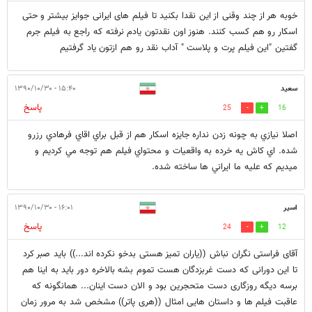
خوبه هر از چند وقنی از این نقدا بکنید تا فیلم های ایرانی جوایز بیشتر و حتی
اسکار رو هم کسب کنند. هنوز اون نقدتون یادم نرفته که راجع به فیلم جرم
گفتین "این فیلم پرت و پلاست " آداب نقد رو هم ازتون یاد گرفتیم
سعيد
۱۵:۴۰ - ۱۳۹۰/۱۰/۳۰
پاسخ
25
16
اصلا نيازي به چونه زدن نداره جايزه اسكار هم از قبل براي اقاي فرهادي رزرو
شده. اي كاش يه خرده به واقعيات و محتواي فيلم هم توجه مي كرديم و
ميديم كه عليه ما ايراني ها ساخته شده.
اسیر
۱۶:۰۱ - ۱۳۹۰/۱۰/۳۰
پاسخ
24
12
آقای فراستی نگران نباش ((یاران تمیز هستی بدخو نکرده اند...)) باید صبر کرد
تا این دورانی که دست غربزدگان هست تموم بشه بالاخره دور باید به اینا هم
برسه دیگه روزگاری دست متحجرین بود و الان دست اینان... همانگونه که
عاقبت فیلم ها و داستان هایی امثال ((هری پاتر)) مشخص شد به مرور زمان