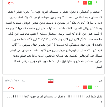
پاسخ
12
9
" ضعف و آشفتگی و بحران تفکر در سینمای امروز جهان..." بحران تفکر ؟ تفکر
که بحران داره اصلا چی هست ؟ چه جوری میشه فهمید که یک تفکر بحران
داره یا نداره؟ "بحران تفکر" در بهترین و درست ترین معنی خودش میتونه اشاره
به اختلال روانی انسان داشته باشه ...منتها سوال این جاست که چرا تا این حد
از فیلم های این افراد که اسم بردید استقبال میشه ؟ یعنی مخاطب این فیلم
ها هم مانند کارگردانان این آثار دچار اختلال تفکرند ؟ این نگاه شما خدایی
ناکرده از روی خود شیفتگی که نیست ؟ " این تصویر جهان سومی .." آقای
فراستی ..22 سال از فروپاشی دیوار برلین می گذرد ..شما همچنان می توانید
سیگار غیر آمریکایی بکشید یک مساله شخصی است ..اما نقد فیلم بحث
دیگری است با فحش و افترا فرق داره..شما دارید کار حزبی میکنید نه نقد
فیلم.
علی
۱۱:۱۸ - ۱۳۹۰/۱۱/۰۲
پاسخ
10
10
تفکر شما کجا ا ا ا ا ا ا ا ا اا ا و تفکر در سینمای امروز جهان کجا ا ا ا ا ا ا . . .
!