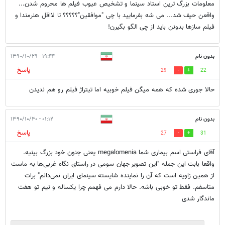
معلومات بزرگ ترین استاد سینما و تشخیص عیوب فیلم ها محروم شدن...
واقعن حیف شد... می شه بفرمایید با چی "موافقین"؟؟؟؟؟ تا لااقل هنرمندا و
فیلم سازها بدونن باید از چی الگو بگیرن!
بدون نام
۱۹:۴۴ - ۱۳۹۰/۱۰/۲۹
پاسخ
29
22
حالا جوری شده که همه میگن فیلم خوبیه اما تیتراژ فیلم رو هم ندیدن
بدون نام
۰۱:۱۲ - ۱۳۹۰/۱۰/۳۰
پاسخ
27
31
آقای فراستی اسم بیماری شما megalomenia یعنی جنون خود بزرگ بینیه.
واقعا بابت این جمله "این تصویر جهان سومی در راستای نگاه غربی‌ها به ماست
از همین زاویه است که آن را نماینده شایسته سینمای ایران نمی‌دانم" برات
متاسفم. فقط تو خوبی باشه. حالا دارم می فهمم چرا یکساله و نیم تو هفت
ماندگار شدی