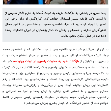
رضا نصری در واکنش به بازگشت ظریف به دولت گفت: به نظرم افکار عمومی از
بازگشت دکتر ظریف بسیار استقبال خواهد کرد. کناره‌گیری او برای برخی این
تصور را ا یجاد کرده بود که افراد شاخص، محبوب و متخصص در کشور مجال
نقش‌آفرینی ندارند و انسجام و وفاقی که دکتر پزشکیان در دوران انتخابات وعده
داده بود در عمل امکان تحقق ندارد.
به گزارش خبرگزاری خبرآنلاین، بالاخره پس از چند هفته‌ای که از استعفای محمد
جواد ظریف می‌گذشت، او ظهر دیروز و بعد از حضور در دیدار اعضای هیات دولت
با رهبری، در توئیتی از
بازگشت خود به معاونت راهبری در دولت چهاردهم
خبر داد
و نوشت: «بنده و همکارانم در شورای راهبری و کمیته‌ها افتخار داریم که نزدیک
به ۷۰ درصد وزرا و معاونین رئیس جمهور و بسیاری از معاونین وزرا و سازمان‌ها
نتیجه پیشنهادهای کارشناسی این روند شفاف و مشارکت‌پذیر بود. انشاءالله با رفع
کاستی‌ها این روش نهادینه گردد. ‏پس از پیگیری‌ها و رایزنی‌های مدبرانه ریاست
محترم جمهوری و با دستور کتبی ایشان، با توکل بخدا و امید به همراهی و
راهنمایی مردم بزرگوار، انجام وظیفه در معاونت راهبردی رئیس جمهور را ادامه
خواهم داد. ‏از حضور دیرهنگام در دیدار رهبری پوزش می‌خواهم.»