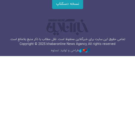
نسخه دسکتاپ
تمامی حقوق این سایت برای خبرآنلاین محفوظ است. نقل مطالب با ذکر منبع بلامانع است.
Copyright © 2025 khabaronline News Agancy, All rights reserved
طراحی و تولید: نستوه