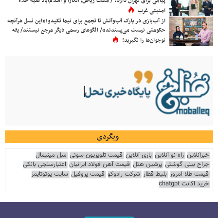
پیامی برای تهران دارد؟ / مثلث ریاض، آنکارا و اسلام‌آباد علیه خلاء
امنیتی غرب
از آب‌بازی در پارک آب‌وآتش تا تجمع برای نیما تکیدو؛«این نسل هرآنچه
حکومتی نیست می‌پسندند»/ الگوهای رسمی دیگر مرجع نیستند/ یقه
نوجوان‌ها را نگیرید!
وبگردی
خبرآنلاین
راه نو آنلاین
بازی آنلاین
قیمت تلویزیون سونی
مبل مینیمال
جراح بینی گوشتی
پرشین هتل
قیمت آهن فولاد ایرانیان
اعتبارسنجی بانکی
قیمت طلا امروز
بلیط قطار
شرکت رادوکو
قیمت پروفیل
سایت یوتوتایمز
خرید اکانت chatgpt