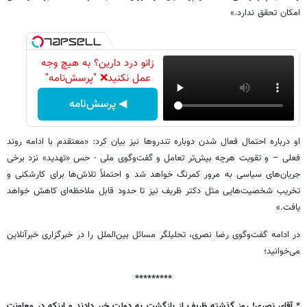
امکان تحقق ندارد.»
زانو درد دارین؟ به هیچ وجه
عمل نکنید❌ "پرسش‌نامه"
◀ پرسش‌نامه
او درباره احتمال فعال شدن دوباره تندروها نیز بیان کرد: «معتقدم با ادامه روند
فعلی – و تقویت هرچه بیش‌تر تعامل و گفت‌وگوی ملی - حس «تهدید» نزد برخی
جریان‌های سیاسی به مرور کمرنگ خواهد شد و احتملاً تلاش‌ها برای کارشکنی و
تخریب شخصیت‌هایی مثل دکتر ظریف نیز تا حدود قابل ملاحظه‌ای کاهش خواهد
یافت.»
در ادامه گفت‌وگوی رضا نصری، تحلیلگر مسائل بین‌الملل را در خبرگزاری خبرآنلاین
می‌خوانید؛
*********
* آقای نصری! روز گذشته ظریف از بازگشت به دولت خبر دادند و اینکه در معاونت