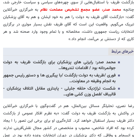
بازگشت ظریف با استقبال‌هایی از سوی چهره‌های سیاسی و سیاست خارجی شد،
چنانچه
محمد صدر، عضو مجمع تشخیص مصلحت نظام
به خبرگزاری خبرآنلاین
گفت: «بازگشت آقای ظریف به دولت را هم به خود ایشان و هم به آقای پزشکیان
تبریک می‌گویم. واقعیت این است که آقای ظریف نقش بسیار موثری در برگزاری
انتخابات ریاست جمهوری داشت، مخلصانه و با تمام وجود وارد صحنه شد و هر
کاری که از دستش بر می‌آمد، انجام داد.»
خبرهای مرتبط
محمد صدر: رایزنی های پزشکیان برای بازگشت ظریف به دولت
جوانمردانه بود / اقدامات تندروها…
فوری /ظریف به دولت بازگشت /با پیگیری ها و دستور رئیس جمهور
به انجام وظیفه در معاونت…
شکست تراژدیک حلقه جلیلی - پایداری مقابل ائتلاف پزشکیان -
قالیباف /فصل وزن‌ کشی‌ های…
رضا نصری، تحلیلگر مسائل بین‌الملل، هم در گفت‌وگوی با خبرگزاری خبرآنلاین
در واکنش به بازگشت ظریف به دولت گفت: «به نظرم افکار عمومی از بازگشت
دکتر ظریف بسیار استقبال خواهد کرد. کناره‌گیری او برای برخی این تصور را ا یجاد
کرده بود که افراد شاخص، محبوب و متخصص در کشور مجال نقش‌آفرینی ندارند
و انسجام و وفاقی که دکتر پزشکیان در دوران انتخابات وعده داده بود در عمل