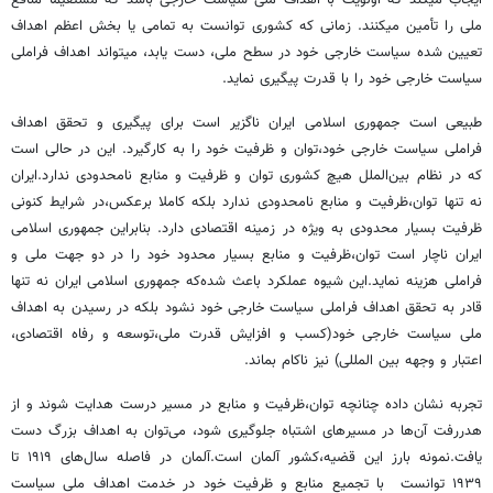
ایجاب میکند که اولویت با اهداف ملی سیاست خارجی باشد که مستقیما منافع
ملی را تأمین می­کنند. زمانی که کشوری توانست به تمامی یا بخش اعظم اهداف
تعیین شده سیاست خارجی خود در سطح ملی، دست یابد، می­تواند اهداف فراملی
سیاست خارجی خود را با قدرت پی­گیری نماید.
طبیعی است جمهوری اسلامی ایران ناگزیر است برای پیگیری و تحقق اهداف
فراملی سیاست خارجی خود،توان و ظرفیت خود را به کارگیرد. این در حالی است
که در نظام بین‌الملل هیچ کشوری توان و ظرفیت و منابع نامحدودی ندارد.ایران
نه تنها توان،ظرفیت و منابع نامحدودی ندارد بلکه کاملا برعکس،در شرایط کنونی
ظرفیت بسیار محدودی به ویژه در زمینه اقتصادی دارد. بنابراین جمهوری اسلامی
ایران ناچار است توان،ظرفیت و منابع بسیار محدود خود را در دو جهت ملی و
فراملی هزینه نماید.این شیوه عملکرد باعث شده‌که جمهوری اسلامی ایران نه تنها
قادر به تحقق اهداف فراملی سیاست خارجی خود نشود بلکه در رسیدن به اهداف
ملی سیاست خارجی خود(کسب و افزایش قدرت ملی،توسعه و رفاه اقتصادی،
اعتبار و وجهه بین المللی) نیز ناکام بماند.
تجربه نشان داده چنانچه توان،ظرفیت و منابع در مسیر درست هدایت شوند و از
هدررفت آن‌ها در مسیرهای اشتباه جلوگیری شود، می‌توان به اهداف بزرگ دست
یافت.نمونه بارز این قضیه،کشور آلمان است.آلمان در فاصله سال‌های ۱۹۱۹ تا
۱۹۳۹ توانست با تجمیع منابع و ظرفیت خود در خدمت اهداف ملی سیاست