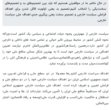
در حال حاضر ما در موقعیتی هستیم که باید بین تصمیم‌های بد و تصمیم‌های
سخت،یکی را انتخاب کنیم.تصمیم بد یعنی اولویت قائل شدن برای اهداف
فراملی سیاست خارجی و تصمیم سخت یعنی پیگیری جدی اهداف ملی سیاست
خارجی.
سیاست خارجی از مهم‌ترین وجوه حیات اجتماعی و سیاسی یک کشور است،چراکه
نحوه کنش کشور در محیط بیرونی تاثیر حیاتی بر تمامی جنبه ­های داخلی و خارجی
آن کشور دارد.درهمین راستا،هرکشوری در نظام‌بین‌الملل لاجرم نیازمند تعیین
اهدافی در سیاست خارجی خود است تا به بهترین شکل ممکن منافع ملی خود را
تأمین کند و نیازهای راهبردی،اقتصادی،سیاسی، نظامی،امنیتی و فرهنگی اش را در
کوتاه‌مدت،میان مدت و بلندمدت برآورده نماید.
اهداف سیاست خارجی کشورها معمولا در دو سطح ملی و فراملی تعیین می­
شوند.جمهوری اسلامی ایران نیز اهداف سیاست خارجی خود را در دو سطح ملی و
فراملی تعیین و تعریف کرده است. اهداف ملی سیاست خارجی جمهوری اسلامی
ایران که مستقیماً منافع ملی ایران را تأمین می‌کنند عبارت‌اند ‌از: بقا و امنیت ملی؛
استقلال و حاکمیت ملی؛کسب و افزایش قدرت ملی؛توسعه و رفاه اقتصادی؛ اعتبار
بین‌المللی.