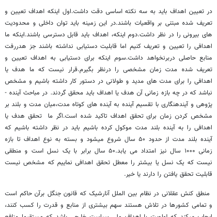
در تعیین اهداف باید به سه نکته اساسی دقت داشت.اول اینکه اهداف تعیین و
تعریف شده مبتنی بر واقعیات باشند.در این زمینه باید توان داخلی و محدودیت
های بیرونی را در نظر داشت.دوم اینکه، اهداف باید قابل دسترسی باشند.اینکه ما
اهدافی را تعیین و تعریف کنیم اما قابلیت دستیابی نداشته باشند جز هدررفت
منابع حاصلی دربرنخواهد داشت.سوم اینکه برای دستیابی به اهداف تعیین و
تعریف شده مدت زمان مشخصی را درنظر بگیرم.قرار نیست که ما هدف یا
اهدافی را برای مدت های مدید و طولانی در دستور کار داشته باشیم و مشخص
نباشد که در چه بازه زمانی آن هدف یا اهداف باید محقق گردند. در مباحث آینده ­
پژوهی و آینده­نگاری با تقسیم آینده به آینده ­های کوتاه مدت،میان مدت و بلند بر
مشخص کردن زمان برای تحقق اهداف تاکید شده است.اگر ما تحقق هدف یا
اهدافی را به آینده بلند مدت موکول کرده باشیم باید در نظر داشته باشیم که
آینده بلند مدت از حدود ۵۰ سال شروع میشود و بسته به نوع اهداف تا بازه
زمانی ۱۰۰۰ سال نیز امتداد می یابد.۵۰ سال برابر با یک نسل است و منطقی
نیست که یک نسل یا بیشتر را معطل تحقق اهدافی نماییم که مشخص نیست
قابلیت تحقق یافتن را دارند یا خیر.
منطق کنش عقلانی در نظام بین ­الملل آنارشیک که قانون جنگل برآن حاکم است
و تمامی کشورها در تلاش هستند سهم بیشتری از منابع و قدرت را کسب کنند،