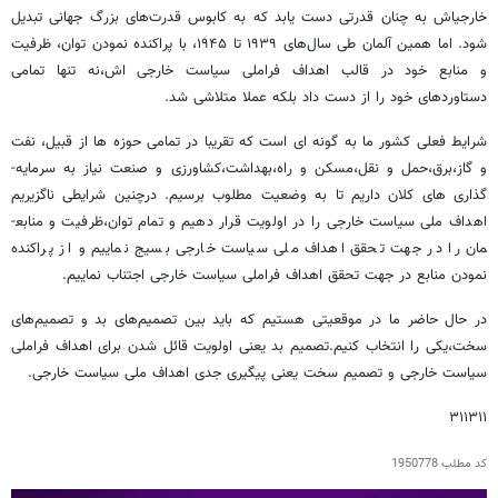
خارجی­اش به چنان قدرتی دست یابد که به کابوس قدرت‌های بزرگ جهانی تبدیل
شود. اما همین آلمان طی سال‌های ۱۹۳۹ تا ۱۹۴۵، با پراکنده نمودن توان، ظرفیت
و منابع خود در قالب اهداف فراملی سیاست خارجی اش،نه تنها تمامی
دستاوردهای خود را از دست داد بلکه عملا متلاشی شد.
شرایط فعلی کشور ما به گونه ­ای است که تقریبا در تمامی حوزه­ ها از قبیل، نفت
و گاز،برق،حمل و نقل،مسکن و راه،بهداشت،کشاورزی و صنعت نیاز به سرمایه­
گذاری های کلان داریم تا به وضعیت مطلوب برسیم. درچنین شرایطی ناگزیریم
اهداف ملی سیاست خارجی را در اولویت قرار دهیم و تمام توان،ظرفیت و منابع­
مان را در جهت تحقق اهداف ملی سیاست خارجی بسیج نماییم و از پراکنده
نمودن منابع در جهت تحقق اهداف فراملی سیاست خارجی اجتناب نماییم.
در حال حاضر ما در موقعیتی هستیم که باید بین تصمیم‌های بد و تصمیم‌های
سخت،یکی را انتخاب کنیم.تصمیم بد یعنی اولویت قائل شدن برای اهداف فراملی
سیاست خارجی و تصمیم سخت یعنی پیگیری جدی اهداف ملی سیاست خارجی.
۳۱۱۳۱۱
کد مطلب
1950778