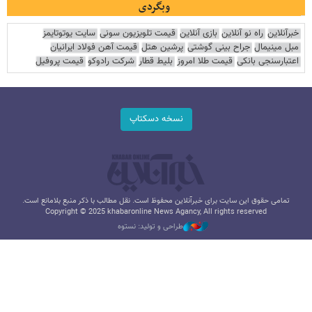
وبگردی
خبرآنلاین
راه نو آنلاین
بازی آنلاین
قیمت تلویزیون سونی
سایت یوتوتایمز
مبل مینیمال
جراح بینی گوشتی
پرشین هتل
قیمت آهن فولاد ایرانیان
اعتبارسنجی بانکی
قیمت طلا امروز
بلیط قطار
شرکت رادوکو
قیمت پروفیل
نسخه دسکتاپ
تمامی حقوق این سایت برای خبرآنلاین محفوظ است. نقل مطالب با ذکر منبع بلامانع است.
Copyright © 2025 khabaronline News Agancy, All rights reserved
طراحی و تولید: نستوه