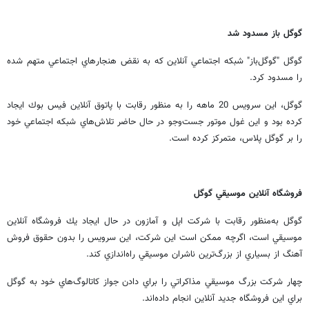
گوگل باز مسدود شد
گوگل "گوگل‌باز" شبكه اجتماعي آنلاين كه به نقض هنجارهاي اجتماعي متهم شده
را مسدود كرد.
گوگل، اين سرويس 20 ماهه را به منظور رقابت با پاتوق آنلاين فيس بوك ايجاد
كرده بود و اين غول موتور جست‌وجو در حال حاضر تلاش‌هاي شبكه اجتماعي خود
را بر گوگل پلاس، متمركز كرده است.
فروشگاه آنلاين موسيقي گوگل
گوگل به‌منظور رقابت با شركت اپل و آمازون در حال ايجاد يك فروشگاه آنلاين
موسيقي است، اگرچه ممكن است اين شركت، اين سرويس را بدون حقوق فروش
آهنگ از بسياري از بزرگ‌ترين ناشران موسيقي راه‌اندازي كند.
چهار شركت بزرگ موسيقي مذاكراتي را براي دادن جواز كاتالوگ‌هاي خود به گوگل
براي اين فروشگاه جديد آنلاين انجام داده‌اند.