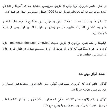
در حال حاضر كاربران بريتانيايي از طريق سرويسي مشابه كه در آمريكا راه‌اندازي
شده مي‌توانند به كتابخانه‌اي شامل تقريبا 1000 عنوان دسترسي پيدا خواهند كرد.
كاربران آندرويد به نصب برنامه كاربردي ويديويي براي تماشاي فيلم‌ها نياز دارند و
قادر به تماشاي اكثريت عناوين در هر زمان در طول 30 روز اول پس از خريد
خواهند بود.
فيلم‌ها را هم‌چنين مي‌توان از طريق سايت market.android.com/movies اجاره
كرد و در هر دستگاهي كه كاربر از طريق آن وارد سيستم شده، در طول دوره اجاره
در دسترس خواهد بود.
نقشه گوگل پولي شد
گوگل اعلام كرد كه كاربران لينك‌هاي گوگل مپز، بايد براي استفاده‌هاي بسيار از
اين سرويس هزينه بپردازند.
گوگل از يكم ژانويه سال 2012، زماني كه بيش از 25 هزار بازديد از نقشه گوگل
در روز صورت بگيرد، اين سرويس را پولي مي كند.