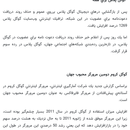
گوگل پلاس براي همه
پس از بازگشايي درهاي ديجيتال گوگل پلاس برروي عموم و حذف روند دريافت
دعوت‌نامه براي عضويت در اين شبكه، ترافيك اينترنتي وب‌سايت گوگل پلاس
1269 درصد افزايش يافت.
اما يك روز پس از اعلام خبر حذف روند دريافت دعوت نامه براي عضويت در گوگل
پلاس، در تازه‌ترين رده‌بندي شبكه‌هاي اجتماعي جهان، گوگل پلاس در رده سوم
قرار گرفت.
گوگل كروم دومين مرورگر محبوب جهان
براساس گزارش جديد يك شركت آمارگيري اينترنتي، مرورگر اينترنتي گوگل كروم در
آستانه‌ي پيش‌افتادن از مرورگر فايرفاكس به عنوان دومين مرورگر محبوب جهان
است.
افزايش ميزان استفاده از گوگل كروم در سال 2011 بسيار چشم‌گير بوده است،
زيرا اين مرورگر موفق شده از ژانويه 2011 تا به حال نزديك به هشت درصد سهم
خود را در بازارافزايش دهد كه اين يعني رشد 50 درصدي اين مرورگر در طول اين