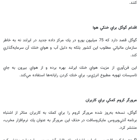
كنند.
اقدام گوگل براي خنكي هوا
گوگل قصد دارد كه 75 ميليون يورو در يك مركز داده جديد در ايرلند نه به خاطر
سازمان مالياتي مطلوب اين كشور بلكه به دليل آب و هواي خنك آن سرمايه‌گذاري
كند.
اين فن‌آوري از مزيت هواي خنك ايرلند بهره برده و از هواي بيرون به جاي
تاسيسات تهويه مطبوع انرژي‌بر، براي خنك كردن رايانه‌ها استفاده مي‌كند.
مرورگر كروم كمكي براي كاربران
گوگل، نسخه به‌روز شده مرورگر كروم را براي كمك به كاربران متاثر از اشتباه
برنامه آنتي‌ويروس مايكروسافت در حذف اين مرورگر به عنوان يك نرم‌افزار مخرب،
منتشر كرد.