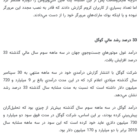
اگرچه مايكروسافت پس از اين اشتباه، يك فايل آنتي‌ويروس را دوباره منتشر كرد
اما تعداد بسياري از كاربران كروم گزارش دادند كه قادر به نصب مجدد اين مرورگر
نبوده و يا اينكه بوك مارك‌هاي مرورگر خود را از دست مي‌دادند.
33 درصد رشد مالي گوگل
درآمد غول موتورهاي جست‌وجوي جهان در سه ماهه سوم سال مالي گذشته 33
درصد افزايش يافت.
شرکت گوگل با انتشار گزارش درآمدي خود در سه ماهه منتهي به 30 سپتامبر
سال گذشته ميلادي اعلام کرد که در اين مدت درآمدي بالغ بر 9 ميليارد و 720
ميليون دلار داشته است که نسبت به مدت مشابه سال گذشته 33 درصد رشد
نشان مي‌دهد.
درآمد گوگل در سه ماهه سوم سال گذشته بيش‌تر از چيزي بود که تحليل‌گران
پيش‌بيني کرده بودند، بر اين اساس، شرکت گوگل در مدت فوق سود دو ميليارد و
730 ميليون دلاري عايد خود کرده است که اين سود در سه ماهه مشابه سال
2010 برابر با دو ميليارد و 170 ميليون دلار بود.