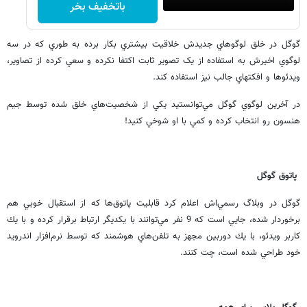
باتخفیف بخر
گوگل در خلق لوگوهاي جديدش خلاقيت بيشتري بكار برده به طوري كه در سه
لوگوي اخيرش به استفاده از يک تصوير ثابت اکتفا نکرده و سعي کرده از تصاوير،
ويدئو‌ها و افكتهاي جالب نيز استفاده کند.
در آخرين لوگوي گوگل مي‌توانستيد يکي از شخصيت‌هاي خلق شده توسط جيم
هنسون رو انتخاب كرده و كمي با او شوخي كنيد!
پاتوق گوگل
گوگل در وبلاگ رسمي‌اش اعلام كرد قابليت پاتوق‌ها كه از استقبال خوبي هم
برخوردار شده، جايي است كه 9 نفر مي‌توانند با يكديگر ارتباط برقرار كرده و با يك
كاربر ويدئو، با يك دوربين مجهز به تلفن‌هاي هوشمند كه توسط نرم‌افزار اندرويد
خود طراحي شده است، چت كنند.