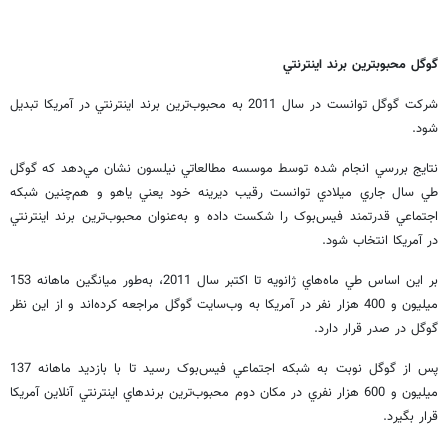
گوگل محبوبترين برند اينترنتي
شرکت گوگل توانست در سال 2011 به محبوب‌ترين برند اينترنتي در آمريکا تبديل
شود.
نتايج بررسي انجام شده توسط موسسه مطالعاتي نيلسون نشان مي‌دهد که گوگل
طي سال جاري ميلادي توانست رقيب ديرينه خود يعني ياهو و هم‌چنين شبکه
اجتماعي قدرتمند فيس‌بوک را شکست داده و به‌عنوان محبوب‌ترين برند اينترنتي
در آمريکا انتخاب شود.
بر اين اساس طي ماه‌هاي ژانويه تا اکتبر سال 2011، به‌طور ميانگين ماهانه 153
ميليون و 400 هزار نفر در آمريکا به وب‌سايت گوگل مراجعه کرده‌اند و از اين نظر
گوگل در صدر قرار دارد.
پس از گوگل نوبت به شبکه اجتماعي فيس‌بوک رسيد تا با بازديد ماهانه 137
ميليون و 600 هزار نفري در مکان دوم محبوب‌ترين برندهاي اينترنتي آنلاين آمريکا
قرار بگيرد.