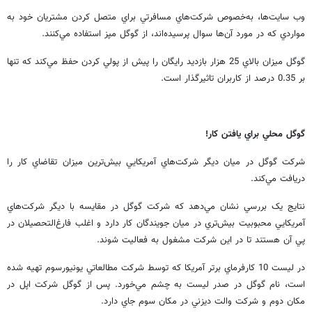
وب سايت‌ها، به‌خصوص شركت‌هاي مسافرتي براي متصل كردن مشتريان خود به
مواردي كه در مورد آن‌ها سوال پرسيده‌اند، از گوگل مپز استفاده مي‌كنند.
گوگل ميزان بالاي 25 هزار بازديد رايگان را پيش از پولي كردن حفظ مي‌كند كه تنها
بر 0.35 درصد از كاربران تاثيرگذار است.
گوگل محلي براي يافتن كار!
شرکت گوگل در ميان ديگر شرکت‌هاي آمريکايي بيش‌ترين ميزان تقاضاي کار را
دريافت مي‌کند.
نتايج يک بررسي نشان مي‌دهد که شرکت گوگل در مقايسه با ديگر شرکت‌هاي
آمريکايي محبوبيت بيش‌تري در ميان جويندگان کار دارد و اغلب فارغ‌التحصيلان در
پي آن هستند تا در اين شرکت مشغول به فعاليت شوند.
در ليست 10 کارفرماي برتر آمريکا که توسط شرکت مطالعاتي يونيورسوم تهيه شده
است، نام گوگل در صدر ليست به چشم مي‌خورد. پس از گوگل شرکت اپل در
مکان دوم و شرکت والت ديزني در مکان سوم جاي دارد.