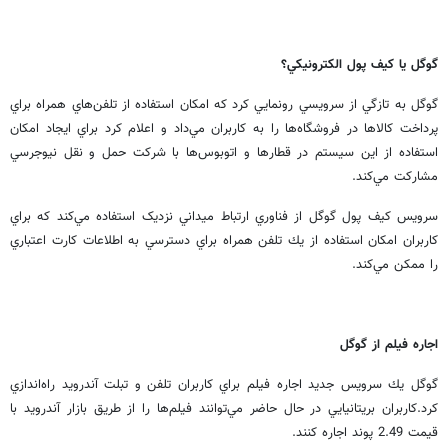
گوگل يا كيف پول الكترونيكي؟
گوگل به تازگي از سرويسي رونمايي كرد كه امكان استفاده از تلفن‌هاي همراه براي
پرداخت كالاها در فروشگاه‌ها را به كاربران مي‌داد و اعلام كرد براي ايجاد امكان
استفاده از اين سيستم در قطارها و اتوبوس‌ها با شركت حمل و نقل نيوجرسي
مشاركت مي‌كند.
سرويس كيف پول گوگل از فناوري ارتباط ميداني نزديک استفاده مي‌كند كه براي
كاربران امكان استفاده از يك تلفن همراه براي دسترسي به اطلاعات كارت اعتباري
را ممكن مي‌كند.
اجاره فيلم از گوگل
گوگل يك سرويس جديد اجاره فيلم براي كاربران تلفن و تبلت آندرويد راه‌اندازي
كرد.كاربران بريتانيايي در حال حاضر مي‌توانند فيلم‌ها را از طريق بازار آندرويد با
قيمت 2.49 پوند اجاره كنند.