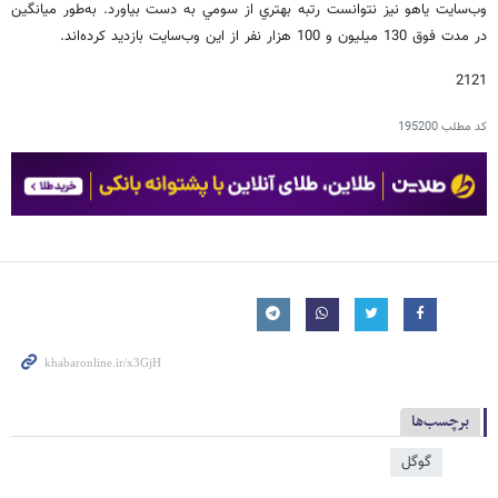
وب‌سايت ياهو نيز نتوانست رتبه بهتري از سومي به دست بياورد. به‌طور ميانگين
در مدت فوق 130 ميليون و 100 هزار نفر از اين وب‌سايت بازديد کرده‌اند.
2121
کد مطلب
195200
برچسب‌ها
گوگل