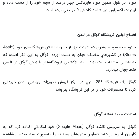
دوره؛ در طول همين دوره فاير‌فاكس چهار درصد از سهم خود را از دست داده و
اينترنت اكسپلورر نيز شاهد كاهش 9 درصدي بوده است.
افتتاح اولين فروشگاه گوگل در لندن
با توجه به سود سرشاري كه شركت اپل از به راه‌انداختن فروشگاه‌هاي خود (Apple
Stores) در كشور‌هاي مختلف جهان به دست آورده، گوگل به اين فكر افتاده كه
به اقدامي مشابه دست بزند و به باز‌گشايي فروشگاه‌هاي فيزيكي گوگل در اقصي
نقاط جهان بپردازد.
گوگل يك فروشگاه 285 متري در مركز فروش تجهيزات رايانه‌يي لندن خريداري
كرده تا محصولات خود را در اين فروشگاه بفروشد.
امكانات جديد نقشه گوگل
گوگل به سرويس نقشه گوگل (Google Maps) خود امكاناتي اضافه كرد كه به
كاربران اجازه مي‌دهد تصاوير مكان‌هاي مختلف را به‌صورت سه بعدي مشاهده