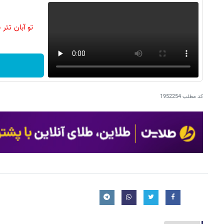
تو آبان تت
کد مطلب
1952254