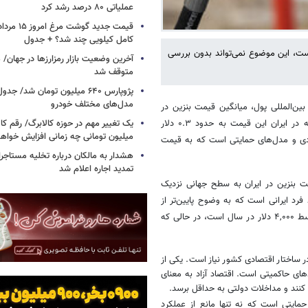
عملیاتی ۸۰ درصد رشد کرد
کامل کیلویی چند شد؟ + جدول
است، این موضوع نمی‌تواند بدون بررسی
متوقف شد
پژوپارس ۶۴۰ میلیون تومان شد/ ج
مدل‌های مختلف خودرو
۲۰۲۴ از بانک جهانی و صندوق بین‌المللی پول، میانگین قیمت بنزین در
یک تغییر مهم در حوزه کالابرگ/ رقم کا
کشورهای توسعه‌یافته به طور متوسط ۱.۵ دلار در هر لیتر است، در حالی که در ایران این قیمت به حدود ۰.۳ دلار
میلیون تومانی چه زمانی افزایش خواه
ادی و مدل‌های حمایتی است که به قیمت
هشدار به مالکان درباره تخلیه مستاجر
تمدید اجاره اعلام شد
مت بنزین در ایران به سطح جهانی نزدیک
فرد ایرانی است که به وضوح پایین‌تر از
استاندارد جهانی است. طبق آمارهای جهانی، درآمد سرانه در ایران به طور متوسط ۴,۰۰۰ دلار در سال است، در حالی که
 ساختار اقتصادی کشور نیاز است. یکی از
ای حاکمیتی است. اقتصاد آزاد به معنای
 کنند و مداخلات دولتی به حداقل برسد.
مایتی است که نه تنها مانع از عملکرد