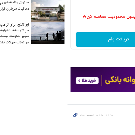
سازمان وظیفه عمومی 
معافیت سربازان فراری
ر بدون محدودیت معامله کن🔥
ابوالفتح: برای ترامپ
سر کار باشد یا عمامه/
تغییر حکومت نیست/ 
دریافت وام
در توقف حملات نقش