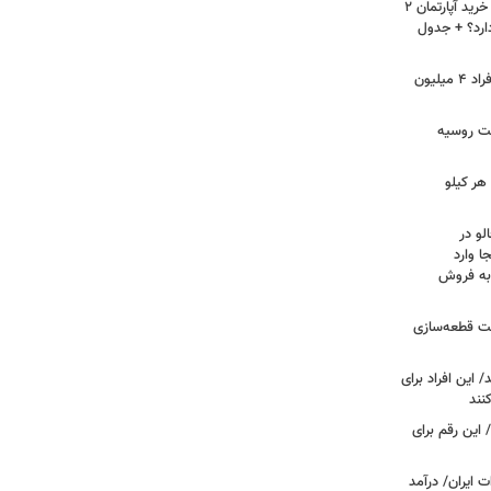
لیست قیمت خرید مسکن در نازی‌آباد/ خرید آپارتمان ۲
دارد؟ + جدول
سرپرستان خانوار بخوانند/ حساب این افراد ۴ میلیون
فت روسیه
هر کیلو
لو در
ا وارد
 به فروش
عت قطعه‌سازی
این افراد برای
 این رقم برای
 ایران/ درآمد