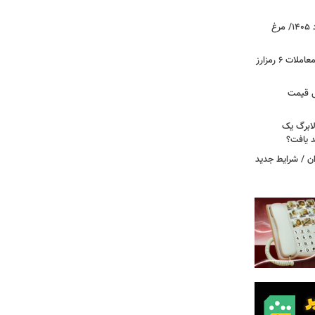
قیمت جدید گوشت مرغ امروز ۱۵ مرداد ۱۴۰۵/ مرغ
آخرین وضعیت بازار رمزارزها در جهان/ معاملات ۶ رمزارز
دول قیمت
لابرگ یک
د یافت؟
ان / شرایط جدید