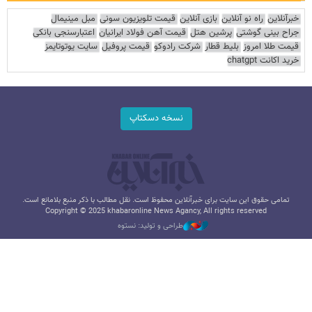
خبرآنلاین
راه نو آنلاین
بازی آنلاین
قیمت تلویزیون سونی
مبل مینیمال
جراح بینی گوشتی
پرشین هتل
قیمت آهن فولاد ایرانیان
اعتبارسنجی بانکی
قیمت طلا امروز
بلیط قطار
شرکت رادوکو
قیمت پروفیل
سایت یوتوتایمز
خرید اکانت chatgpt
نسخه دسکتاپ
تمامی حقوق این سایت برای خبرآنلاین محفوظ است. نقل مطالب با ذکر منبع بلامانع است.
Copyright © 2025 khabaronline News Agancy, All rights reserved
طراحی و تولید: نستوه