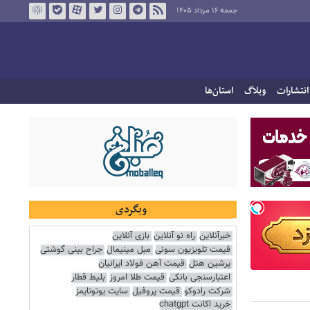
جمعه ۱۶ مرداد ۱۴۰۵
انتشارات
وبلاگ
استان‌ها
وبگردی
خبرآنلاین
راه نو آنلاین
بازی آنلاین
قیمت تلویزیون سونی
مبل مینیمال
جراح بینی گوشتی
پرشین هتل
قیمت آهن فولاد ایرانیان
اعتبارسنجی بانکی
قیمت طلا امروز
بلیط قطار
شرکت رادوکو
قیمت پروفیل
سایت یوتوتایمز
خرید اکانت chatgpt