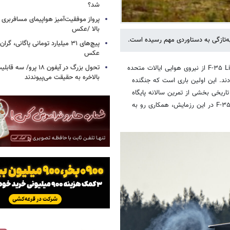
شد؟
پرواز موفقیت‌آمیز هواپیمای مسافربری چ
بالا /عکس
عکس
تحول بزرگ در آیفون ۱۸ پرو/
در یک اتفاق مهم و جذاب، دو فروند هواپیمای F-۳۵ Lightning II از نیروی هوایی ایالات متحده
بالاخره به حقیقت می‌پیوندند
 دادند. این اولین باری است که جنگنده
اریخی بخشی از تمرین سالانه پایگاه
جاده ای فنلاند بود که توسط نیروی هوایی این کشور سازماندهی شد. شرکت F-۳۵ در این رزمایش، همکاری رو به