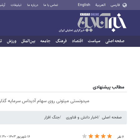
فارسی
العربية
English
تماس با ما
درباره ما
تبلیغات
آرشی
صفحه اصلی
سیاست
اقتصاد
فرهنگ
جامعه
بین‌الملل
ورزش
تا
مطالب پیشنهادی
میدونستی میتونی روی سهام آدیداس سرمایه گذا
صفحه اصلی
اخبار دانش و فناوری
جنگ افزار
۱۶ شهریور ۱۴۰۳ - ۱۷:۳۰
۶ نفر