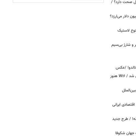
بین‌الملل صحت دارد؟ /
 زمان ایلان ماسک ۱۰۰ میلیون دلار می‌ارزد؟
نوع لاستیک
پیکر و شارژ بی‌سیم
ونالدو! /عکس
بوگاتی سفارشی با نام «دِستِریِر» معرفی شد / W۱۶ هنوز
اینترنت بین‌الملل
اقتصادی ایرانی
دید برای خودروهای ۲۰ ساله! / طرح جدید
 جهان شکوفا