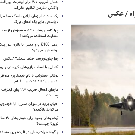
اعمال ضریب ۲.۷ برای اینترنت 
واکنش سازمان تنظیم مقررات
یک ساعت از
/ پاسخی برای یک ادعای بزرگ
چرا کامیون‌های کشنده همزمان از سه 
متفاوت استفاده می‌کنند؟
ردمی K100 پرو مکس با باتری غول‌
روانه بازار می‌شود
چرا جلوپنجره‌ها حذف شدند؟ /عکس
آشنایی با اسباب‌ بازی‌های کریستیانو ر
نفس می‌کشد /عکس و فیلم
ماجرای اعمال ضریب ۲.۷ برای 
چیست؟
احیای پراید در دوران مدرن؛ آیا خودروی 
می‌تواند بازگردد؟
آپشن‌های ج
تویوتا چیست؟
چگونه حیات‌وحش در آلوده‌ترین منطقه