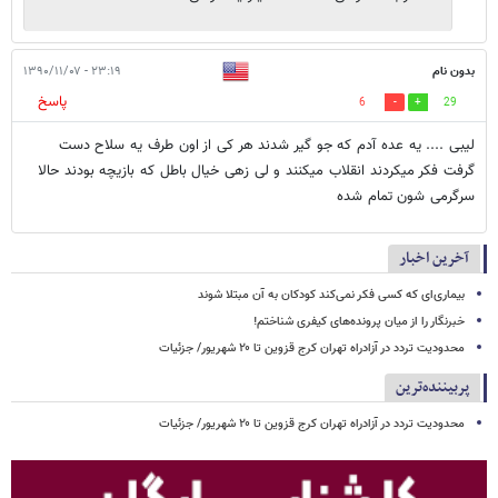
بدون نام
۲۳:۱۹ - ۱۳۹۰/۱۱/۰۷
پاسخ
6
29
لیبی .... یه عده آدم که جو گیر شدند هر کی از اون طرف یه سلاح دست
گرفت فکر میکردند انقلاب میکنند و لی زهی خیال باطل که بازیچه بودند حالا
سرگرمی شون تمام شده
آخرین اخبار
بیماری‌ای که کسی فکر نمی‌کند کودکان به آن مبتلا شوند
خبرنگار را از میان پرونده‌های کیفری شناختم!
محدودیت تردد در آزادراه تهران کرج قزوین تا ۲۰ شهریور/ جزئیات
پربیننده‌ترین
محدودیت تردد در آزادراه تهران کرج قزوین تا ۲۰ شهریور/ جزئیات