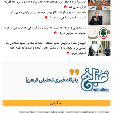
هستیم/ برجام برای ایران معجزه بود/ چون برجام به سود ایران بود آمریکا
از آن خارج شد
شما نظر بدهید/ اگر خبرنگار بودید چه سوالی از رئیس جمهور در
نشست خبری فردا می‌پرسیدید؟
راز دشمنی وزیرخارجه لبنان با ایران / یوسف رجی چه ارتباطی با حزب
نزدیک به اسرائیل دارد؟
«پیمان مکه» و آرایش جدید منطقه / ائتلاف نظامی جدید اسلامی چه
پیامی برای تهران دارد؟ / مثلث ریاض، آنکارا و اسلام‌آباد علیه خلاء
امنیتی غرب
وبگردی
خبرآنلاین
راه نو آنلاین
بازی آنلاین
قیمت تلویزیون سونی
مبل مینیمال