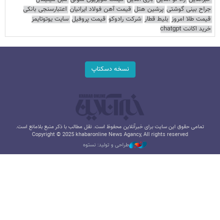
جراح بینی گوشتی
پرشین هتل
قیمت آهن فولاد ایرانیان
اعتبارسنجی بانکی
قیمت طلا امروز
بلیط قطار
شرکت رادوکو
قیمت پروفیل
سایت یوتوتایمز
خرید اکانت chatgpt
نسخه دسکتاپ
تمامی حقوق این سایت برای خبرآنلاین محفوظ است. نقل مطالب با ذکر منبع بلامانع است.
Copyright © 2025 khabaronline News Agancy, All rights reserved
طراحی و تولید: نستوه