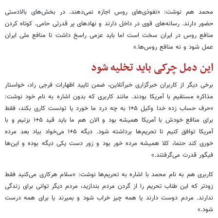
محمد هم نوشت: «نفوذی‌های روس اجازه نمی‌دهند. در بخش‌های بالادستی
حضور دارند. رسانه‌های قوی در داخل دارند و نهادهای پر قدرتی حامی. کوتاه کردن
منافع روس در ایران سخت است اما باید عزمی راسخ داشت تا منافع ملی ایران
عمل شود و نه منافع روس‌ها.»
این دمل چرکی باید تخلیه شود
برخی دیگر از کاربران خبرگزاری خبرآنلاین، ضمن تایید اظهارات فرجی راد، خواستار
مذاکره مستقیم با آمریکا بودند. مانند کاربری که بدون اشاره به نام خود نوشت:
«حرف حساب زده خدا وکیل ۵+۱ به چه درد ما خورد یا تونست کاری بکند، فقط
برای منافع خودش با آمریکا همیشه بود و الان هم ما باید قید ۵+۱ بزنیم و با
آمریکا توافق کنیم تا تحریم‌ها برداشته شود. دیگه ۵+۱ می‌خواد بیاد بعد مرده
خوری کند حتما، کلا همیشه مرده خور بود و زور دست یکی دیگه بوده و این‌ها
فیگور قدرت می‌گرفتند.»
کاربری هم به نام محمد با اشاره به تحریم‌ها نوشت: «سلام هرکاری می‌کنید فقط
زودتر که این طناب تحریم را از گردن مردم بندازید، مردم دیگر توانی برای زندگی
ندارند. مردم دوست دارند یا همه چیز خراب شود و بمیرند یا برای همه درست
شود.»