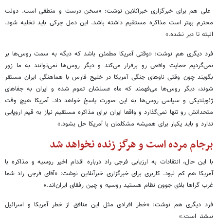
علی هم برای خبرگزاری خبرآنلاین نوشت: «سخن درست و منطقی است. دولت
محترم بهتر است مذاکره مستقیم داشته باشد. این دمل چرکی باید تخلیه شود.
البته تا دیر نشده.»
فرد دیگری هم نوشت: «وقتی آمریکا مطمئن باشد که دیگه به سمت روس‌ها بر
نمی‌گردیم حمایت واقعی رو برقرار می‌کند و دیگر روس‌ها نمی‌توانند به ما زور
بگویند چون وقتی ناوهای جنگی آمریکا در خلیج فارس با هماهنگی ایران مستقر
شوند، دیگر روس‌ها می‌فهمند که ماه عسلشان تموم شده و ایران به جفاهای
ژئوپلتیکی و سیاسی روس‌ها به این صورت پاسخ خواهد داد. آمریکا هیچ وقت
متحدانش رو تنها نمی‌گذارد و واقعا ایران برای مذاکره مستقیم نیاز به قیم اروپایی
ندارد و باید یکبار برای همیشه مشکلمان با آمریکا حل بشود.»
برجام مرده است و هرگز زنده نخواهد شد
با این حال، انتقادات به ارزیابی فرجی راد درباره اقدام اخیر روسیه و مذاکره با
آمریکا هم کم نبود. کاربری برای خبرگزاری خبرآنلاین نوشت: «آقای فرجی راد شما
غرب گراها بلای جوون نظام هستید روسیه و چین رفقای ایران‌اند.»
فرد دیگری هم نوشت: «خطر افرادی مثل این منافق از خطر آمریکا و اسرائیل
بیشتر است.»