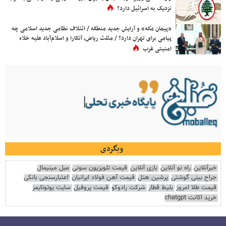
نزدیک به اسرائیل دارد؟
«پیمان مکه» و آرایش جدید منطقه / ائتلاف نظامی جدید اسلامی چه
پیامی برای تهران دارد؟ / مثلث ریاض، آنکارا و اسلام‌آباد علیه خلاء
امنیتی غرب
وبگردی
خبرآنلاین
راه نو آنلاین
بازی آنلاین
قیمت تلویزیون سونی
مبل مینیمال
جراح بینی گوشتی
پرشین هتل
قیمت آهن فولاد ایرانیان
اعتبارسنجی بانکی
قیمت طلا امروز
بلیط قطار
شرکت رادوکو
قیمت پروفیل
سایت یوتوتایمز
خرید اکانت chatgpt