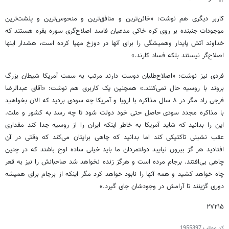
کاربر دیگری هم نوشت: «خائن‌ترین و منافق‌ترین و منحوس‌ترین و پلشت‌ترین
موجودات جنبنده بر روی کره خاکی مدعیان فاسد اصلاح‌گری سوره بقره هستند که
خداوند آتش پایدار وهمیشگی را برای آنها در دوزخ مهیا کرده است، هشدار اینها
اصلاح‌گر نیستند بلکه فساد کارند.»
فردی نیز نوشت: «اصلاح‌طلبان دوست دارند مرتب به سمت آمریکا شیطان بزرگ
بروند با روسیه حال نمی‌کنند.» همچنین یک کاربری هم نوشت: «آقای عبدالرضا
فرجی راد مگر در ۸ سال مذاکره با اروپا و آمریکا چه سودی بردید که الان بخواهید
با مذاکره مجدد سودی حاصل حتی خود دولت شود تا چه رسد به کشور و ملت.
این را بدانید که شاید آمریکا به خاطر اینکه ایران را از روسیه جدا کند مقداری
عقب نشینی تاکتیکی کند اما بدانید که چاهی برایتان می‌کند که وقتی در آن
افتادید هر گز بیرون نیایید دولتمردان ما باید خیلی ساده لوح باشند که در چنین
چاهی بی‌افتند. برجام مرده است و هرگز زنده نخواهد شد صاحبانش را نیز به قعر
چاه خواهد کشید و همه آنها را نابود خواهد کرد مگر اینکه از برجام برای همیشه
دوری گزینند تا آرامش در وجودشان جای گیرد.»
۲۷۲۱۵
کد مطلب
1955397