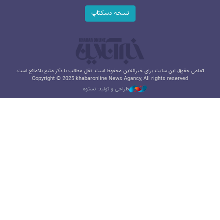
نسخه دسکتاپ
تمامی حقوق این سایت برای خبرآنلاین محفوظ است. نقل مطالب با ذکر منبع بلامانع است.
Copyright © 2025 khabaronline News Agancy, All rights reserved
طراحی و تولید: نستوه