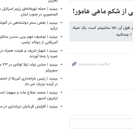
بحرین
ببینید | حمله توپخانه‌ای رژیم اسرائیل
المنصوری در جنوب لبنان
ببینید | بغض سحر دولتشاهی در آغو
ماهی هامور نام نوعی ماهی است که اندازه متوسط آن ۴۵ سانتیمتر و حداکثر طول آن ۱۵۰ سانتیمتر است. یک صیاد
ترکید
 چندثانیه
ببینید | توصیف مهم برنی سندرز سناتور 
آمریکایی از دونالد ترامپ
ببینید | شهباز شریف و هیئت همراه د
عمره را به‌جا آوردند
ببینید
سورپرایز
ببینید | رئیس خزانه‌داری آمریکا از احتما
در آینده نزدیک خبر داد
ببینید | محمد صلاح مات و مبهوت استق
ترابزون اسپور
ببینید | افزایش قربانیان تیراندازی در م