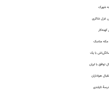
 به شهرک
ش غزل شاکری
کهنه‌کار
ر مکه مناسک
 | جشن تولد لیلا اوتادی در ۴۳ سالگی‌اش با یک
ل توافق با ایران
بال هواداران
درسۀ تایلندی