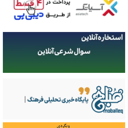
وبگردی