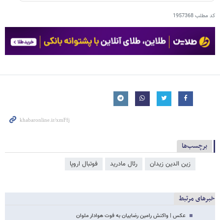
کد مطلب
1957368
برچسب‌ها
زین الدین زیدان
رئال مادرید
فوتبال اروپا
خبرهای مرتبط
عکس | واکنش رامین رضاییان به فوت هوادار ملوان