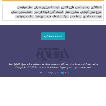
خبرآنلاین
راه نو آنلاین
بازی آنلاین
قیمت تلویزیون سونی
مبل مینیمال
جراح بینی گوشتی
پرشین هتل
قیمت آهن فولاد ایرانیان
اعتبارسنجی بانکی
قیمت طلا امروز
بلیط قطار
شرکت رادوکو
قیمت پروفیل
سایت یوتوتایمز
نسخه دسکتاپ
تمامی حقوق این سایت برای خبرآنلاین محفوظ است. نقل مطالب با ذکر منبع بلامانع است.
Copyright © 2025 khabaronline News Agancy, All rights reserved
طراحی و تولید: نستوه