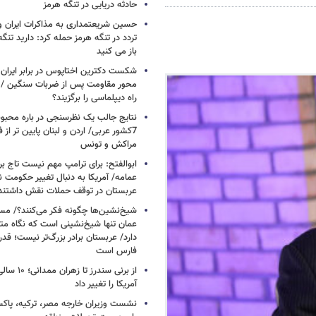
حادثه دریایی در تنگه هرمز
حسین شریعتمداری به مذاکرات ایران و
تردد در تنگه هرمز حمله کرد: دارید تنگه 
باز می کنید
شکست دکترین اختاپوس در برابر ایران / 
محور مقاومت پس از ضربات سنگین / چرا
راه دیپلماسی را برگزیند؟
نتایج جالب یک نظرسنجی در باره محبوب
7کشور عربی/ اردن و لبنان پایین تر از
مراکش و تونس
ابوالفتح: برای ترامپ مهم نیست تاج بر 
عمامه/ آمریکا به دنبال تغییر حکومت 
عربستان در توقف حملات نقش داشتند
شیخ‌نشین‌ها چگونه فکر می‌کنند؟/ م
عمان تنها شیخ‌نشینی است که نگاه متفا
دارد/ عربستان برادر بزرگ‌تر نیست؛ ق
فارس است
از برنی سندرز
آمریکا را تغییر داد
نشست وزیران خارجه مصر، ترکیه، پاکس