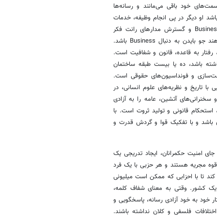
مت‌های خود باقی می‌مانند و رسانه‌ها
ند. وقتی فردی به مدت ۳۰ سال در وزارت باشد او دیگر در پی انجام وظیفه، خدمات
مدنی، رسالت ملی، حکمرانی کارآمد و امنیت ملی نیست. بلکه بیشتر به Business و گسترش مدارهای رانت فکر
می‌کند. درآمریکا، دو قوه مقنّنه و قضاییّه و رسانه‌های غیردولتی اجازه نمی‌دهند جو بایدن به دنبال Business باشد.
، رفتار به قاعده، قانون و شفافیت است.
اشته باشد، ده یا بیست طبقه ساختمان
لت‌سازی و فونداسیون‌های حقوقی است.
ا تاریخ و نظریه‌های علوم انسانی، در
 سخنرانی‌های آتشین، عامه را به آزادی
ستحکام قانونی و تولید ثروت است. با
ی باشد و با تفکیک قوا و گردش قدرت و
جای امنیت حکمرانان، ایجاد تدریجی یک
 قوه مجریه هستند و هر حزبی با یک فرد
کند تا با احزابی که ممکن است میلیونی
ت یک کشور. وقتی به معنای شفاف کلمه،
ر خود به خود آزادی رسانه، پاسخگویی و
اختلافات فلسفی و کلان نداشته باشند.