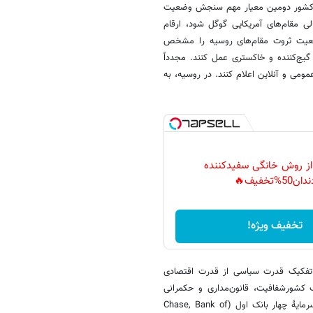
ک کشور دومین معیار مهم سنجش وضعیت
 مقام‌های آمریکایی گوگل شود، ارقام
عیت ثروت مقام‌های روسیه را مشخص
گیج‌کننده و خاکستری عمل کنند. مجدداً
می و آنلاین اعلام کنند. در روسیه، به
 از روش خانگی سفیدکننده
دان50%تخفیف🔥
تخفیف ویژه!
تفکیک قدرت سیاسی از قدرت اقتصادی
کشورشفافیت، قانون‌مداری و حکمرانی
مطلوب وجود دارد. در حال حاضر در آمریکا ۴۵۶۸ بانک وجود دارد. مجموع سرمایۀ چهار بانک اول (Chase, Bank of