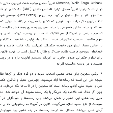
America, Wells Fargo, Citibank) تقریباً معادل بودجه هفت
در ایالت کالیفرنیا تقریباً 
۱۹۲ میلیون دلار درآمد دارد. آنهایی که کشور را مدیریت می‌کنند با آنهایی ک
هستند و درآمد بخش خصوصی با درآمد مجریان به هیچ وجه قابل مقایسه 
تصمیم سیاسی در آمریکا از هم تفکیک شده‌اند. در روسیه، ثروتمند شدن و 
سهم حاکمیت سیاسی، امکان‌پذیر نیست. انتظار پاسخ‌گویی، شفافیت و کارآمدی
بر اساس معیار انسان‌های «خوب» حکمرانی نمی‌کنند بلکه قالب، قاعده و قا
خودخواه، سودجو، فرصت طلب، حیله‌گر و طمّاع را کنترل کنند. در غرب، قانو
برای تداوم حکمرانی عده‌ای خاص. در آمریکا، سیستم اولویت دارد و در روسیه،
هستند و در روسیه مناسبات افراد؛
۴. وقتی مجریان برای مدت معینی انتخاب شوند و دو قوه دیگر بر آن‌ها نظ
نتیجه اش این است که رسانه‌ها آزاد می‌شوند. چهارمین معیار و شاقول حکم
ملی و امنیت ملی، آزادی رسانه است که مجریان را در قالب‌ها نگه می‌دارد. در
چون اگر خلاف کند بالاخره یک خبرنگار یا یک رسانه متوجه آن خواهد شد. 
خبری رسانه‌های این کشور را شکل می‌دهد ولی رسانه‌ها و خبرنگاران در
آزادی عمل می‌دهد. حداقل ۸۰ درصد رسانه‌ها در یک کشور با