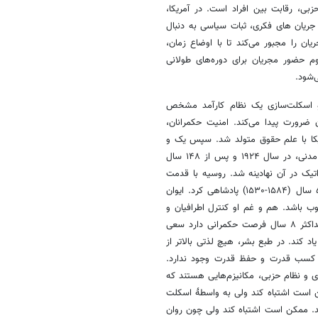
حزبی، رقابت بین افراد است. در آمریکا،
 جریان های فکری، ثبات سیاسی به دنبال
ان را مجبور می‌کند تا با اوضاع زمان،
وم حضور مجریان برای دوره‌های طولانی
‌شود.
 و اسکلت‌سازی یک نظام کارآمد مشخص
ضرورت پیدا می‌کند. امنیت حکمرانان،
ریکا با علم حقوق متولد شد. سپس یک و
نیم قرن بر رشد و توسعه اقتصادی متمرکز شد و در نهایت با تکامل جامعه مدنی، در سال ۱۹۲۴ و پس از ۱۴۸ سال
تیک در آن نهادینه شد. روسیه با قدمت
۹۰۰ ساله عموماً توسط افراد مدیریت شده است. Ivan Vasilyevich برای ۵۴ سال (۱۵۸۴-۱۵۳۰) پادشاهی کرد. ایوان
 مطلوب باشد. هم و غم او کنترل اطرافیان و
جامعه، انباشت ثروت و ارتشی که از او دفاع کند بود. شخصی که می‌داند حداکثر ۸ سال فرصت حکمرانی دارد سعی
اد کند. در طبع بشر، هیچ لذتی بالاتر از
، کسب قدرت و حفظ قدرت وجود ندارد.
 و نظام حزبی، مکانیزم‌هایی هستند که
ن است اشتباه کند ولی به واسطۀ اسکلت
ند. ممکن است اشتباه کند ولی چون روان