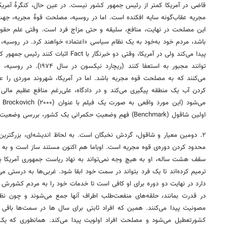
قاضی در آمریکا کمتر از رئیس جمهور کشور نیست. در عین حال، کنگرۀ آمریکا
مجریه عقاب‌گونه سایه افکنده است. اما در روسیه، مصلحت قوۀ مجریه، جهتِ 
این مصلحت در نهایت، منافع، سلیقه و حتی مزاج فرد است. وقتی علم حقوق 
باشد، مردم خود به‌خود به یک نظام سیاسی «اعتماد» خواهند کرد. در روسیه، ه
پیدا می‌کند ولی در آمریکا، وقتی دو خبرنگار با
توانند مجبور به استعفا کنند (
می‌کنند که به مصلحت قوه مجریه باشد. اما در آمریکا، شهروند موردی را ع
کردن آب یک منطقه پیگیری می‌کند و در دادگاه، علی‌رغم منافع عظیم مالی
اولین شاقول (Benchmark) فهمِ وضعیتِ حکمرانی یک کشور، بررسی وضعیت تفکیک قوای آن است؛
۲. دومین معیار و شاقول، گردش نخبگان است. به لحاظ اندیشه‌ای، بزرگتری
محدود کردن دوره‌ی قوه مجریه است. اوباما هم اکنون مستند ساز است و به 
سقف هشت ساله، او به هیچ وجه نمی‌تواند به نهاد ریاست جمهوری آمریکا بر
ترمیم کرده‌اند تا یک فرد بتواند در سمت خود ابقا شود. غربی‌ها به درستی می‌
دارد در نهایت دو دوره برای او کافی است تا خدمات خود را به مردم کشورش 
در قدرت بمانند، حلقه‌های منفعت‌طلب اطراف آنها جمع می‌شوند و چون 
مصونیت پیدا می‌کنند. همین که افراد ثابتی برای سال ها در سمت‌ها باقی
کشورتعطیل می‌شود و مصلحت افراد اولویت پیدا می‌کند. همانطوری که