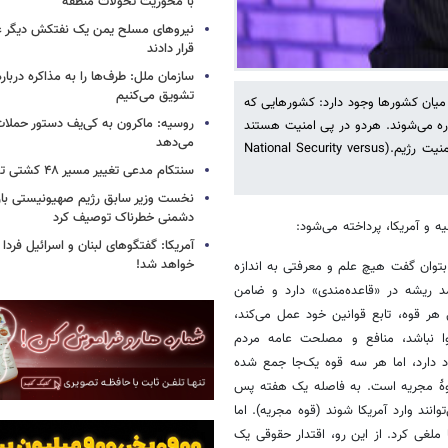
با محوریت تحولات منطقه
نیروهای مسلح یمن یک نفتکش دیگر ع
قرار دادند
سازمان ملل: طرف‌ها را به مذاکره دربار
تشویق می‌کنیم
 میان کشورها وجود دارد: کشورهایی که
روسیه: ماکرون به کی‌یف دستور حملا
اره می‌شوند. هردو در پی امنیت هستند
می‌دهد
اما یکی در مدار امنیت ملی و کل کشور مدیریت می‌شود و دیگری بر بنیان امنیت رژیم.(National Security versus
سنتکام مدعی تغییر مسیر ۴۸ کشتی تجاری شد
نخست وزیر سابق رژیم صهیونیستی بار د
دشمنی خطرناک توصیف کرد
ه و آمریکا، پرداخته می‌شود:
آمریکا: گفتگوهای لبنان و اسرائیل فردا 
خواهد شد!
بتوان گفت هیچ علم و معرفتی به اندازه
د ریشه در «قاعده‌مندی» دارد و ضامن
هر قوه، تابع قوانین خود عمل می‌کند،
 نباشد، منافع و مصلحت عامه مردم
 دارد، اما هر سه قوه یک‌جا جمع شده
وۀ مجریه است. به فاصله یک هفته پس
 کشور نمی‌توانند وارد آمریکا شوند (قوه مجریه). اما
 ملغی کرد. از این رو، اقتدار حقوقی یک