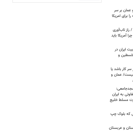
 عمان بر سر
را برای امریکا
راز تاب‌آوری
 آمریکا باید
یت ایران در
 فلسطین و
سر کار باشد یا
نیست/ عمان و
سجدجامعی:
وتی به ایران
درت مسلط خلیج
 تا زهران ممدانی؛ ۱۰ سالی که بلوک چپ
تان و عربستان