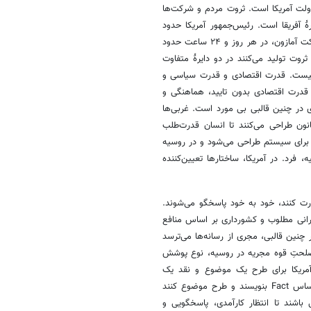
 تریلیون دلاری دولت آمریکا است. ثروت مردم و شرکت‌ها
معادل تولید ناخالص داخلی (GDP) ۵۶ کشور در قارۀ آفریقا است. رئیس‌جمهور آمریکا حدود
۴۰۰ هزار دلار در سال حقوق می‌گیرد. جف بزوس (Jeff Bezos)، موسسِ شرکت آمازون، در هر روز و ۲۴ ساعت حدود
ه ثروت تولید می‌کنند در دو دایرۀ متفاوت
نیست. قدرت اقتصادی و قدرت سیاسی و
قدرت اقتصادی بدون تایید، هماهنگی و
 در چنین قالبی بی مورد است. غربی‌ها
نون طراحی می‌کنند تا انسان قدرت‌طلب
ن برای سیستم طراحی می‌شود و در روسیه
 فرد. در آمریکا، ساختارها تعیین‌کننده
ارت کنند، خود به خود پاسخگو می‌شوند.
رانی مطلوب و کشورداری بر اساس منافع
 چنین قالبی، مجری از رسانه‌ها می‌ترسد
مصلحتِ قوه مجریه در روسیه، نوع پوشش
 آمریکا برای طرح یک موضوع و نقد یک
سیاست از کاخ سفید اجازه نمی‌گیرند. قانون در آمریکا به رسانههایی که بر اساس Fact بنویسند و طرح موضوع کنند
ید غیردولتی باشند تا انتظار کارآمدی، پاسخگویی و