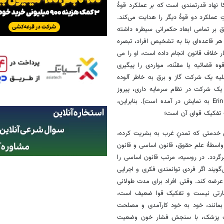
 نهاد قدرتمندی است که بر عملکرد قوۀ
عملکرد دو قوۀ دیگر را هدایت می‌کند.
بر تمامی ابعاد حکمرانی سیطره داشته
ر قاعده‌ای بنا به تشخیص افراد، تبصره
 Fact اثبات کنند رئیس جمهور کار خلاف قانون انجام داده است، او را می
ریچارد نیکسون در سال ۱۹۷۴). در روسیه، قوه قضائیه یا مقنّنه، مواردی را پیگیری
لیه یک شرکت گاز و برق به خاطر آلوده
 یک شرکت در نظام سرمایه داری، پیروز
می‌شود (این مورد واقعی به صورت یک فیلم با عنوان Erin Brockovich (۲۰۰۰) به نمایش در آمده است). بنابراین،
ن خدمتی که تمدنِ غرب به بشریت کرده،
واسطۀ علم حقوق، قانون اساسی و قانون
گردد. در روسیه، مرتب قانون اساسی را
گویند اگر فردی توانمندی فکری و اجرایی
عرضه کند. وقتی افراد برای مدت طولانی
نظارتی نیست و تفکیک قوا ضعیف است،
 بمانند، خود به خود کارآمدی و مصلحت
 یک پزشک، با سنجش فشار خون وضعیت