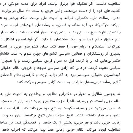
شفافیت داشت. اگر تفکیک قوا برقرار نباشد، افراد برای مدت طولانی در س
قابلیت‌های خود را از دست می‌ده
پاکدستی افراد هیچ ضمانتی ندارد و نمی‌تواند معیار انتخاب باشد. بلکه معیار
علم حقوق حکم فونداسیون یک ساختمان را دارد. اگر فونداسیون اِشکال د
نمی‌تواند استحکام و دوام خود را حفظ کند. بنیان کشورهای غربی در اسک
بسیاری از روشنفکران و فعالین سیاسی کشورهای جهان سوم به علت ناآشنایی ب
حکمرانی‌هایی که بر پا کردند اول به سراغ آزادی سیاسی رفتند و با هیجان و
سیاسی دعوت کردند. درحالی که آزادی سیاسی نتیجه و خروجی نظام حقوقی، ا
فونداسیون حقوقی، سیستم باید به فکر تولید ثروت و کارآمدی نظام اقتصاد
آزادی رسانه در پروسه‌ای طولانی به سمت آزادی سیاسی حرکت کند؛
۵. پنجمین شاقول و معیار در حکمرانی مطلوب و پرداختن به امنیت ملی به 
نظام حزبی است. در روسیه، ظاهراً احزاب متفاوتی وجود دارند ولی در خدمتِ
شناسایی می‌شود. در روسیه، حکومت به نفع خود می داند که با افراد معامله 
عضو و طرفدار داشته باشند. تنوع احزاب یعنی تنوع برنامه‌ها برای مدیری
رقابت حزبی باشد و هر حزبی، بخشی از یک جامعه را نمایندگی کند، این ساختا
شفافیّت ایجاد می‌کند. نظام حزبی زمانی معنا پیدا می‌کند که احزاب باهم 