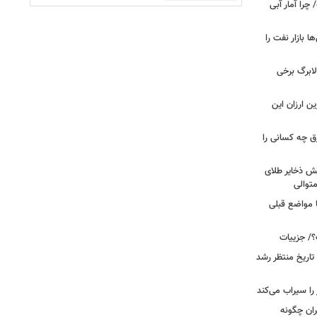
را آمار آبی
بازار نفت را
لابرگ برخی
ین ارزان این
ق چه کسانی را
یش ذخایر طلای
توالی
ا مواضع قبلی
؟/ جزییات
تاریخ منتظر رشد
یران چگونه