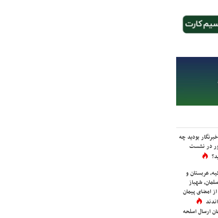
برنگار بودید چه
ور در نشست
د؟
یه، عربستان و
لمان، شهباز
ز امضای پیمان
ندند
ان ارسال اسلحه