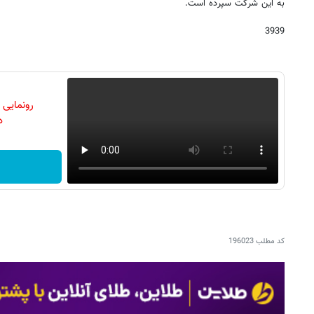
به این شرکت سپرده است.
3939
رونمایی
دن
کد مطلب
196023