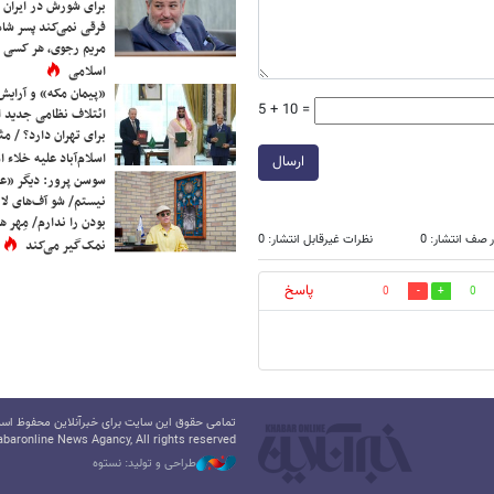
برای شورش در ایران 
فرقی نمی‌کند پسر شاه 
مریم رجوی، هر کسی 
اسلامی
«پیمان مکه» و آرایش
5 + 10 =
ائتلاف نظامی جدید 
برای تهران دارد؟ / مث
اسلام‌آباد علیه خلاء
ارسال
سوسن پرور: دیگر «عا
نیستم/ شو آف‌های لاز
بودن را ندارم/ مِهر هم
 صف انتشار: 0
نظرات غیرقابل انتشار: 0
نمک‌گیر می‌کند
پاسخ
0
0
تمامی حقوق این سایت برای خبرآنلاین محفوظ است.
baronline News Agancy, All rights reserved
طراحی و تولید: نستوه