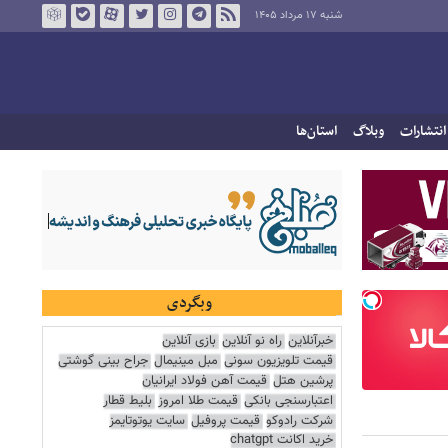
شنبه ۱۷ مرداد ۱۴۰۵
انتشارات
وبلاگ
استان‌ها
وبگردی
خبرآنلاین
راه نو آنلاین
بازی آنلاین
قیمت تلویزیون سونی
مبل مینیمال
جراح بینی گوشتی
پرشین هتل
قیمت آهن فولاد ایرانیان
اعتبارسنجی بانکی
قیمت طلا امروز
بلیط قطار
شرکت رادوکو
قیمت پروفیل
سایت یوتوتایمز
خرید اکانت chatgpt