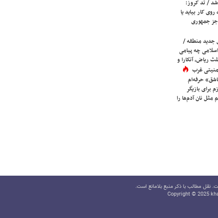
شد / تد کروز:
روی کار بیاید یا
جز جمهوری
 جدید منطقه /
اسلامی چه پیامی
لث ریاض، آنکارا و
 امنیتی غرب
شق» حرفه‌ام
م برای بازیگر
 مثل نان آدم‌ها را
 نقل مطالب با ذکر منبع بلامانع است.
Copyright © 2025 kha