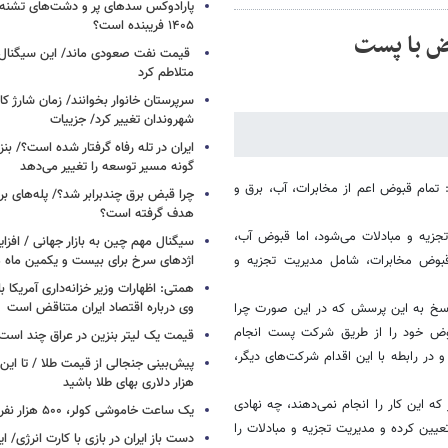
پارادوکس سدهای پر و دشت‌های تشنه/ چ
۱۴۰۵ فریبنده است؟
وض با پست
قیمت نفت صعودی ماند/ این سیگنال‌ها 
متلاطم کرد
سرپرستان خانوار بخوانند/ زمان شارژ کا
شهروندان تغییر کرد/ جزییات
ایران در تله رفاه گرفتار شده است؟/ بنز
گونه مسیر توسعه را تغییر می‌دهد
 تمام قبوض اعم از مخابرات، آب، برق و
چرا قبض برق چندبرابر شد؟/ پله‌های بر
هدف گرفته است؟
زیه و مبادلات می‌شود، اما قبوض آب،
سیگنال‌ مهم چین به بازار جهانی / افزا
 قبوض مخابرات، شامل مدیریت تجزیه و
اژدهای سرخ برای بیست و یکمین ماه م
همتی: اظهارات وزیر خزانه‌داری آمریکا ب
وی درباره اقتصاد ایران متناقض است
پاسخ به این پرسش که در این صورت چرا
قبوض خود را از طریق شرکت پست انجام
قیمت یک لیتر بنزین در عراق چند است
توری موظف به نظارت بر اپراتورهای حوزه خود (ICT) است و در رابطه با این اقدام شرکت‌های دیگر،
پیش‌بینی جنجالی از قیمت طلا / تا این 
هزار دلاری بهای طلا باشید
 این کار را انجام نمی‌دهند، چه نهادی
یک ساعت خاموشی کولر، ۵۰۰ هزار نفر را سیراب می‌کند
ت‌ پست تعیین کرده و مدیریت تجزیه و مبادلات را
دست باز ایران در بازی با کارت انرژی/ ا