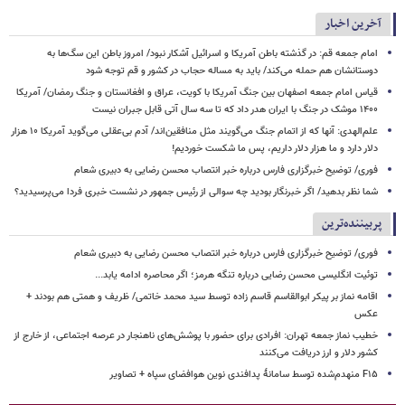
آخرین اخبار
امام جمعه قم: در گذشته باطن آمریکا و اسرائیل آشکار نبود/ امروز باطن این سگ‌ها به
دوستانشان هم حمله می‌کند/ باید به مساله حجاب در کشور و قم توجه شود
قیاس امام جمعه اصفهان بین جنگ آمریکا با کویت، عراق و افغانستان و جنگ رمضان/ آمریکا
۱۴۰۰ موشک در جنگ با ایران هدر داد که تا سه سال آتی قابل جبران نیست
علم‌الهدی: آنها که از اتمام جنگ می‌گویند مثل منافقین‌اند/ آدم بی‌عقلی می‌گوید آمریکا ۱۰ هزار
دلار دارد و ما هزار دلار داریم، پس ما شکست خوردیم!
فوری/ توضیح خبرگزاری فارس درباره خبر انتصاب محسن رضایی به دبیری شعام
شما نظر بدهید/ اگر خبرنگار بودید چه سوالی از رئیس جمهور در نشست خبری فردا می‌پرسیدید؟
پربیننده‌ترین
فوری/ توضیح خبرگزاری فارس درباره خبر انتصاب محسن رضایی به دبیری شعام
توئیت انگلیسی محسن رضایی درباره تنگه هرمز؛ اگر محاصره ادامه یابد...
اقامه نماز بر پیکر ابوالقاسم قاسم زاده توسط سید محمد خاتمی/ ظریف و همتی هم بودند +
عکس
خطیب نماز جمعه تهران: افرادی برای حضور با پوشش‌های ناهنجار در عرصه اجتماعی، از خارج از
کشور دلار و ارز دریافت می‌کنند
F۱۵ منهدم‌شده توسط سامانۀ پدافندی نوین هوافضای سپاه + تصاویر