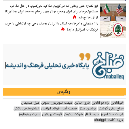
ابوالفتح: حتی زمانی که می‌گوییم مذاکره نمی‌کنیم، در حال مذاکره
هستیم/ برجام برای ایران معجزه بود/ چون برجام به سود ایران بود آمریکا
از آن خارج شد
راز دشمنی وزیرخارجه لبنان با ایران / یوسف رجی چه ارتباطی با حزب
نزدیک به اسرائیل دارد؟
وبگردی
خبرآنلاین
راه نو آنلاین
بازی آنلاین
قیمت تلویزیون سونی
مبل مینیمال
جراح بینی گوشتی
پرشین هتل
قیمت آهن فولاد ایرانیان
اعتبارسنجی بانکی
قیمت طلا امروز
بلیط قطار
شرکت رادوکو
قیمت پروفیل
سایت یوتوتایمز
خرید اکانت chatgpt