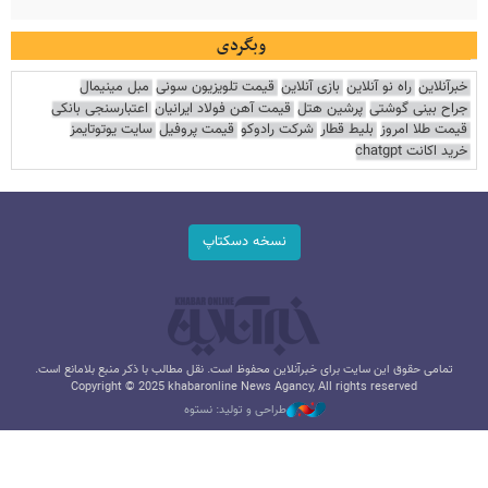
وبگردی
خبرآنلاین
راه نو آنلاین
بازی آنلاین
قیمت تلویزیون سونی
مبل مینیمال
جراح بینی گوشتی
پرشین هتل
قیمت آهن فولاد ایرانیان
اعتبارسنجی بانکی
قیمت طلا امروز
بلیط قطار
شرکت رادوکو
قیمت پروفیل
سایت یوتوتایمز
خرید اکانت chatgpt
نسخه دسکتاپ
تمامی حقوق این سایت برای خبرآنلاین محفوظ است. نقل مطالب با ذکر منبع بلامانع است.
Copyright © 2025 khabaronline News Agancy, All rights reserved
طراحی و تولید: نستوه