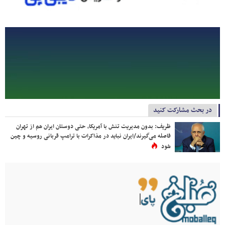
در بحث مشارکت کنید
ظریف: بدون مدیریت تنش با آمریکا، حتی دوستان ایران هم از تهران
فاصله می‌گیرند/ایران نباید در مذاکرات با ترامپ قربانی روسیه و چین
شود