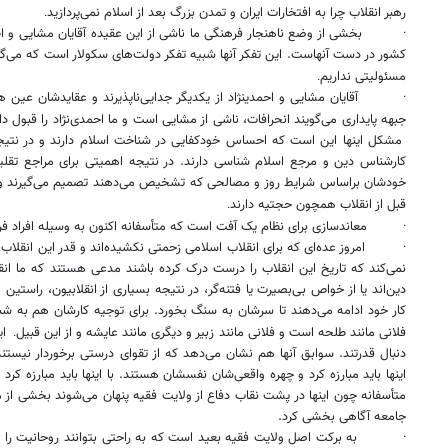
رهبر انقلاب چرا به افتخارات ایران و تمدن بزرگ بعد از اسلام نمی‌پردازید
.
·
بخشی از وضع ناهنجار فرهنگی ما ناشی از این عقیده آقایان مشایی و ا
کشور در دست آنهاست. این تفکر آنها شبیه تفکر دولت‌های سکولار است که می‌گوین
مسئولیتی نداریم
.
·
آقایان مشایی و احمدی​نژاد از یکدیگر جدایی‌ناپذیرند و عقایدشان عین 
جبهه پایداری می‌گویند انحرافات، ناشی از مشایی است و ما احمدی‌نژاد را قبول دا
مشکل اینها این است که احساس خود‌کفایی در شناخت اسلام دارند و در نتیجه
کارشناس دین و مرجع اسلام شناسی دارند. در نتیجه اهمیتی برای مراجع تقلی
خودشان براساس شرایط روز و مصالحی که تشخیص می‌دهند تصمیم می‌گیرند و 
قبل از انقلاب همچون حجتیه دارند
.
·
معاند‌سازی برای نظام یک آفت است که متأسفانه اکنون به وسیله افراد 
·
امروز عده‌ای که برای انقلاب اسلامی زحمتی نکشیده‌اند و قدر این انقلاب ر
نمی‌کند که تاریخ این انقلاب را درست درک کرده باشند مدعی هستند که ما انقل
دین‌اند یا از خواص بی‌بصیرت یا فتنه‌گر، در نتیجه بسیاری از انقلابیون، راستین و
کار خود ادامه می‌دهند تا سرشان به سنگ بخورد. برای توجیه کارشان هم به شبیه
فلانی مانند طلحه است و فلانی مانند زبیر و دیگری مانند عایشه و از این قبیل
ای
.
دنبال قدرتند. سوابق آنها هم نشان می‌دهد که از تقوای درستی برخوردار نیستن
اینها باید مبارزه کرد و چهره واقعی‌شان نفسشان هستند. با اینها باید مبارزه کرد 
متأسفانه چون اینها در پشت نقاب دفاع از ولایت فقیه پنهان می‌شوند بخشی از مرد
جامعه آگاهی بخشی کرد.
·
به برکت اصل ولایت فقیه بعید است که به راحتی بتوانند روحانیت ر