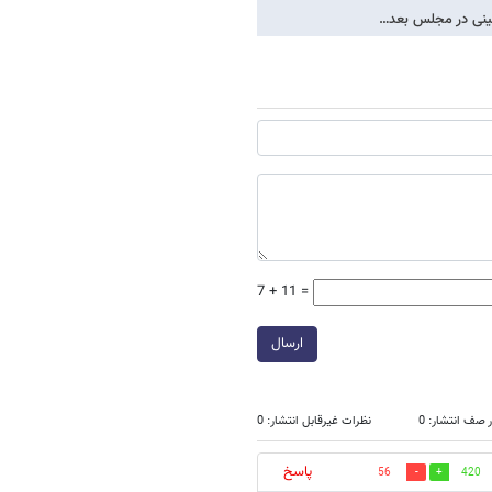
​چینی در مجلس بعد…
7 + 11 =
ارسال
 صف انتشار: 0
نظرات غیرقابل انتشار: 0
پاسخ
56
420