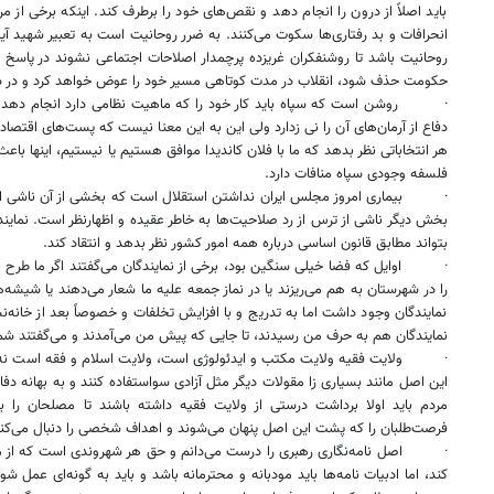
باید اصلاً از درون را انجام دهد و نقص‌های خود را برطرف کند. اینکه برخی از مر
انحرافات و بد رفتار‌ی‌ها سکوت می‌کنند. به ضرر روحانیت است به تعبیر شهید آ
روحانیت باشد تا روشنفکران غریزده پرچمدار اصلاحات اجتماعی نشوند در پاسخ
حکومت حذف شود، انقلاب در مدت کوتاهی مسیر خود را عوض خواهد کرد و در دا
·
روشن است که سپاه باید کار خود را که ماهیت نظامی دارد انجام دهد.
دفاع از آرمان‌های آن را نی زدارد ولی این به این معنا نیست که پست‌های اقتصادی و
هر انتخاباتی نظر بدهد که ما با فلان کاندیدا موافق هستیم یا نیستیم، اینها باع
فلسفه وجودی سپاه منافات دارد.
·
بیماری امروز مجلس ایران نداشتن استقلال است که بخشی از آن ناشی ا
بخش دیگر ناشی از ترس از رد صلاحیت‌ها به خاطر عقیده و اظهار‌نظر‌ است. نماینده 
بتواند مطابق قانون اساسی درباره همه امور کشور نظر بدهد و انتقاد کند.
·
اوایل که فضا خیلی سنگین بود، برخی از نمایندگان می‌گفتند اگر ما طرح 
را در شهرستان به هم می‌ریزند یا در نماز جمعه علیه ما شعار می‌دهند یا شیشه‌
نمایندگان وجود داشت اما به تدریج و با افزایش تخلفات و خصوصاً بعد از خانه‌ن
نمایندگان هم به حرف من رسیدند، تا جایی که پیش من می‌آمدند و می‌گفتند شما 
·
ولایت فقیه ولایت مکتب و ایدئولوژی است، ولایت اسلام و فقه است ن
این اصل مانند بسیاری زا مقولات دیگر مثل آزادی سو‌استفاده کنند و به بهانه دفا
مردم باید اولا برداشت درستی از ولایت فقیه داشته باشند تا مصلحان را به
فرصت‌طلبان را که پشت این اصل پنهان می‌شوند و اهداف شخصی را دنبال می‌کنن
·
اصل نامه‌نگاری رهبری را درست می‌دانم و حق هر شهروندی است که از م
کند، اما ادبیات نامه‌ها باید مودبانه و محترمانه باشد و باید به گونه‌ای عمل