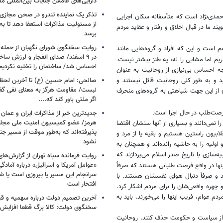
دارایی‌های عاملان جنایات بین‌المللی م
تذکر یک نماینده تندرو در صحن مجازی
حمدی‌نژاد است که متأسفانه سکان اجرایی
از مسئولیت مذاکرات استعفا دهد تا ب
د ما در قبال اخلاق و رفتار و عقاید مردم
برسد
روایت سخنگوی شورای نگهبان از حمله 
هم است و این که افراد و گروه‌هایی مانند
در ۹ اسفند/ صدای انفجار و لرزش ساخت
ریم اما مشایی را نه، یه طنز بیشتر نیست
.
احساس شد/ ساختمان را تخلیه نکردیم
 احساس بی‌نیازی از روحانیت به عنوان
د و به طور کلی روحانیت قائل نیستند و
صالحی: امام حسین (ع) تا آخرین لحظه 
نبست/ مقاومت هرگز به معنای نفی گ
از این جهت شباهتی به گروه‌های منحرف
اگر ملتی باور کند که....
فرصت‌طلب در حال اجرا است
جدیدترین خبر از مذاکرات ایران و عمان د
.
هرمز/ عضو کمیسیون امنیت ملی مجلس
ا نمی‌دانند و بسیاری از آنها سنشان اقتضا
پذیرفته‌اند که به‌طور موقت از مسیر جن
ابیون راستین هستیم و بقیه یا از مرد و
نشود
 اولیه را به حاشیه رانده‌اند و همچنان به
‌سازی با تاریخ صدر اسلام می‌پردازند که
روایت فرمانده سپاه تهران از گزارش‌ها
«عوامل آمریکا و اسرائیل» درباره آمادگ
نها در واقع فرصت طلبانی هستند که صرفاً
سرانجام این مسیر یا پیروزی است یا ش
د و صرفاً دنبال هوای نفسشان هستند. با
افتخار است
و چهره واقعی‌شان را برای مردم اشکار کرد.
م عوام، فریب اینها را می‌خورند. باید به
آخرین تصمیم دولت درباره سهمیه و قی
سخنگوی دولت: کالا برگ قطعا افزایش م
ا از سیاست و حکومت حذف کنند. روحانیت