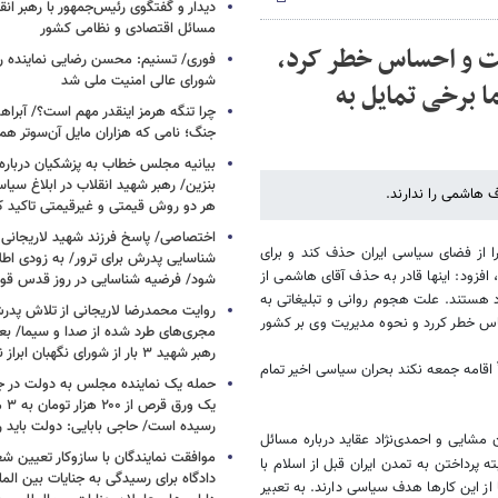
دیدار و گفتگوی رئیس‌جمهور با رهبر انقل
مسائل اقتصادی و نظامی کشور
ت و احساس خطر کرد،
فوری/ تسنیم: محسن رضایی نماینده ره
شورای عالی امنیت ملی شد
 برخی تمایل به
چرا تنگه هرمز اینقدر مهم است؟/ آبراهه
جنگ؛ نامی که هزاران مایل آن‌سوتر هم 
بیانیه مجلس خطاب به پزشکیان دربار
بنزین/ رهبر شهید انقلاب در ابلاغ سیا
ف هاشمی را ندارند.
هر دو روش قیمتی و غیرقیمتی تاکید کرد
اختصاصی/ پاسخ فرزند شهید لاریجانی 
ا از فضای سیاسی ایران حذف کند و برای
شناسایی پدرش برای ترور/ به زودی اطل
زود: اینها قادر به حذف آقای هاشمی از
شود/ فرضیه شناسایی در روز قدس ق
د هستند. علت هجوم روانی و تبلیغاتی به
روایت محمدرضا لاریجانی از تلاش پدر
اس خطر کررد و نحوه مدیریت وی بر کشور
مجری‌های طرد شده از صدا و سیما/ بعد
رهبر شهید ۳ بار از شورای نگهبان ابراز نارضایتی کردند
ً اقامه جمعه نکند بحران سیاسی اخیر تمام
حمله یک نماینده مجلس به دولت در ج
یک و
رسیده است/ حاجی بابایی: دولت باید 
مشایی و احمدی‌نژاد عقاید درباره مسائل
موافقت نمایندگان با سازوکار تعیین
ته پرداختن به تمدن ایران قبل از اسلام با
دادگاه برای رسیدگی به جنایات بین المل
از این کار‌ها هدف سیاسی دارند. به تعبیر