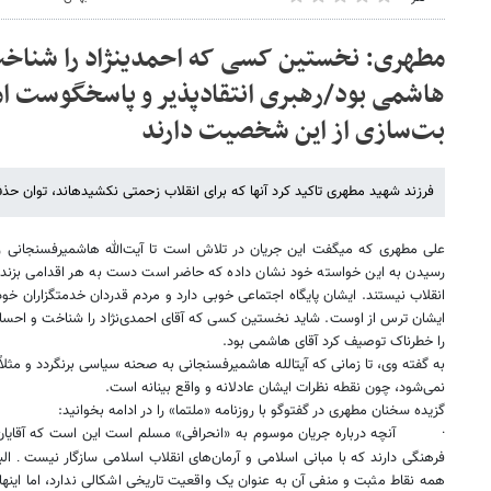
مطهری: نخستین کسی که احمدی​نژاد را شناخ
هاشمی بود/رهبری انتقاد‌پذیر و پاسخگوست اما
بت‌سازی از این شخصیت دارند
فرزند شهید مطهری تاکید کرد آنها که برای انقلاب زحمتی نکشیده​اند، توان حذ
علی مطهری که می​گفت این جریان در تلاش است تا آیت‌الله هاشمی​رفسنجانی ر
رسیدن به این خواسته خود نشان داده که حاضر است دست به هر اقدامی بزند، اف
انقلاب نیستند. ایشان پایگاه اجتماعی خوبی دارد و مردم قدردان خدمتگزاران خو
ایشان ترس از اوست. شاید نخستین کسی که آقای احمد‌ی‌نژاد را شناخت و احس
را خطرناک توصیف کرد آقای هاشمی بود.
به گفته وی، تا زمانی که آیت​الله هاشمی​رفسنجانی به صحنه سیاسی برنگردد و مثلا
نمی‌شود، چون نقطه نظرات ایشان عادلانه و واقع بینانه است.
گزیده سخنان مطهری در گفت​وگو با روزنامه «ملت​ما» را در ادامه بخوانید:
·
آنچه درباره جریان موسوم به «انحرافی» مسلم است این است که آقایان 
فرهنگی دارند که با مبانی اسلامی و آرمان‌های انقلاب اسلامی سازگار نیست
الب
.
همه نقاط مثبت و منفی آن به عنوان یک واقعیت تاریخی اشکالی ندارد، اما اینها 