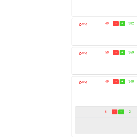
پاسخ
49
382
پاسخ
50
360
پاسخ
49
348
6
2