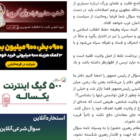
اجع تقلید و علمای بزرگ درباره بسیاری از
یت‌الله مطهری پرچم اصلاحات باید در دست
 به سؤال شما فرضا روحانیت از سیاست و
مان غرب خواهد افتاد.
 البته سپاه وظیفه حفظ انقلاب اسلامی و
 سیاسی را نیز در اختیار بگیرد و مثلاً در
ث انحراف و فساد و تفرقه سپاه می‌شود و با
ز برداشت غلط از اصل ولایت فقیه است و
نباید ترسی از اظهار‌نظر داشته باشد و باد
سؤال از رئیس جمهور را امضا کنیم دفتر ما
های دفتر را می‌شکنند یعنی یک رعبی میان
شینی رئیس‌جمهور فضا باز‌تر شد و خیلی از
چطور از قبل توانستی اینها را بشناسی؟!
ه ولایت شخص. طبیعی است که عده‌‌ای از
ع از ولایت فقیه اهداف خود را دنبال کنند.
 جای معاندان دفع نکنند و ثانیاً فریب
د نخورند.
قام رهبری حضورا یا به وسیله نامه سؤال
 شود که ابهت و اقتدار رهبری شکسته نشود،