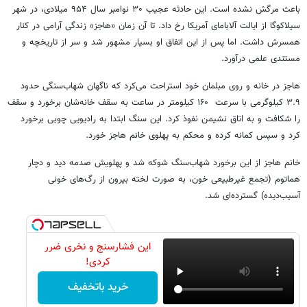
باعث مرگش نشده است. این حادثه عجیب ۳۰ نوامبر سال ۹۵۴ میلادی،‌ در شهر
سیلاکوگا از ایالت آلابامای آمریکا رخ داد. تا آن زمان «هاجز» زندگی آرامی در کنار
همسرش داشت. اما پس از این اتفاق او بسیار مشهور شد و سر از تاریخچه و
مستندی علمی درآورد.
هاجز در خانه و روی مبلمان خود استراحت می‌کرد که ناگهان شهاب‌سنگی حدود
۳.۹ کیلوگرمی با سرعت ۱۶۰ کیلومتر در ساعت به سقف خانه‌شان برخورد و سقف
را شکافت و به اتاق نشیمن نفوذ کرد. این سنگ ابتدا به رادیویی چوبی برخورد
کرد و سپس کمانه کرده و محکم به پهلوی خانم هاجز خورد.
خانم هاجز از این برخورد شهاب‌سنگ شوکه شد و پهلویش صدمه دید و دچار
هماتوم (تجمع غیرطبیعی خون، به صورت لخته بیرون از رگ‌های خونی
آسیب‌دیده) گسترده‌ای شد.
این فشارسنج و نخری ضرر
کردی!
خرید باتخفیف