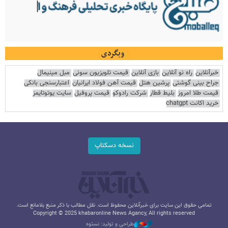
وبگردی
خبرآنلاین
راه نو آنلاین
بازی آنلاین
قیمت تلویزیون سونی
مبل مینیمال
جراح بینی گوشتی
پرشین هتل
قیمت آهن فولاد ایرانیان
اعتبارسنجی بانکی
قیمت طلا امروز
بلیط قطار
شرکت رادوکو
قیمت پروفیل
سایت یوتوتایمز
خرید اکانت chatgpt
نسخه دسکتاپ
تمامی حقوق این سایت برای خبرآنلاین محفوظ است. نقل مطالب با ذکر منبع بلامانع است.
Copyright © 2025 khabaronline News Agancy, All rights reserved
طراحی و تولید: نستوه