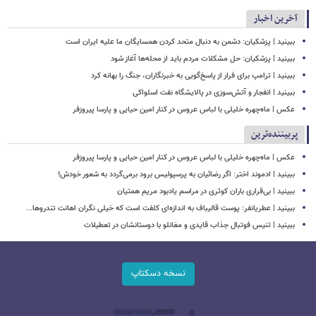
آخرین اخبار
ببینید | پزشکیان: دشمن به دنبال متحد کردن همسایگان ما علیه ایران است
ببینید | پزشکیان: حل مشکلات مردم باید از محله‌ها آغاز شود
ببینید | ترامپ برای فرار از پاسخ‌گویی به خبرنگاران، جنگ را بهانه کرد
ببینید | انفجار و آتش‌سوزی در پالایشگاه نفت اسلواکی
عکس | ماه‌چهره خلیلی با لباس عروس در کنار امین حیایی و پارسا پیروزفر
پربیننده‌ترین
عکس | ماه‌چهره خلیلی با لباس عروس در کنار امین حیایی و پارسا پیروزفر
ببینید | ادموند اختر: اگر رضائیان به پرسپولیس برود برمی‌گردد به شعور خودش!
ببینید | بی‌قراری باران کوثری در مراسم یادبود مریم همتیان
ببینید | عطریانفر: پوست قالیباف به اندازه‌ای کلفت است که خیلی نگران اهانت تندروها...
ببینید | تنیس فوتبال جذاب قایدی و مغانلو با دوستانشان در تعطیلات
نسخه دسکتاپ