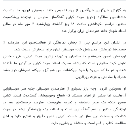
​​​​به گزارش خبرگزاری خبرآنلاین از روابط‌عمومی خانه موسیقی ایران، به مناسبت
هشتادمین سالگرد زادروز میلاد کیایی آهنگساز، مدرس و نوازنده پیشکسوت
سنتور، مراسم نکوداشتی ساعت ۱۸ روز گذشته چهارشنبه ۴ مهر ماه در سالن
استاد شهناز خانه هنرمندان ایران برگزار شد.
در ابتدای این مراسم پس از پخش نماهنگی از فعالیت‌های این هنرمند، از
حمیدرضا نوربخش مدیرعامل خانه موسیقی ایران برای سخنرانی دعوت شد.
نوربخش ضمن خیرمقدم به حاضران و تبریک زادروز میلاد کیایی، طی سخنانی
عنوان کرد: سالیانی است که رشته محبت استاد میلاد کیایی بر گردن ما افکنده
شده و هر جا که می‌رود با خود می‌کشاند. من هم آرزو می‌کنم عمرشان دراز باشد
همراه با سلامتی و عزت روزافزون.
او همچنین افزود: وجه بارز بسیاری از هنرمندان موسیقی جنبه هنر موسیقیایی
آن‌هاست اما بعضی از افراد هستند که شعاع وجودی‌شان گسترده‌تر است. کیایی
ضمن اینکه یک مدیر باسابقه و تجربه هنری‌ست، هنرمند برجسته‌ای هم در
نوازندگی سنتور و هم آهنگسازی است و استاد، یک پژوهشگر ارشد در جهت
شناخت و ساخت این ساز نیز هست. کیایی ذهن دقیق و نقادی دارد و اهل
مطالعه، کتاب و قلم است و حافظه بی‌نظیری دارد.