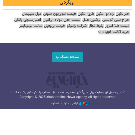
وبگردی
خبرآنلاین
راه نو آنلاین
بازی آنلاین
قیمت تلویزیون سونی
مبل مینیمال
جراح بینی گوشتی
پرشین هتل
قیمت آهن فولاد ایرانیان
اعتبارسنجی بانکی
قیمت طلا امروز
بلیط قطار
شرکت رادوکو
قیمت پروفیل
سایت یوتوتایمز
خرید اکانت chatgpt
نسخه دسکتاپ
تمامی حقوق این سایت برای خبرآنلاین محفوظ است. نقل مطالب با ذکر منبع بلامانع است.
Copyright © 2025 khabaronline News Agancy, All rights reserved
طراحی و تولید: نستوه