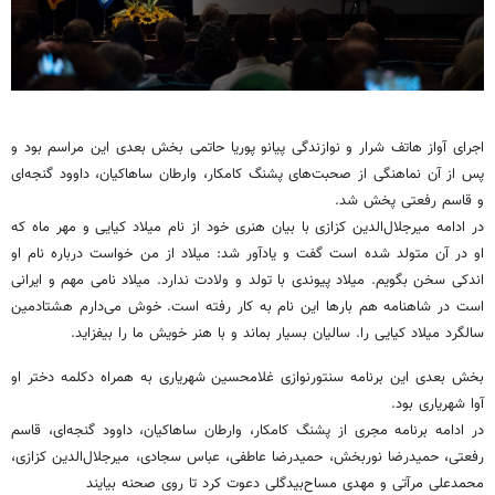
اجرای آواز هاتف شرار و نوازندگی پیانو پوریا حاتمی بخش بعدی این مراسم بود و
پس از آن نماهنگی از صحبت‌های پشنگ کامکار، وارطان ساهاکیان، داوود گنجه‌ای
و قاسم رفعتی پخش شد.
در ادامه میرجلال‌الدین کزازی با بیان هنری خود از نام میلاد کیایی و مهر ماه که
او در آن متولد شده است گفت و یادآور شد: میلاد از من خواست درباره نام او
اندکی سخن بگویم. میلاد پیوندی با تولد و ولادت ندارد. میلاد نامی مهم و ایرانی
است در شاهنامه هم بارها این نام به کار رفته است. خوش می‌دارم هشتادمین
سالگرد میلاد کیایی را. سالیان بسیار بماند و با هنر خویش ما را بیفزاید.
بخش بعدی این برنامه سنتورنوازی غلامحسین شهریاری به همراه دکلمه دختر او
آوا شهریاری بود.
در ادامه برنامه مجری از پشنگ کامکار، وارطان ساهاکیان، داوود گنجه‌ای، قاسم
رفعتی، حمیدرضا نوربخش، حمیدرضا عاطفی، عباس سجادی، میرجلال‌الدین کزازی،
محمدعلی مرآتی و مهدی مساح‌بیدگلی دعوت کرد تا روی صحنه بیایند