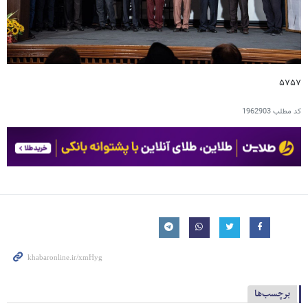
۵۷۵۷
کد مطلب
1962903
برچسب‌ها