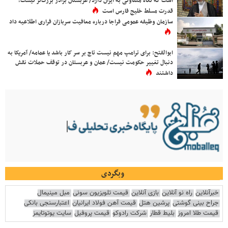
است که نگاه متفاوتی به ایران دارد/ عربستان برادر بزرگ‌تر نیست؛
قدرت مسلط خلیج فارس است
سازمان وظیفه عمومی فراجا درباره معافیت سربازان فراری اطلاعیه داد
ابوالفتح: برای ترامپ مهم نیست تاج بر سر کار باشد یا عمامه/ آمریکا به
دنبال تغییر حکومت نیست/ عمان و عربستان در توقف حملات نقش
داشتند
وبگردی
خبرآنلاین
راه نو آنلاین
بازی آنلاین
قیمت تلویزیون سونی
مبل مینیمال
جراح بینی گوشتی
پرشین هتل
قیمت آهن فولاد ایرانیان
اعتبارسنجی بانکی
قیمت طلا امروز
بلیط قطار
شرکت رادوکو
قیمت پروفیل
سایت یوتوتایمز