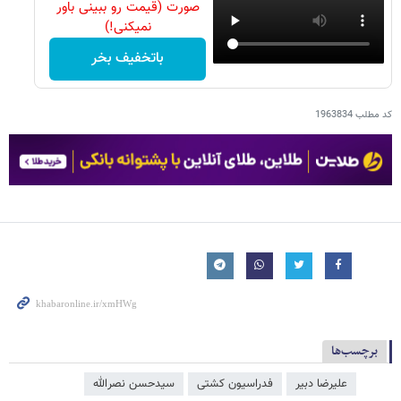
صورت (قیمت رو ببینی باور
نمیکنی!)
باتخفیف بخر
کد مطلب
1963834
برچسب‌ها
علیرضا دبیر
فدراسیون کشتی
سیدحسن نصرالله