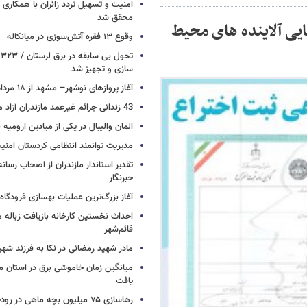
امنیت و تسهیل تردد زائران با همکاری 
محقق شد
یی آلاینده های محیط
وقوع ۱۳ فقره آتش‌سوزی در میانکاله
ت
سازی و تجهیز شد
آغاز پروازهای نوشهر– مشهد از ۱۸ مرداد
43 زندانی جرائم غیرعمد مازندران آزاد می شوند
المان والیبال در یکی از میادین ارومی
مدیریت توانمند انتظامی کردستان امن
تقدیر استاندار مازندران از اصحاب رسان
خبرنگار
آغاز بزرگ‌ترین عملیات بهسازی فرودگا
احداث نخستین کارخانه بازیافت زباله ما
قائم‌شهر
مادر شهید رمضانی در نکا به فرزند 
میانگین زمان خاموشی برق در استان م
یافت
رهاسازی ۷۵ میلیون بچه ماهی در ر