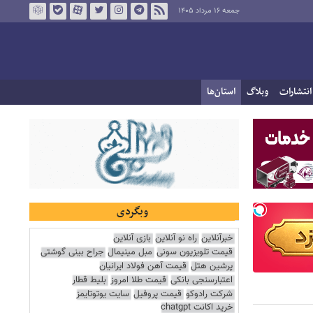
جمعه ۱۶ مرداد ۱۴۰۵
انتشارات
وبلاگ
استان‌ها
وبگردی
خبرآنلاین
راه نو آنلاین
بازی آنلاین
قیمت تلویزیون سونی
مبل مینیمال
جراح بینی گوشتی
پرشین هتل
قیمت آهن فولاد ایرانیان
اعتبارسنجی بانکی
قیمت طلا امروز
بلیط قطار
شرکت رادوکو
قیمت پروفیل
سایت یوتوتایمز
خرید اکانت chatgpt