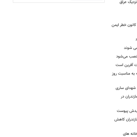
نزدیک عراق
حول بی سابقه در برق لرستان / ۳۲۳ کانون خطر ایمن
ه نصب می‌شود
یت آفرین است
ه به مناسبت روز
ه شهدای ساری
زندران در
شهیدش پیوست
ازندران کاهش
ودخانه های