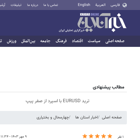
فارسی
العربية
English
تماس با ما
درباره ما
تبلیغات
آرشی
صفحه اصلی
سیاست
اقتصاد
فرهنگ
جامعه
بین‌الملل
ورزش
تا
مطالب پیشنهادی
ترید EURUSD با اسپرد از صفر پیپ
صفحه اصلی
اخبار استان ها
چهارمحال و بختیاری
۹ مهر ۱۴۰۳ - ۱۱:۳۴
۱ نفر