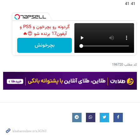
41 41
گردونه رو بچرخون و PS5 و
آیفون17 برنده شو 😍🔥
بچرخونش
کد مطلب
196720