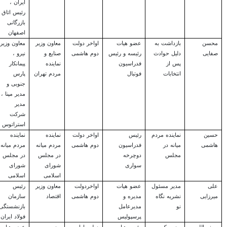
ایران ،
رئیس اتاق
بازرگانی
اصفهان
محسن
بازداشت به
عضو هیات
اواخر دولت
معاون وزیر
معاون وزیر
صفایی
دلیل حوادث
رئیسه و رئیس
دوم هاشمی
صنایع و
نیرو ،
پس از
فدراسیون
نماینده
پیمانکار
انتخابات
فوتبال
مردم تهران
پارس
جنوبی و
مدیر مپنا ،
مدیر
شرکت
استراتوس
حسین
نماینده مردم
رئیس
اواخر دولت
نماینده
نماینده
هاشمی
میانه در
فدراسیون
دوم هاشمی
مردم میانه
مردم میانه
مجلس
دوچرخه
در مجلس
در مجلس
سواری
شورای
شورای
اسلامی
اسلامی
علی
مدیر مسئول
عضو هیات
اواخردولت
معاون وزیر
رئیس
میرزایی
نشریه نگاه
مدیره و
دوم هاشمی
اقتصاد
سازمان
نو
مدیرعامل
بازنشستگی
پرسپولیس
فولاد ایران