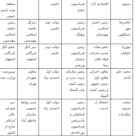
رضوی
اقتصادی آزاد
فدراسیون
خاتمی
منطقه
جودو
ویژه پارس
جنوبی
غلامرضا
رئیس انجمن
رئیس
دولت دوم
دبیرکل
رئیس
مهر
اسلامی
فدراسیون
خاتمی
جامعه
جامعه
عبداللهی
مهندسان
بولینگ
اسلامی
اسلامی
مهندسین
مهندسین
مهرزاد
عضو هیات
رئیس
دولت دوم
دبیر اتاق
عضو اتاق
خلیلیان
مدیره شرکت
فدراسیون
خاتمی
بازرگانی
بازرگانی
فولاد قائم
پزشکی
اصفهان
اصفهان
رضا
ورزشی
محمد علی
معاون اجرایی
رئیس سازمان
دولت اول
معاون
سرپرست
آبادی
معاون اول
تربیت بدنی و
احمدی نژاد
شهردار
وزارت نفت
رئیس جمهور
رئیس کمیته
تهران
و رئیس کمیته
ملی المپیک
المپیک
محمد
انفصال از
رئیس
دولت اول
مدیر روابط
دبیر
شریف
خدمت
فدراسیون
احمدی نژاد
عمومی
شورای
ملک‌زاده
اسکواش و
سازمان
عالی
نایب‌رئیس
مناطق آزاد
ایرانیان
فدراسیون
خارج از
زورخانه‌ای
کشور