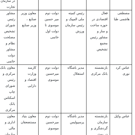
در سازمان
تجارت
مصطفی
فعال
رئیس کمیته
دولت دوم
معاون وزیر
مشاور
هاشمی طبا
اقتصادی در
ملی المپیک و
میر حسین
صنایع ،
رئیس
حوزه ساخت
رئیس سازمان
موسوی تا
وزیر صنایع
شورای
و ساز و
ورزش
دولت اول
تشخیص
مشاور رئیس
خاتمی
مصلحت
مجمع
نظام و
تشخیص
مشاور
دولت
خاتمی
عباس کرد
بازنشسته
مدیر باشگاه
دولت دوم
کارمند
معاون بانک
نوری
بانک مرکزی
استقلال
میرحسین
وزارت
مرکزی و
موسوی
اقتصاد و
رئیس
دارایی
شورای
چاپ
اسکناس
بانک
مرکزی
عباس وکیل
بازنشسته
مدیر باشگاه
دولت دوم
معاون بنیاد
معاون
سازمان
پرسپولیس
میرحسین
مستضعفان
اداری و
گردشگری و
موسوی
مالی
در بستر
سازمان