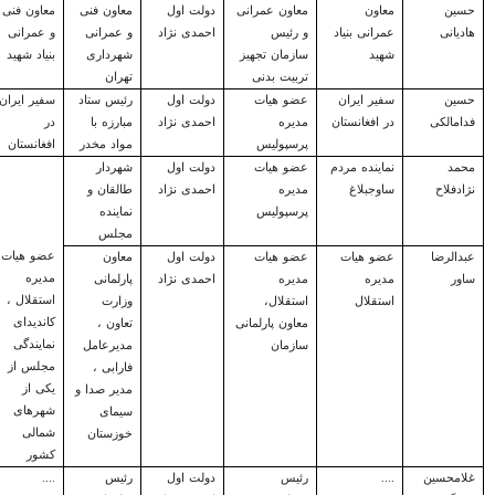
حسین
معاون
معاون عمرانی
دولت اول
معاون فنی
معاون فنی
هادیانی
عمرانی بنیاد
و رئیس
احمدی نژاد
و عمرانی
و عمرانی
شهید
سازمان تجهیز
شهرداری
بنیاد شهید
تربیت بدنی
تهران
حسین
سفیر ایران
عضو هیات
دولت اول
رئیس ستاد
سفیر ایران
فدامالکی
در افغانستان
مدیره
احمدی نژاد
مبارزه با
در
پرسپولیس
مواد مخدر
افغانستان
محمد
نماینده مردم
عضو هیات
دولت اول
شهردار
نژادفلاح
ساوجبلاغ
مدیره
احمدی نژاد
طالقان و
پرسپولیس
نماینده
مجلس
عضو هیات
عبدالرضا
عضو هیات
عضو هیات
دولت اول
معاون
مدیره
ساور
مدیره
مدیره
احمدی نژاد
پارلمانی
استقلال ،
استقلال
استقلال،
وزارت
کاندیدای
معاون پارلمانی
تعاون ،
نمایندگی
سازمان
مدیرعامل
مجلس از
فارابی ،
یکی از
مدیر صدا و
شهرهای
سیمای
شمالی
خوزستان
کشور
غلامحسین
....
رئیس
دولت اول
رئیس
....