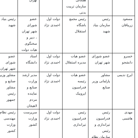
همگانی
تهران
سازمان تربیت
بدنی
مسعود
رئیس
رئیس مجمع
دولت اول
عضو
رئیس بنیاد
زریبافان
سازمان بنیاد
باشگاه
احمدی نژاد
شورای
شهید
شهید
استقلال
شهر تهران
، دبیر و
سخنگوی
هیات دولت
خسرو
عضو شورای
عضو هیات
دولت اول
استاد
عضو
دانشجو
شهر تهران
مدیره استقلال
احمدی نژاد
دانشگاه
شورای
شهر تهران
ایرج ندیمی
مشاور
عضو هیات
دولت اول
مدیر ارشد
مشاور وزیر
پارلمانی وزیر
رئیسه
احمدی نژاد
وزارت
صنایع و
صنایع
فدراسیون
صنایع و
مشاور
ایروبیک
نماینده
رئیس
مردم
جمهور
لاهیجان
مهدی
رئیس
رئیس
دولت اول
سرپرست
رئیس نظام
هاشمی
فدراسیون
فدراسیون
احمدی نژاد
وزارت
مهندسی
تیراندازی و
تیراندازی
کشور
وزارت
رئیس
کشور
سازمان نظام