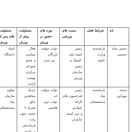
نام
شرایط فعلی
سمت های
دوره های
مسئولیت
مسئولیت
ورزشی
حضور در
پیش از
های پس از
ورزش
ورزش
ورزش
حسین شاه
بازنشسته
رئیس
دولت موقت
فعال
استاد
حسینی
وزارت
کمیته ملی
بازرگان
سیاسی
دانشگاه
علوم
المپیک و
بنی صدر
و عضو
رئیس
شورای
سازمان
مرکزی
ورزش
نهضت
آزادی
محمد
بازنشسته
رئیس
دولت موقت
چریک
معاون
مهرآیین
بنیاد
فدراسیون های
ا
ت
مجاهدین
سازمان
مستضعفان
کاراته ،
دولت دوم
خلق
بنیاد
تکواندو
هاشمی
همراه با
مستضعفان
و دبیر کمیته
محمد حنیف
جانبازان
زاده ،
فرماندهی
در کمیته