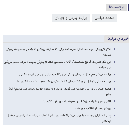
برچسب‌ها
محمد عباسی
وزارت ورزش و جوانان
خبرهای مرتبط
دکتر لاریجانی :چه معنا دارد سیاستمدارانی که سابقه ورزشی ندارند، وارد عرصه ورزش
شوند؟
این نظر اکثریت قاطع شماست/ آقایان سیاسی لطفا از ورزش بروید!/ مردم مدیر ورزشی
می خواهند…
وزارت ورزش هم مثل سازمان ورزش برای کاندیدایش رای می گیرد/ عکس
وزیر همایش تجلیل از پیشکسوتان گذاشت / درودگر دعوت شد ؛ دادکان نه!
مجید جلالی از ورزش انقلاب می گوید: اوایل ؛ با شلوار فوتبال بازی می کردیم/ کاش
جای…
فائقی: مهرعلیزاده بزرگ‌ترین ضربه را به ورزش کشور زد
ورزش پس از انقلاب / پرونده
پس از برگزاری جلسه با وزیر ورزش/کفاشیان برای انتخابات ریاست فدراسیون فوتبال
ثبت‌نام…