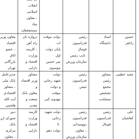
انقلاب
اسلامی
، معاون
بنیاد
مستضعفان
حسین
استاد
رئیس
دولت موقت
دروازه بان
معاون وزیر
راغفر
دانشگاه
فدراسیون
ا
ت
راه آهن
اقتصاد
فوتبال
پایان دولت
، کارمند
، عضو
نایب رئیس
اول
وزارت
اتاق
سازمان ورزش
میر حسین
اقتصاد و
بازرگانی
موسوی
دارایی
تهران
مجید خطیبی
مشاور
رئیس
دولت
مشاور
مدیرعامل
رئیس
فدراسیون
شهید رجایی
وزیر اقتصاد
بانک ملی
مجمع
تنیس
و دولت
و
، مشاور
تشخیص
موقت
معاون بانک
اقتصادی
مصلحت
مهدوی کنی
صنعت و
آیت الله
معدن
هاشمی
علی
رئیس
رئیس
دولت شهید
کارمند
دبیر
کفاشیان
فدراسیون
فدراسیون
رجایی
وزارت
شورای ارز
فوتبال
دوومیدانی
تا
اقتصاد و
بانک
، معاون
دولت دهم
دارایی
مرکزی
سازمان ورزش
، معاون