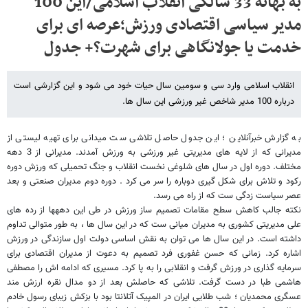
به بهانه 33 سالگی انقلاب اسلامی/این 100
مدیر سیاسی اقتصادی ورزش؛عرصه ای برای
خدمت یا جولانگاهی برای شهرت؟+ جدول
انقلاب اسلامی وارد سی و سومین سال حیات خود می شود و این گزارشی است
درباره 100 مدیر شاخص غیر ورزشی این سال ها.
به گزارش خبرآنلاین ؛ این جدول حاصل تلاشی ست میدانی برای تهیه لیستی از
مدیرانی که از لایه های مدیریتی غیر ورزشی به ورزش آمدند. مدیرانی از 3 دهه
مختلف. دوره اول در سال های شلوغی نخست انقلاب و جنگ تحمیلی که ورزش دوره
رکود و تلاش برای شکل گیری دوباره را سر می کرد . دوره دوم مدیران صنعتی و بعد
عصر سیاست زدگی ست که از راه می رسد.
نکته جالب کاهش سطح مقامات تصمیم ساز ورزش در طی این دههها از رده های
علی مدیریتی کشوری به مدیران میانی ست که در این سال ها ، به طور متوالی تداوم
داشته است. در این سال ها می توان به نقش اساسی دولت اول سازندگی در ورزش
اشاره کرد. زمانی که حسن غفوری فرد تصمیم به دعوت از مدیران اقتصادی برای
سرمایه گذاری در ورزش گرفت و انقلابی را به پا کرد. مسیری که ادامه اش را مصطفی
هاشمی طبا در دست گرفت. تلاشی که حاصلش بعد از دو مدال نقره ارزش مند
عسگری محمدیان ؛ شب طلایی ایران در المپیک آتلانتا بود با بزکش زیبای رسول خادم