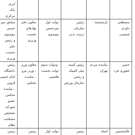
ارزی
بانک
مرکزی
مصطفی
بازنشسته
رئیس
دولت اول
معاون دفتر
مشاور میر
داودی
سازمان
میرحسین
نهادهای
حسین
شمسی
تربیت بدنی
موسوی
نخست
موسوی
وزیری
و رئیس
دفتر
نخست
وزیری
حسن
نماینده مردم
رئیس کمیته
و
دولت سوم
معاون وزیر
رئیس
غفوری فرد
تهران
ملی المپیک
دولت نخست
، وزیر نیرو
دانشگاه
و رئیس
هاشمی
، نماینده
امام خمینی
سازمان ورزش
مجلس
قزوین
، نماینده
مجلس
عضو
شورای
تشخیص
مصلحت
نظام
غلامحسین
استاد
رئیس
دولت اول
رئیس
رئیس