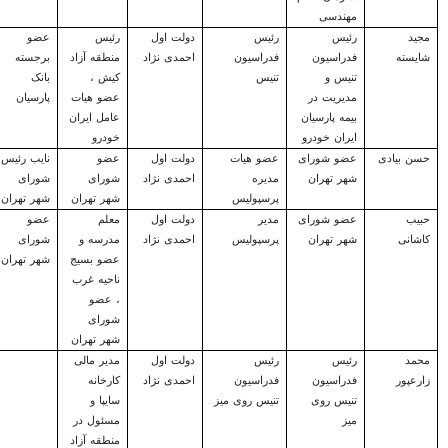
مهندسی
مجید
رئیس
رئیس
دولت اول
رئیس
عضو
شایسته
فدراسیون
فدراسیون
احمدی نژاد
منطقه آزاد
برجسته
تنیس و
تنیس
کیش ،
بانک
مدیریت در
عضو هیات
پارسیان
بیمه پارسیان
عامل ایران
ایران خودرو
خودرو
حسن بیادی
عضو شورای
عضو هیات
دولت اول
عضو
نایب رئیس
شهر تهران
مدیره
احمدی نژاد
شورای
شورای
پرسپولیس
شهر تهران
شهر تهران
حبیب
عضو شورای
مدیر
دولت اول
معلم
عضو
کاشانی
شهر تهران
پرسپولیس
احمدی نژاد
مدرسه و
شورای
عضو بسیج
شهر تهران
ناحیه غرب
، عضو
شورای
شهر تهران
محمد
رئیس
رئیس
دولت اول
مدیر مالی
زارعپور
فدراسیون
فدراسیون
احمدی نژاد
کارخانه
تنیس روی
تنیس روی میز
سایپا و
میز
مسئول در
منطقه آزاد