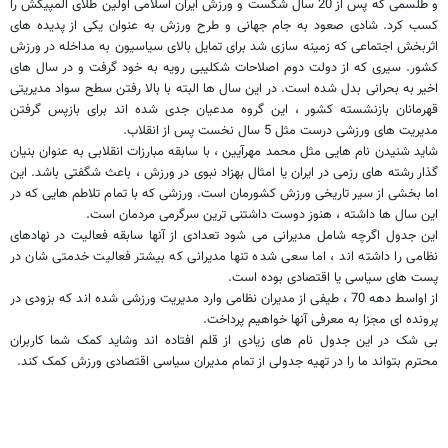
و طلسمی که پس از 20 سال شکست و ورزش ایران اسلامی اولین طلای المپیکش را
کسب کرد. شادی صعود به جام جهانی و طرح ورزش به عنوان یکی از پدیده های
اثربخش اجتماعی که زمینه سازی شد برای تمایل بالای سیاسیون به مداخله در ورزش
کشور. سیری که از دولت دوم اصلاحات شکلیبی رویه به خود گرفت و در سال های
اخیر به بحرانی بدل شده است. در این سال ها البته با بالا رفتن سطح سواد مدیریتی
قهرمانان بازنشسته کشور ، این گروه مدعیان جدی شده اند برای بازپس گرفتن
مدیریت های ورزشی درست مثل 5 سال نخست پس از انقلاب.
شاید شنیدن نام هایی مثل محمد مهرآیین ، با سابقه مبارزات انقلابی به عنوان بنیان
گذار رشته های رزمی در ایران یا امثال بهزاد نبوی در ورزش ، باعث شگفتی باشد. این
اما بخشی از سیر تاریخی ورزش کشورمان است. ورزشی که با تمام تلاطم هایی که در
این سال ها داشته ، هنوز دوست داشتنی ترین سرگرمی مردمان است.
این جدول اگرچه شامل مدیرانی می شود تعدادی از آنها سابقه فعالیت در نهادهای
نظامی را داشته اند ، اما سعی شده تنها مدیرانی که بیشتر فعالیت خدمتی شان در
پست های سیاسی یا اقتصادی بوده است.
از اواسط دهه 70 ، طیفی از مدیران نظامی وارد مدیریت ورزشی شده اند که بزودی در
پرونده ای مجزا به معرفی آنها خواهیم پرداخت.
بی شک در این جدول نام های زیادی از قلم افتاده اند وشاید کمک شما کاربران
محترم بتواند ما را در تهیه جدولی از تمام مدیران سیاسی اقتصادی ورزش کمک کند.