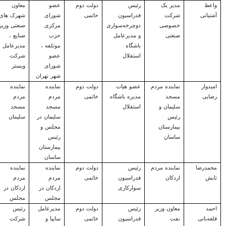
واعظ
مدیر یک
رئیس
دولت دوم
عضو
معاون
آشتیانی
شرکت
فدراسیون
خاتمی
شورای
شهرک های
خصوصی
دوچرخه‌سواری
مرکزی
صنعتی وزیر
صنعتی
و مدیرعامل
حزب
صنایع ،
باشگاه
موتلفه ،
مدیرعامل
استقلال
عضو
شرکت
شورای
ویستر
شهر تهران
امیدوار
نماینده مردم
عضو هیات
دولت دوم
نماینده
نماینده
رضایی
مسجد
مدیره باشگاه
خاتمی
مردم
مردم
سلیمان و
استقلال
مسجد
مسجد
رئیس
سلیمان در
سلیمان
بیمارستان
مجلس و
ساسان
رئیس
بیمارستان
ساسان
محمدرضا
نماینده مردم
رئیس
دولت دوم
نماینده
نماینده
تابش
اردکان
فدراسیون
خاتمی
مردم
مردم
سوارکاری
اردکان در
اردکان در
مجلس
مجلس
احمد
معاون وزیر
رئیس
دولت دوم
مدیرعامل
رئیس
قلعه‌بانی
نفت
فدراسیون
خاتمی
سایپا و
شرکت