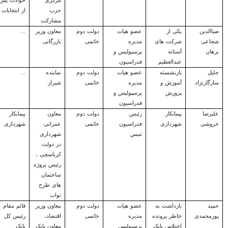
مرکزی
حوادث پس
حزب
از انتخابات
مشارکت
ضیاالدین
یکی از
عضو هیات
دولت دوم
معاون وزیر
...
شجاعی
شرکت های
مدیره
خاتمی
بازرگانی
برهان
آستانه
پرسپولیس و
عبدالعظیم
فدراسیون
جلیل
بازنشسته
عضو هیات
دولت دوم
نماینده
...
سازگارنژاد
آموزش و
مدیره
خاتمی
شیراز
پرورش
پرسپولیس و
فدراسیون
علیرضا
پیمانکار
رئیس
دولت دوم
معاون
پیمانکار
خروشی
شهرداری
فدراسیون
خاتمی
عمرانی
شهرداری
تنیس
شهرداری
در دولت
کرباسچی ،
رئیس پروژه
ساختمان
های طرح
نواب
حمید
بازداشت به
عضو هیات
دولت دوم
معاون وزیر
قائم مقام
پورمحمدی
خاطر پرونده
مدیره
خاتمی
اقتصاد،
رئیس کل
اختلاس بانک
پرسپولیس
معاون بانک
بانک