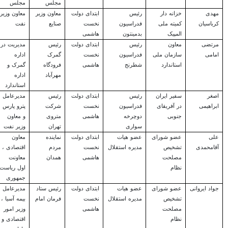
مجلس
مجلس
مهدی
خزانه دار
رئیس
ابتدای دولت
معاون وزیر
معاون وزیر
کرباسیان
کمیته ملی
فدراسیون
نخست
صنایع
نفت
المپیک
بدمینتون
هاشمی
مرتضی
معاون
رئیس
ابتدای دولت
رئیس
مدیریت در
امامی
سازمان ملی
فدراسیون
نخست
گمرک
اداره
استاندارد
شطرنج
هاشمی
فرودگاه
گمرک و
مهرآباد
اداره
استاندارد
اصغر
سفیر ایران
رئیس
ابتدای دولت
رئیس
مدیرعامل
ابراهیمی
در آفریقای
فدراسیون
نخست
شرکت
پترو پارس
جنوبی
دوچرخه
هاشمی
متروی
و معاون
سواری
تهران
وزیر نفت
علی
عضو شورای
عضو هیات
ابتدای دولت
نماینده
معاون
آقامحمدی
تشخیص
مدیره استقلال
نخست
مردم
اقتصادی ،
مصلحت
هاشمی
همدان
معاونت
نظام
اول ریاست
جمهوری
جواد ایروانی
عضو شورای
عضو هیات
ابتدای دولت
رئیس ستاد
مدیرعامل
تشخیص
مدیره استقلال
نخست
فرمان امام
بیمه آسیا ،
مصلحت
هاشمی
وزیر امور
نظام
اقتصادی و