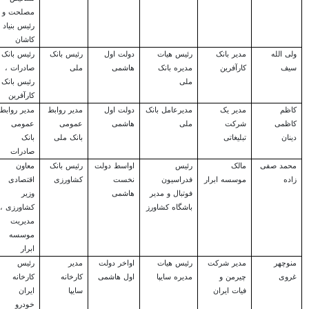
مصلحت و
رئیس بنیاد
کاشان
ولی الله
مدیر بانک
رئیس هیات
دولت اول
رئیس بانک
رئیس بانک
سیف
کارآفرین
مدیره بانک
هاشمی
ملی
صادرات ،
ملی
رئیس بانک
کارآفرین
کاظم
مدیر یک
مدیرعامل بانک
دولت اول
مدیر روابط
مدیر روابط
کاظمی
شرکت
ملی
هاشمی
عمومی
عمومی
دینان
تبلیغاتی
بانک ملی
بانک
صادرات
محمد صفی
مالک
رئیس
اواسط دولت
رئیس بانک
معاون
زاده
موسسه ابرار
فدراسیون
نخست
کشاورزی
اقتصادی
فوتبال و مدیر
هاشمی
وزیر
باشگاه کشاورز
کشاورزی ،
مدیریت
موسسه
ابرار
منوچهر
مدیر شرکت
رئیس هیات
اواخر دولت
مدیر
رئیس
غروی
چیرمن و
مدیره سایپا
اول هاشمی
کارخانه
کارخانه
فیات ایران
سایپا
ایران
خودرو