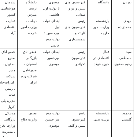
نوریان
دانشگاه
فدراسیون های
موسوی
دانشگاه
سازمان
تنیس و دو و
تا دولت اول
تربیت
هواشناسی
میدانی
هاشمی
مدرس
کشور
مهدی
بازنشسته
رئیس
ابتدای دولت
دیپلمات
فعالیت
محمدزاده
وزارت امور
فدراسیون های
اول
وزارت امور
اقتصادی
خارجه
کاراته و
میرحسین تا
خارجه
آزاد
شمشیربازی
دولت دوم
خاتمی
سید
فعال
رئیس
ابتدای دولت
عضو اتاق
عضو اتاق
مصطفی
اقتصادی در
فدراسیون
میرحسین
بازرگانی
صنایع
رحیم صفوی
حوزه فولاد
تکواندو
موسوی
اصفهان ،
اصفهان ،
مدیرعامل
مدیر
شرکت رزم
شرکت
ایران
امارات
sky
، رئیس
هیات
مدیره پلی
اکریل
محمود
بازنشسته
رئیس
دولت دوم
معاون
مدیرکل
گلشنی
تربیت بدنی
فدراسیون
میر حسین
وازرت دفاع
بازرگانی
تنیس و گلف
موسوی
وزارت دفاع
، مدیریت