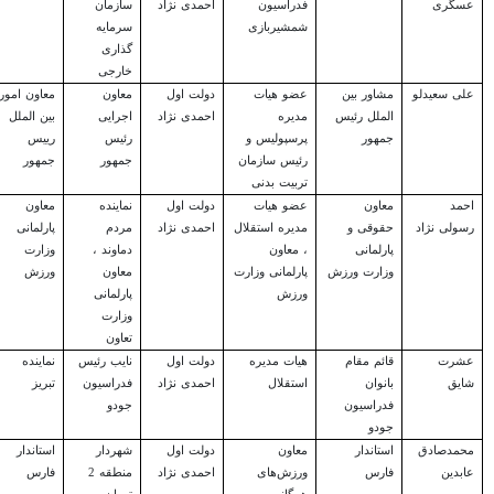
عسگری
فدراسیون
احمدی نژاد
سازمان
شمشیربازی
سرمایه
گذاری
خارجی
علی سعیدلو
مشاور بین
عضو هیات
دولت اول
معاون
معاون امور
الملل رئیس
مدیره
احمدی نژاد
اجرایی
بین الملل
جمهور
پرسپولیس و
رئیس
رییس
رئیس سازمان
جمهور
جمهور
تربیت بدنی
احمد
معاون
عضو هیات
دولت اول
نماینده
معاون
رسولی نژاد
حقوقی و
مدیره استقلال
احمدی نژاد
مردم
پارلمانی
پارلمانی
، معاون
دماوند ،
وزارت
وزارت ورزش
پارلمانی وزارت
معاون
ورزش
ورزش
پارلمانی
وزارت
تعاون
عشرت
قائم مقام
هیات مدیره
دولت اول
نایب رئیس
نماینده
شایق
بانوان
استقلال
احمدی نژاد
فدراسیون
تبریز
فدراسیون
جودو
جودو
محمدصادق
استاندار
معاون
دولت اول
شهردار
استاندار
عابدین
فارس
ورزش‌های
احمدی نژاد
منطقه 2
فارس