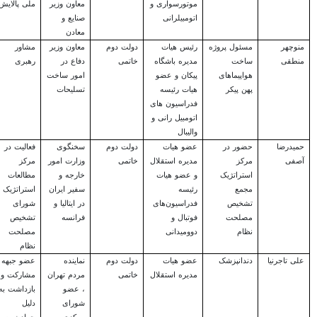
موتورسواری و
معاون وزیر
ملی پالایش
اتومبیلرانی
صنایع و
معادن
منوچهر
مسئول پروژه
رئیس هیات
دولت دوم
معاون وزیر
مشاور
منطقی
ساخت
مدیره باشگاه
خاتمی
دفاع در
رهبری
هواپیماهای
پیکان و عضو
امور ساخت
پهن پیکر
هیات رئیسه
تسلیحات
فدراسیون های
اتومبیل رانی و
والیبال
حمیدرضا
حضور در
عضو هیات
دولت دوم
سخنگوی
فعالیت در
آصفی
مرکز
مدیره استقلال
خاتمی
وزارت امور
مرکز
استراتژیک
و عضو هیات
خارجه و
مطالعات
مجمع
رئیسه
سفیر ایران
استراتژیک
تشخیص
فدراسیون‌های
در ایتالیا و
شورای
مصلحت
فوتبال و
فرانسه
تشخیص
نظام
دوومیدانی
مصلحت
نظام
علی تاجرنیا
دندانپزشک
عضو هیات
دولت دوم
نماینده
عضو جبهه
مدیره استقلال
خاتمی
مردم تهران
مشارکت و
، عضو
بازداشت به
شورای
دلیل