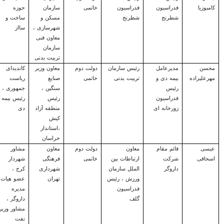
کامبوزیا
فدراسیون
فدراسیون
خاتمی
سازمان
حوزه
شطرنج
شطرنج
مسکن و
ساخت و
شهرسازی ،
سااز
معاون فنی
سازمان
تربیت بدنی
محسن
مدیرعامل
رئیس سازمان
دولت دوم
معاون وزیر
کاندیدای
مهرعلیزاده
بیمه دی و
تربیت بدنی
خاتمی
صنایع
ریاست
رئیس
سنگین ،
جمهوری ،
فدراسیون
رئیس
رئیس بیمه
زورخانه ای
منطقه آزاد
دی
کیش
،استاندار
خراسان
عیسی
قائم مقام
معاون
دولت دوم
معاون
مشاور
اسحاقی
شرکت
ارتباطات بین
خاتمی
فرهنگی
شهردار
داروگر
الملل سازمان
شهرداری
کرج ،
ورزش ، رئیس
تهران
عضو هیات
فدراسیون
مدیره
گلف
داروگر ،
مشاور وزیر
نفت