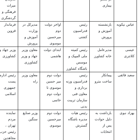
بیماری
میراث
فرهنگی و
گردشگری
عباس نیکویه
بازنشسته
رئیس
اواخر دولت
مدیرکل در
فرماندار
آموزش و
فدراسیون
دوم
وزارت
قزوین
پرورش
کشتی
میرحسین
آموزش و
موسوی
پرورش
عیسی
مدیرعامل
رئیس کمیته
ابتدای دولت
معاون وزیر
وزیر جهاد و
کلانتری
خانه کشاورز
ملی المپیک و
هاشمی
جهاد و وزیر
کشاورزی
موسس
کشاورزی
باشگاه کشاورز
سعید فائقی
پیمانکار
رئیس
دولت دوم
معاون وزیر
رئیس اداره
ساخت مترو
فدراسیون وزنه
میر حسین
راه
پست
برداری و
موسوی تا
جمهوری
معاون فنی
دولت دوم
اسلامی
سازمان تربیت
خاتمی
بدنی
بهزاد نبوی
بازداشت به
رئیس هیات
دولت دوم
وزیر صنایع
نماینده
دلیل حوادث
مدیره باشگاه
میرحسین
سنگین
مردم
پس از
گسترش
موسوی
تهران ،
انتخابات
رئیس حزب
مجاهدین