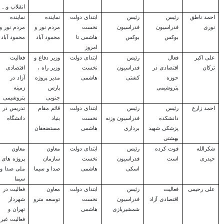
انقلاب و...
احمد ناطق
رئیس
رئیس
ابتدای دولت
نماینده
نماینده
نوری
فدراسیون
فدراسیون
نخست
مردم نور و
مردم نور و
بوکس
بوکس
هاشمی تا
محمود آباد
محمود آباد
امروز
علی اکبر
فعال
رئیس
ابتدای دولت
وزیر دفاع و
فعالیت
ترکان
اقتصادی در
فدراسیون
نخست
وزیر راه ،
اقتصادی
حوزه
کشتی
هاشمی
مدیر پروژه
آزاد در
پتروشیمی
پارس
زمینه
جنوبی
پتروشیمی
احمد زارع
رئیس
رئیس
ابتدای دولت
قائم مقام
تدریس در
دانشکده
فدراسیون وزنه
نخست
بنیاد
دانشگاه
پزشکی شهید
برداری
هاشمی
مستضعفان
بهشتی
شکرالله
فوت کرده
رئیس
ابتدای دولت
معاون
معاون
حیدری
است
فدراسیون
نخست
سازمان
پروژه های
اسکی
هاشمی
صدا و سیما
ملی صدا و
سیما
علی رحیمی
فعالیت
رئیس
ابتدای دولت
معاون
فعالیت در
اقتصادی آزاد
فدراسیون
نخست
توسعه مترو
شهردار
شمشیربازی
هاشمی
تهران و
فعالیت غیر