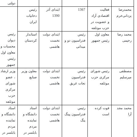
دولتی
محمدرضا
فعالیت
1367
ابتدای آذر
رئیس
یزدانی‌خرم
اقتصادی آزاد
1390
دخانیات
و عضویت در
ایران
حزب موتلفه
رئیس
محمد رضا
معاون اول
رئیس
ابتدای دولت
استاندار
دیوان
رحیمی
رئیس جمهور
فدراسیون دو و
نخست
کردستان
محسبات و
میدانی
هاشمی
معاون اول
رئیس
جمهور
مصطفی
رئیس شورای
رئیس
ابتدای دولت
معاون وزیر
وزیر ارشاد
میرسلیم
مرکزی حزب
فدراسیون
نخست
صنایع
، عضو
موتلفه
نجات غریق
هاشمی
شورای
مرکزی
حزب
موتلفه
محمد مجد
فوت کرده
رئیس
ابتدای دولت
استاد
استاد
آرا
است
فدراسیون پینگ
نخست
دانشگاه و
دانشگاه و
پنگ
هاشمی
نماینده
نماینده
مردم
مردم
بابلسر در
بابلسر در