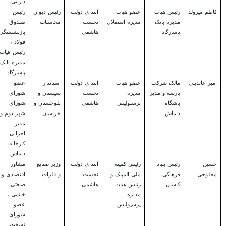
دارایی
کاظم میرولد
رئیس هیات
عضو هیات
ابتدای دولت
رئیس دیوان
رئیس
مدیره بانک
مدیره استقلال
نخست
محاسبات
صندوق
پاسارگاد
هاشمی
بازنشستگی
فولاد ،
رئیس هیات
مدیره بانک
پاسارگاد
امیر عابدینی
مالک شرکت
عضو هیات
ابتدای دولت
استاندار
عضو
پارسه و مدیر
مدیره
نخست
سیستان و
شورای
باشگاه
پرسپولیس
هاشمی
بلوچستان و
شورای
داماش
خراسان
شهر دوم و
مدیر
اجرایی
کارخانه
داماش
حسین
رئیس بنیاد
رئیس کمیته
ابتدای دولت
وزیر صنایع
مشاور
محلوجی
فرهنگی
ملی المپیک و
نخست
و فلزات
اقتصادی و
کاشان
رئیس هیات
هاشمی
صنعتی
مدیره
خاتمی ،
پرسپولیس
عضو
شورای
تشخیص