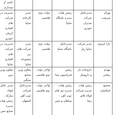
ناشی از
تیمداری
بهرام
مدیرعامل
رئیس هیات
دولت دوم
مدیر
مدیریت در
شریعت
شرکت
مدیره باشگاه
هاشمی
کارخانه
شرکت
مدیران
سایپا
سایپا
های
خودرو
اقماری
کرمان
خودرو
دارا غزنوی
مدیر شرکت
مدیرعامل
دولت دوم
مدیر
مدیریت در
سایپا ریل
باشگاه سایپا
هاشمی
شرکت های
شرکت
زیر
های
مجموعه
اقماری
سایپا
سایپا
مهدی
داروخانه دار
رئیس
اواخر دولت
معاون وزیر
معاون وزیر
رضایی
و داروساز
فدراسیون شنا
دوم هاشمی
صنایع
نیرو
سنگین
محمود
رئیس هیات
رئیس هیات
اواخر دولت
مدیرعامل
مدیر عامل
اسلامیان
مدیره شرکت
مدیره تیم های
دوم هاشمی
شرکت
فولاد
فولاد قائم
ذوب آهن ،
ذوب آهن
مبارکه ،
رضا
سپاهان و مس
اصفهان
رئیس هیات
مدیره
صنایع مس