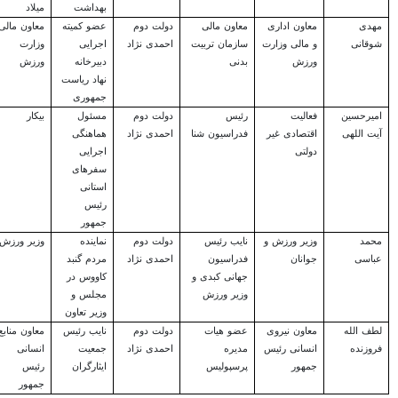
بهداشت
میلاد
مهدی
معاون اداری
معاون مالی
دولت دوم
عضو کمیته
معاون مالی
شوقانی
و مالی وزارت
سازمان تربیت
احمدی نژاد
اجرایی
وزارت
ورزش
بدنی
دبیرخانه
ورزش
نهاد ریاست
جمهوری
امیرحسین
فعالیت
رئیس
دولت دوم
مسئول
بیکار
آیت اللهی
اقتصادی غیر
فدراسیون شنا
احمدی نژاد
هماهنگی
دولتی
اجرایی
سفرهای
استانی
رئیس
جمهور
محمد
وزیر ورزش و
نایب رئیس
دولت دوم
نماینده
وزیر ورزش
عباسی
جوانان
فدراسیون
احمدی نژاد
مردم گنبد
جهانی کبدی و
کاووس در
وزیر ورزش
مجلس و
وزیر تعاون
لطف الله
معاون نیروی
عضو هیات
دولت دوم
نایب رئیس
معاون منابع
فروزنده
انسانی رئیس
مدیره
احمدی نژاد
جمعیت
انسانی
جمهور
پرسپولیس
ایثارگران
رئیس
جمهور