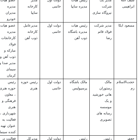
سیف الله
مدیر یک
رئیس هیات
دولت اول
مدیر
عضو هیات
ابراهیمی
شرکت
مدیره سایپا
خاتمی
کارخانه
مدیره
نیروگاه سازی
سایپا
مدیران
خودرو
مسعود ابکا
مدیر شرکت
رئیس هیات
دولت اول
مدیرعامل
عضو هیات
فولاد قائم
مدیره باشگاه
خاتمی
کارخانه
مدیره
رضا
ذوب آهن
ذوب آهن
کارخانجات
فولاد
مبارکه و
ذوب آهن و
مدیر صدا و
سیمای
کرمان
حجت‌الاسلام
مالک
مالک باشگاه
دولت اول
رئیس حوزه
رئیس
زم
رستوران
پرسپولیس
خاتمی
هنری
حوزه هنری
هانی خورشید
، معاون
و یک
فرهنگی و
موسسه
هنری
رسانه های
شهرداری ،
تصویری
فعالیت به
عنوان تهیه
کننده سینما
جعفر
رئیس
رئیس
دولت اول
مدیرکل
فعالیت در