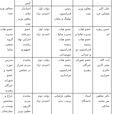
کیش
مشاور وزیر
علی اکبر
معاون وزیر
رئیس
دولت اول
استاندار
نفت
شعبانی فرد
نفت
فدراسیون
احمدی نژاد
ایلام ،
بولینگ و بیلیارد
معاون وزیر
نفت
حسن زهره
عضو هیات
عضو هیات
دولت اول
عضو
عضو هیات
ای
مدیره سایپا و
مدیره سایپا ،
احمدی نژاد
دبیرخانه
مدیره
عضو هیات
عضو هیات
اجرایی نهاد
گروه
رئیسه
رئیسه
ریاست
صنعتی
فدراسیون دو
فدراسیون
جمهوری
سایپا
و میدانی
دوومیدانی
آیت الله
عضو شورای
عضو هیات
دولت دوم
نماینده
مدرس
محی الدین
خبرگان
رئیسه
احمدی نژاد
مردم شیراز
حوزه
حائری
رهبری
فدراسیون
در مجلس
علمیه و
شیرازی
تیراندازی
عضو
شورای
خبرگان
رهبری
دکتر شاهین
استاد
معاون پارلمانی
دولت دوم
نماینده
جراح و
میر محمد
دانشگاه
تربیت بدنی
احمدی نژاد
مردم
متخصص
صادقی
کازرون ،
پوست در
معاون وزیر
بیمارستان