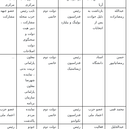
آریا
مرکزی
مرکزی
عبدالله
بازداشت به
رئیس
دولت دوم
نایب رئیس
عضو جبهه
رمضانزاده
دلیل حوادث
فدراسیون
خاتمی
حزب منحله
مشارکت
پس از
بولینگ و بیلیارد
مشارکت ،
انتخابات
دبیر هیت
دولت و
سخنگوی
دولت
اصلاحات
حسن
استاد
رئیس
دولت دوم
معاون
...
رمضانیانپور
دانشگاه
فدراسیون
خاتمی
پارلمانی
ژیمناستیک
تربیت بدنی
، نماینده
شهرضا
معاون
پارلمانی
سازمان
برنامه
محمد قمی
عضو حزب
رئیس
دولت دوم
نماینده
عضو حزب
اعتماد ملی
فدراسیون
خاتمی
مردم
اعتماد ملی
تکواندو
پاکدشت
عبدالجلیل
فعالیت
رئیس
دولت دوم
جودو
رئیس