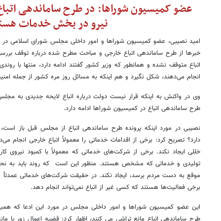
عضو کمیسیون شوراها: در طرح ساماندهی اتباع
نیرو در بخش خدمات هست
امید نصیبی، عضو کمیسیون شوراها و امور داخلی مجلس شورای اسلامی در گفتگ
خبرها از طرح ساماندهی اتباع خارجی و مباحث مطرح شده درباره توقف برر
اتباع متوقف نشده و همانطور که وزیر کشور گفتند ادامه دارد، منتها با روندی 
انجام می‌دهند، شکل نگیرد و هم اینکه به مسائل روز مره کشور از جمله امنی
وی در واکنش به اینکه قرار نیست دولت درباره اتباع لایحه جدیدی به مجلس ار
طرح ساماندهی اتباع در کمیسیون شوراها ادامه دارد.
نصیبی در مورد اینکه پرونده طرح ساماندهی اتباع از مجلس قبل باز است،
دارد؟ تصریح کرد: برخی از اقدامات خدماتی را معمولاً اتباع خارجی انجام می‌د
خللی ایجاد نکند. برخی از شرکت‌های خدماتی که معمولاً با کمبود نیروی کا
تولیدی و خدماتی که مشخص هستند. منظور این است که روند باید به نحوی
موقع به دست مردم برسد، ایجاد نکند. در حقیقت شرکت‌های خدماتی عمدتاً با 
برخی فعالیت‌ها هستند که کسی غیر از اتباع نمی‌تواند انجام دهد.
این عضو کمیسیون شوراها و امور داخلی مجلس در مورد این ادعا که همی
طرح ساماندهی اتباع مانع تراشی می کنند، اظهار کرد: قضیه اعمال زور یا مان