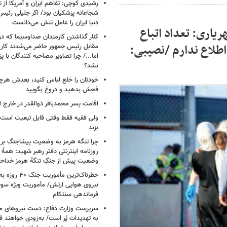
رشیدی کوچی: تفاهم ایران و آمریکا از
شجاعانه پزشکیان بود/ اگر جلیلی رئیس
دنیا ایران را عامل تنش می‌دانست
ریاری: تعداد اتباع
کنار گذاشتن کارمندان صداوسیما که در
مانفر: اطلاع ندارم /نصیبی:
مقابل رئیس جمهور حاضر می‌شدند کا
اما.../ چرا تصاویر مصاحبه کنندگان با 
نشد؟
خودتان را خلع لباس کنید، بعدش هرچ
فحش بدهید و دروغ بگویید
اقامت پسر محمدباقر ذوالقدر در خارج ا
ولی فقیه فقط وقتی قابل تبعیت است ک
بزند
چرا تنگه هرمز به وضعیت پیشاجنگ بر
روزنامه اینترنتی دفتر رهبر شهید: همۀ دن
وضعیت پیش از جنگِ تنگۀ هرمز خداحا
خطرناک‌ترین مأمو
فرماندهی سنتکام
سرپرست وزارت دفاع: دست نیروهای م
به تهدیدات پُر است/ به‌زودی خواهند ف