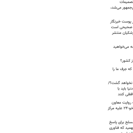
 تصمیمات
‌جمهور می‌شد،
 پوست خبرنگار
ر صحیحی است
پزشکیان منتشر
ه می‌خواهید
ز کشور؟
ه جرف ما را
 نخواهد گشت؟/
یا باید با
فظی کنند
ریت جنگ ۴۰ روزه به روایت معاون
نیروی هوایی ارتش/ مأموریت ویژه سوخو-۲۴ علیه مرکز
سلح برای پاسخ
همید که فناوری