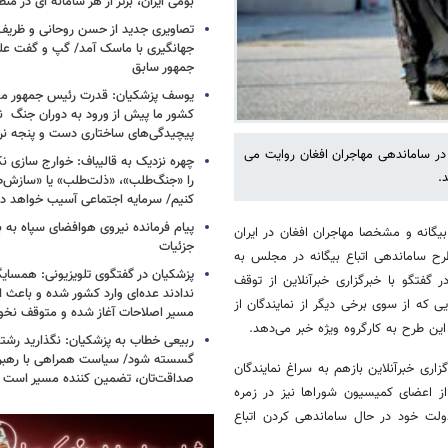
بومی ایران، برتر از هر سامانه ای در م
تصاویری جدید از حسن روحانی و ظریف
جهانگیری با ماسک آمد/ گپ و گفت عل
جمهور سابق
یوسف پزشکیان: قدرت رئیس‌ جمهور م
کشور ما پیش از ورود به دوران جنگ نیز
پیچیدگی‌های ساختاری دست و پنجه نرم 
 در ساماندهی مهاجران افغان روایت می
چهره نزدیک به قالیباف: خوارج سازی نکن
.
را «جنگ‌طلب»، «ذلت‌طلب» یا «سازش
کنیم/ سرمایه اجتماعی آسیب خواهد دید
پیام فرمانده نیروی هوافضای سپاه به
بیگانه و مشخصا مهاجران افغان در ایران
جزئیات
ح ساماندهی اتباع بیگانه در مجلس به
پزشکیان در گفتگوی تلویزیونی: همسایگا
ر گفتگو با خبرگزاری خبرآنلاین از توقف
ندادند عده‌ای وارد کشور شده و باعث
 که از سوی برخی دیگر از نمایندگان از
مسیر اصلاحات آغاز شده و متوقف نخو
ین طرح به کارگروه ویژه خبر می‌دهد.
ربیعی خطاب به پزشکیان: نگذارید رشته
گسسته شود/ سیاست همراهی با رهبری
ری خبرآنلاین بازهم به سراغ نمایندگان
صداقت‌تان، تضمین کننده مسیر است
از اعضای کمیسیون شوراها نیز در زمره
لت خود در حال ساماندهی کردن اتباع