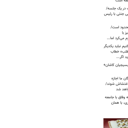
نطقه است
 در یک جلسه/
ی جنتی با رئیس
حدود است/
 با
می‌کرد اما...
یم نباید یکدیگر
‌طلب» خطاب
 اگر...
 بسیجیان کاشان+
ن ما اجازه
 اغتشاش شوند/
اهد شد
 وفاق با جامعه
، با همان