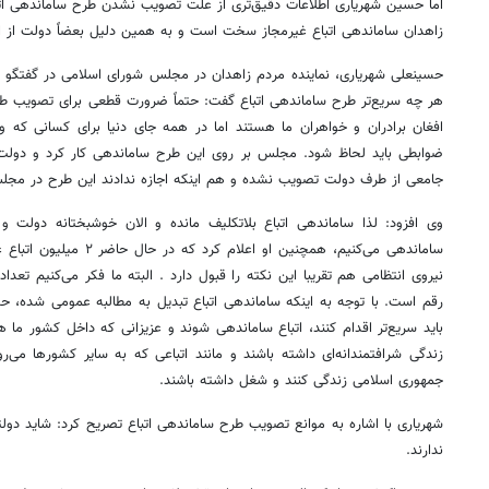
اما حسین شهریاری اطلاعات دقیق‌تری از علت تصویب نشدن طرح ساماندهی اتبا
زاهدان ساماندهی اتباع غیرمجاز سخت است و به همین دلیل بعضاً دولت از اجر
حسینعلی شهریاری، نماینده مردم زاهدان در مجلس شورای اسلامی در گفتگو با 
هر چه سریع‌تر طرح ساماندهی اتباع گفت: حتماً ضرورت قطعی برای تصویب طرح س
افغان برادران و خواهران ما هستند اما در همه جای دنیا برای کسانی که 
ضوابطی باید لحاظ شود. مجلس بر روی این طرح ساماندهی کار کرد و دولت 
جامعی از طرف دولت تصویب نشده و هم اینکه اجازه ندادند این طرح در مج
وی افزود: لذا ساماندهی اتباع بلاتکلیف مانده و الان خوشبختانه دولت 
ساماندهی می‌کنیم، همچنین او 
نیروی انتظامی هم تقریبا این نکته را قبول دارد . البته ما فکر می‌کنیم تعداد
رقم است. با توجه به اینکه ساماندهی اتباع تبدیل به مطالبه عمومی شده، 
باید سریع‌تر اقدام کنند، اتباع ساماندهی شوند و عزیزانی که داخل کشور ما 
زندگی شرافتمندانه‌ای داشته باشند و مانند اتباعی که به سایر کشورها می‌رو
جمهوری اسلامی زندگی کنند و شغل داشته باشند.
شهریاری با اشاره به موانع تصویب طرح ساماندهی اتباع تصریح کرد: شاید دولتم
ندارند.