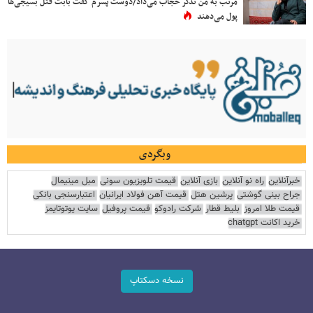
مرتب به من تذکر حجاب می‌داد/دوست پسرم گفت بابت قتل بسیجی‌ها
پول می‌دهند
وبگردی
خبرآنلاین
راه نو آنلاین
بازی آنلاین
قیمت تلویزیون سونی
مبل مینیمال
جراح بینی گوشتی
پرشین هتل
قیمت آهن فولاد ایرانیان
اعتبارسنجی بانکی
قیمت طلا امروز
بلیط قطار
شرکت رادوکو
قیمت پروفیل
سایت یوتوتایمز
خرید اکانت chatgpt
نسخه دسکتاپ